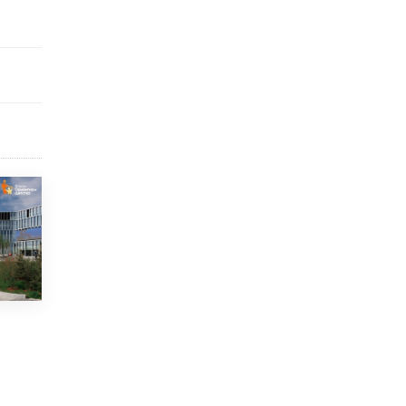
4 ИЮНЯ /
КАЧЕСТВО ОБРАЗОВАНИЯ
В Общественной палате предложили
шить школьную форму с учетом
национальных традиций регионов
4 ИЮНЯ /
ШКОЛЬНИКИ
В Госдуме предложили ввести онлайн-
формат для апелляций ЕГЭ
3 ИЮНЯ /
ЕГЭ И ОГЭ
​Яндекс выпустил бесплатный курс по
защите от ИИ-мошенничества
2 ИЮНЯ /
BIG DATA
В России начнут применять новые
подходы к разрешению конфликтов в
школах
2 ИЮНЯ /
ПОДРОСТКИ
Академик РАН предупредил, что
ChatGPT отучит школьников думать
1 ИЮНЯ /
ШКОЛЬНИКИ