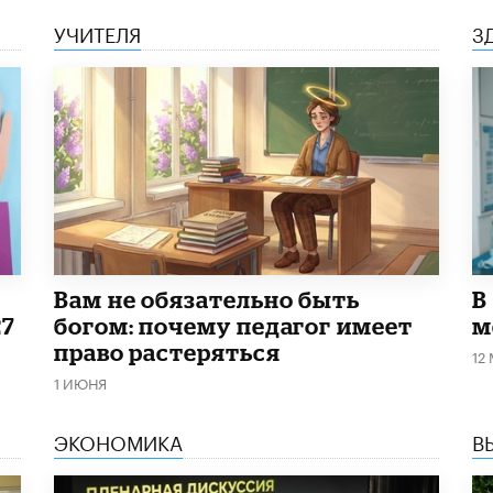
УЧИТЕЛЯ
З
​Вам не обязательно быть
В
27
богом: почему педагог имеет
м
право растеряться
12
1 ИЮНЯ
ЭКОНОМИКА
В