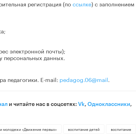
рительная регистрация (по
ссылке
) с заполнением
а;
рес электронной почты);
ку персональных данных.
ра педагогики. E-mail:
pedagog.06@mail
.
нал
и читайте нас в соцсетях:
Vk
,
Одноклассники
,
 и молодежи «Движение первых»
воспитание детей
воспитание