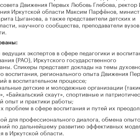
 совета Движения Первых Любовь Глебова, ректор
ния Иркутской области Максим Парфёнов, минист
ита Цыганова, а также представители детских и
асти, научного сообщества, преподаватели вузов
ти.
ованы:
 ведущих экспертов в сфере педагогики и воспита
ания (РАО), Иркутского государственного
раны. Спикеры представят доклады на темы духовн
го воспитания, регионального опыта Движения Пе
ий в воспитательном процессе;
нальные детские и молодежные организации (таки
, «Байкальский скаут», спортивные и патриотиче
й опыт и практики работы;
 проблем в сфере воспитания и путей их преодол
ой для профессионального диалога, обмена опыт
ний по дальнейшему развитию эффективных моде
я в Иркутской области.