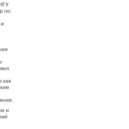
 ИГУ
открыли в этом учебном году в Москве
р по
10 ИЮНЯ /
ГОРОДСКОЕ ОБРАЗОВАНИЕ
 и
Госдума приняла закон о детских SIM-
картах
10 ИЮНЯ /
ДЕТИ
Глава СПЧ предложил вернуть в школы
ния
устные переходные экзамены
9 ИЮНЯ /
КАЧЕСТВО ОБРАЗОВАНИЯ
о-
рвых
​Объединяя дошкольный мир
8 ИЮНЯ /
АНОНС
е как
«Сколково» и ГК «Просвещение»
ские
анонсировали запуск акселератора
технологических решений для всех
уровней образования
ения.
8 ИЮНЯ /
ЧТО ПРОИСХОДИТ?
ом и
лей
Рособрнадзор ответил на жалобы
школьников на ошибки в ЕГЭ по
русскому