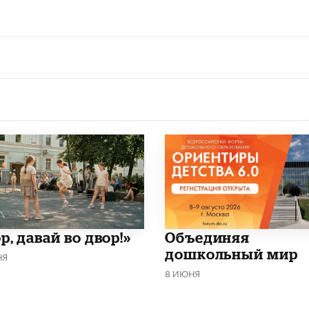
р, давай во двор!»
​Объединяя
дошкольный мир
НЯ
8 ИЮНЯ