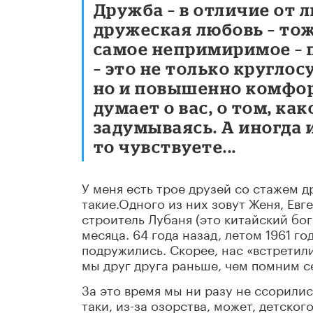
Дружба – в отличие от л
дружеская любовь – то
самое непримиримое –
– это не только круглос
но и повышенно комфорт
думает о вас, о том, ка
задумываясь. А иногда и
то чувствуете...
У меня есть трое друзей со стажем д
такие.Одного из них зовут Женя, Ев
строитель Лубаня (это китайский бог
месяца. 64 года назад, летом 1961 г
подружились. Скорее, нас «встретили
мы друг друга раньше, чем помним с
За это время мы ни разу не ссорились
таки, из-за озорства, может, детско