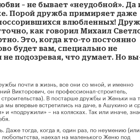
юбви – не бывает «неудобной». Да 
же. Порой дружба примиряет даже
 поссорившихся влюбленных! Дру
уточно, как говорил Михаил Светл
но. Это, когда кто-то постоянно
ково будет вам, специально не
 не подозревая, что думает. Но вы
ружбы почти в жизнь, все они со мной, и именно
гений Викторович, он профессионал-строитель,
 строительства). В постарше дружбы и Женьки на 
ода мы впервые встретились на даче, в Ашукино и с
» и «подружили» – на колясках. Так или иначе, зн
ебя.
. Даже тогда, когда я, один раз, по неумению (или,
го любопытства, наехал на маленького Женю под