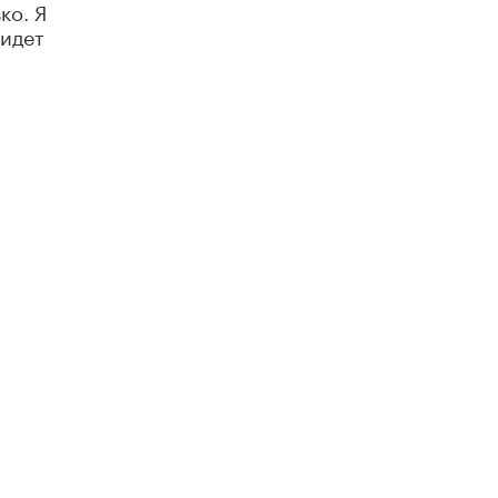
ко. Я
Академик РАН предупредил, что
 идет
ChatGPT отучит школьников думать
1 ИЮНЯ /
ШКОЛЬНИКИ