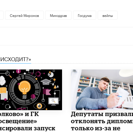
Сергей Миронов
Минздрав
Госдума
вейпы
ОИСХОДИТ?»
олково» и ГК
Депутаты призвал
освещение»
отклонять дипло
нсировали запуск
только из-за не