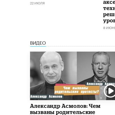
акс
22 ИЮЛЯ
тех
реш
уро
8 ИЮН
ВИДЕО
Александр Асмолов: Чем
вызваны родительские