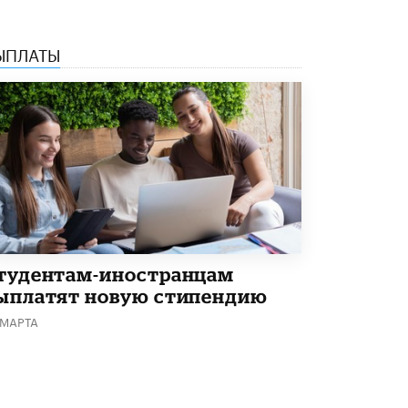
ЫПЛАТЫ
тудентам-иностранцам
ыплатят новую стипендию
 МАРТА