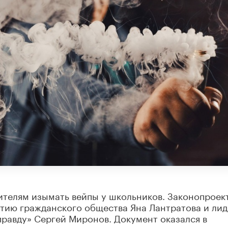
ителям изымать вейпы у школьников. Законопроек
итию гражданского общества Яна Лантратова и ли
правду» Сергей Миронов. Документ оказался в