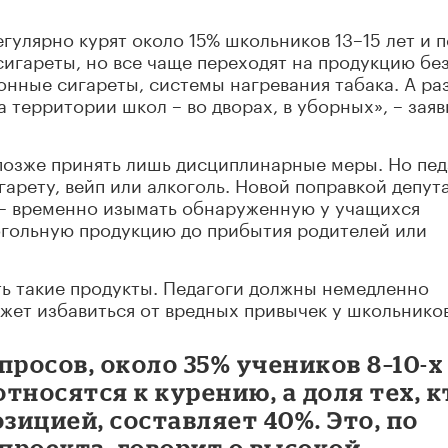
гулярно курят около 15% школьников 13–15 лет и 
 сигареты, но все чаще переходят на продукцию бе
онные сигареты, системы нагревания табака. А ра
а территории школ – во дворах, в уборных», – заяв
 позже принять лишь дисциплинарные меры. Но пед
гарету, вейп или алкоголь. Новой поправкой депут
о – временно изымать обнаруженную у учащихся
гольную продукцию до прибытия родителей или
ть такие продукты. Педагоги должны немедленно
жет избавиться от вредных привычек у школьников
просов, около 35% учеников 8–10-х
тносятся к курению, а доля тех, к
зицией, составляет 40%. Это, по
проекта, говорит о высокой