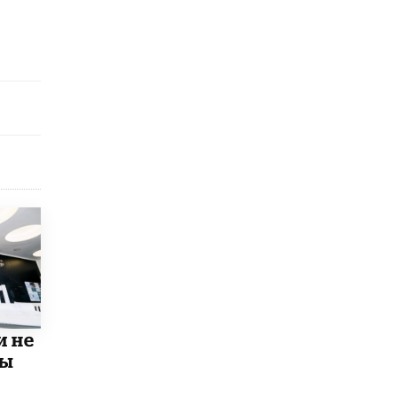
8 ИЮНЯ /
ЕГЭ И ОГЭ
Школа «СКОЛКА» и Госкорпорация
«Росатом» подписали соглашение о
сотрудничестве
8 ИЮНЯ /
ОБРАЗОВАТЕЛЬНАЯ ПОЛИТИКА
Депутаты призвали не отклонять
дипломы только из-за не пройденного
антиплагиата
5 ИЮНЯ /
ЧТО ПРОИСХОДИТ?
Минпросвещения просят добавить в
школьные учебники примеры женщин-
инженеров
5 ИЮНЯ /
УЧЕБНИКИ
Уличенный в списывании школьник
вернул себе призовое место на
олимпиаде через суд
5 ИЮНЯ /
ЧТО ПРОИСХОДИТ?
и не
мы
«Евгений Онегин» станет обязательным
для повторения в 10–11-х классах