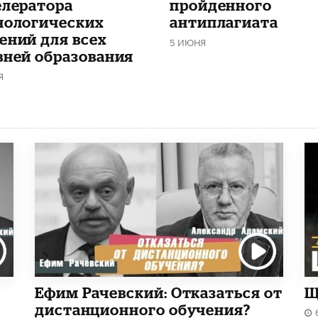
елератора
пройденного
нологических
антиплагиата
ений для всех
5 ИЮНЯ
вней образования
Я
Ефим Рачевский: Отказаться от
Щ
дистанционного обучения?