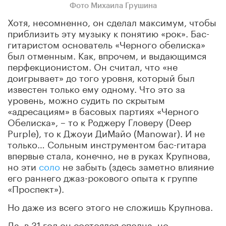
Фото Михаила Грушина
Хотя, несомненно, он сделал максимум, чтобы
приблизить эту музыку к понятию «рок». Бас-
гитаристом основатель «Черного обелиска»
был отменным. Как, впрочем, и выдающимся
перфекционистом. Он считал, что «не
доигрывает» до того уровня, который был
известен только ему одному. Что это за
уровень, можно судить по скрытым
«адресациям» в басовых партиях «Черного
Обелиска», – то к Роджеру Гловеру (Deep
Purple), то к Джоуи ДиМайо (Manowar). И не
только… Сольным инструментом бас-гитара
впервые стала, конечно, не в руках Крупнова,
но эти
соло
не забыть (здесь заметно влияние
его раннего джаз-рокового опыта к группе
«Проспект»).
Но даже из всего этого не сложишь Крупнова.
Да, в 31 год он состоялся сполна, но