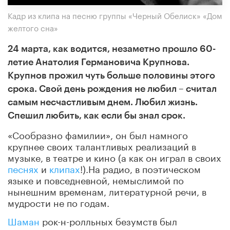
Кадр из клипа на песню группы «Черный Обелиск» «Дом
желтого сна»
24 марта, как водится, незаметно прошло 60-
летие Анатолия Германовича Крупнова.
Крупнов прожил чуть больше половины этого
срока. Свой день рождения не любил – считал
самым несчастливым днем. Любил жизнь.
Спешил любить, как если бы знал срок.
«Сообразно фамилии», он был намного
крупнее своих талантливых реализаций в
музыке, в театре и кино (а как он играл в своих
песнях
и
клипах
!).На радио, в поэтическом
языке и повседневной, немыслимой по
нынешним временам, литературной речи, в
мудрости не по годам.
Шаман
рок-н-ролльных безумств был