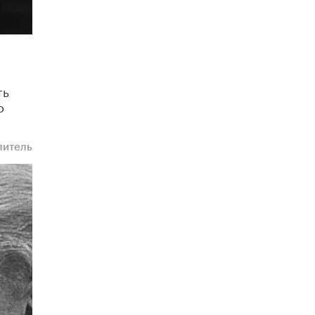
открыли в этом учебном году в Москве
10 ИЮНЯ /
ГОРОДСКОЕ ОБРАЗОВАНИЕ
Госдума приняла закон о детских SIM-
картах
10 ИЮНЯ /
ДЕТИ
ть
о
Глава СПЧ предложил вернуть в школы
устные переходные экзамены
9 ИЮНЯ /
КАЧЕСТВО ОБРАЗОВАНИЯ
литель
​Объединяя дошкольный мир
8 ИЮНЯ /
АНОНС
«Сколково» и ГК «Просвещение»
анонсировали запуск акселератора
технологических решений для всех
уровней образования
8 ИЮНЯ /
ЧТО ПРОИСХОДИТ?
Рособрнадзор ответил на жалобы
школьников на ошибки в ЕГЭ по
русскому