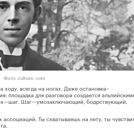
Фото: culture. com
а ходу, всегда на ногах. Даже остановка–
я: площадка для разговора создается альпийским
дох—шаг. Шаг—умозаключающий, бодрствующий,
ассоциаций. Ты схватываешь на лету, ты чувстви
та.