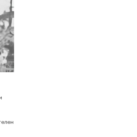
В Минобрнауки рассказали о новых
правилах приема в аспирантуру
1 ИЮНЯ /
КАЧЕСТВО ОБРАЗОВАНИЯ
и
телен