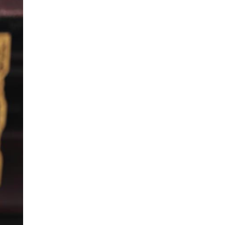
​Яндекс выпустил отчёт об устойчивом
развитии за 2025 год
17 ИЮНЯ /
АНАЛИТИКА
Московский выпускной на ВДНХ
соберет более 60 артистов
17 ИЮНЯ /
ГОРОДСКОЕ ОБРАЗОВАНИЕ
Названы лучшие российские вузы в
2026 году по версии RAEX
16 ИЮНЯ /
АНАЛИТИКА
В России предложили ввести
обязательные уроки каллиграфии в
детских садах
11 ИЮНЯ /
ВОСПИТАНИЕ
​Как будущие реставраторы – студенты
столичного колледжа, помогают
восстанавливать культурные и
исторические объекты
11 ИЮНЯ /
ГОРОДСКОЕ ОБРАЗОВАНИЕ
​Почти 50 новых объектов образования