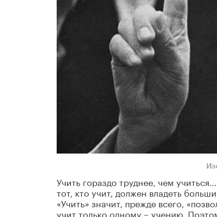
Из
Учить гораздо труднее, чем учиться..
тот, кто учит, должен владеть боль
«Учить» значит, прежде всего, «позв
учит только одному – учению. Поэтом