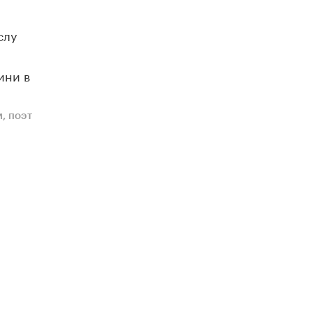
слу
ини в
, поэт