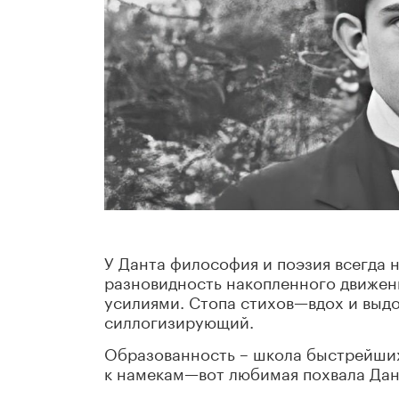
У Данта философия и поэзия всегда н
разновидность накопленного движени
усилиями. Стопа стихов—вдох и вы
силлогизирующий.
Образованность – школа быстрейших 
к намекам—вот любимая похвала Дан