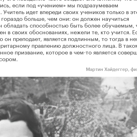
лись, если под «учением» мы подразумеваем
Учитель идет впереди своих учеников только в эт
 гораздо больше, чем они: он должен научиться
ен обладать способностью быть более обучаемым,
ен в своих обоснованиях, нежели те, кто учится. Е
 он преподает, является подлинным, то тогда в не
оритарному правлению должностного лица. В тако
енное призвание, которое в чем-то является совер
сором.
Мартин Хайдеггер, ф