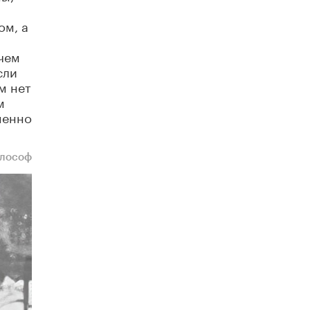
4 ИЮНЯ /
КАЧЕСТВО ОБРАЗОВАНИЯ
ом, а
В Общественной палате предложили
шить школьную форму с учетом
 чем
национальных традиций регионов
сли
4 ИЮНЯ /
ШКОЛЬНИКИ
м нет
м
В Госдуме предложили ввести онлайн-
формат для апелляций ЕГЭ
шенно
3 ИЮНЯ /
ЕГЭ И ОГЭ
​Яндекс выпустил бесплатный курс по
илософ
защите от ИИ-мошенничества
2 ИЮНЯ /
BIG DATA
В России начнут применять новые
подходы к разрешению конфликтов в
школах
2 ИЮНЯ /
ПОДРОСТКИ
Академик РАН предупредил, что
ChatGPT отучит школьников думать
1 ИЮНЯ /
ШКОЛЬНИКИ