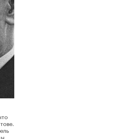
8 ИЮНЯ /
ЕГЭ И ОГЭ
Школа «СКОЛКА» и Госкорпорация
«Росатом» подписали соглашение о
сотрудничестве
8 ИЮНЯ /
ОБРАЗОВАТЕЛЬНАЯ ПОЛИТИКА
Депутаты призвали не отклонять
дипломы только из-за не пройденного
антиплагиата
5 ИЮНЯ /
ЧТО ПРОИСХОДИТ?
Минпросвещения просят добавить в
школьные учебники примеры женщин-
инженеров
5 ИЮНЯ /
УЧЕБНИКИ
Уличенный в списывании школьник
вернул себе призовое место на
олимпиаде через суд
что
5 ИЮНЯ /
ЧТО ПРОИСХОДИТ?
тове.
тель
«Евгений Онегин» станет обязательным
для повторения в 10–11-х классах
мы,