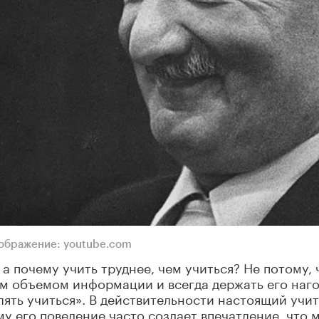
ображение: youtube.com
. а почему учить труднее, чем учиться? Не потому, 
шим объемом информации и всегда держать его наго
олять учиться». В действительности настоящий учи
у его поведение часто создает впечатление, что 