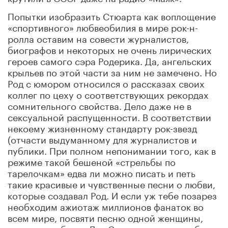
Попытки изобразить Стюарта как воплощение
«спортивного» любвеобилия в мире рок-н-
ролла оставим на совести журналистов,
биографов и некоторых не очень лирических
героев самого сэра Родерика. Да, ангельских
крыльев по этой части за ним не замечено. Но
Род с юмором относился о рассказах своих
коллег по цеху о соответствующих рекордах
сомнительного свойства. Дело даже не в
сексуальной распущенности. В соответствии
некоему жизненному стандарту рок-звезд
(отчасти выдуманному для журналистов и
публики. При полном непонимании того, как в
режиме такой бешеной «стрельбы по
тарелочкам» едва ли можно писать и петь
такие красивые и чувственные песни о любви,
которые создавал Род. И если уж тебе позарез
необходим ажиотаж миллионов фанаток во
всем мире, посвяти песню одной женщины,
которую любишь. Для Стюарта женщины были