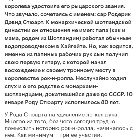
королева удостоила его рыцарского звания.
Что звучало, сочетаясь с именем: сэр Родерик
Дэвид Стюарт. К монархической шотландской
династии он отношения не имел: папа (как и
мама, родом из Шотландии) работал обычным
водопроводчиком в Хайгейте. Но, как водится,
именно из папиных рабочих рук сын получил
свою первую гитару, с которой начал
восхождение к своему тронному месту в
королевстве рок-н-ролла. Неслучайно ходил
слух и о его родстве с монархами-
шотландцами, докатившийся даже до СССР. 10
января Роду Стюарту исполнилось 80 лет.
У Рода Стюарта на удивление легкая рука.
Многое из того, без чего сегодня трудно
помыслить историю рок-н-ролла, начиналось с
нее. Как минимум – при ее участии.