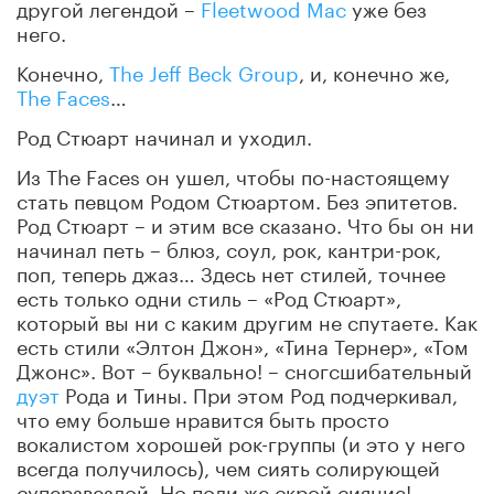
другой легендой –
Fleetwood Mac
уже без
него.
Конечно,
The Jeff Beck Group
, и, конечно же,
The Faces
…
Род Стюарт начинал и уходил.
Из The Faces он ушел, чтобы по-настоящему
стать певцом Родом Стюартом. Без эпитетов.
Род Стюарт – и этим все сказано. Что бы он ни
начинал петь – блюз, соул, рок, кантри-рок,
поп, теперь джаз… Здесь нет стилей, точнее
есть только одни стиль – «Род Стюарт»,
который вы ни с каким другим не спутаете. Как
есть стили «Элтон Джон», «Тина Тернер», «Том
Джонс». Вот – буквально! – сногсшибательный
дуэт
Рода и Тины. При этом Род подчеркивал,
что ему больше нравится быть просто
вокалистом хорошей рок-группы (и это у него
всегда получилось), чем сиять солирующей
суперзвездой. Но поди же скрой сияние!