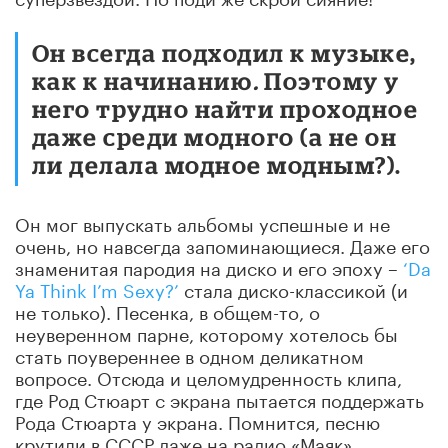
Он всегда подходил к музыке,
как к начинанию
.
Поэтому у
него трудно найти проходное
даже среди модного (а не он
ли делала модное модным?).
Он мог выпускать альбомы успешные и не
очень, но навсегда запоминающиеся. Даже его
знаменитая пародия на диско и его эпоху –
‘Da
Ya Think I’m Sexy?’
стала диско-классикой (и
не только). Песенка, в общем-то, о
неуверенном парне, которому хотелось бы
стать поувереннее в одном деликатном
вопросе. Отсюда и целомудренность клипа,
где Род Стюарт с экрана пытается поддержать
Рода Стюарта у экрана. Помнится, песню
крутили в СССР даже на радио «Маяк».