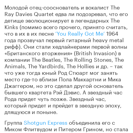
Молодой отец-сооснователь и вокалист The
Ray Davies Quartet едва ли подозревал, что его
детище эволюционирует в легендарных The
Kinks (помимо всего прочего, принято считать,
что в их в их песне
‘You Really Got Me’
1964
года прозвучал первый гитарный heavy metal
рифф). Они стали хедлайнерами первой волны
«Британского вторжения» (British Invasion)
в
компании The Beatles, The Rolling Stones, The
Animals,
The Yardbirds, The Hollies
и др. – так
что уже тогда юный Род Стюарт мог занять
место где-то вблизи Пола Маккартни и Мика
Джаггером, но это сделал другой основатель
бывшего квартета Рэй Дэвис. А звездный час
Рода придет чуть позже. Звездный час,
который придет и прейдет в звездную эпоху,
длящуюся и поныне.
Группа
Shotgun Express
объединила его с
Миком Флитвудом и Питером Грином, но стала