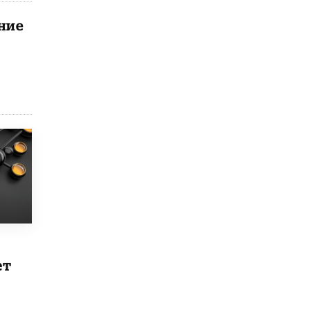
исторические объекты
11 ИЮНЯ /
ГОРОДСКОЕ ОБРАЗОВАНИЕ
ение
​Почти 50 новых объектов образования
открыли в этом учебном году в Москве
10 ИЮНЯ /
ГОРОДСКОЕ ОБРАЗОВАНИЕ
Госдума приняла закон о детских SIM-
картах
10 ИЮНЯ /
ДЕТИ
Глава СПЧ предложил вернуть в школы
устные переходные экзамены
9 ИЮНЯ /
КАЧЕСТВО ОБРАЗОВАНИЯ
​Объединяя дошкольный мир
8 ИЮНЯ /
АНОНС
«Сколково» и ГК «Просвещение»
ет
анонсировали запуск акселератора
технологических решений для всех
уровней образования
8 ИЮНЯ /
ЧТО ПРОИСХОДИТ?