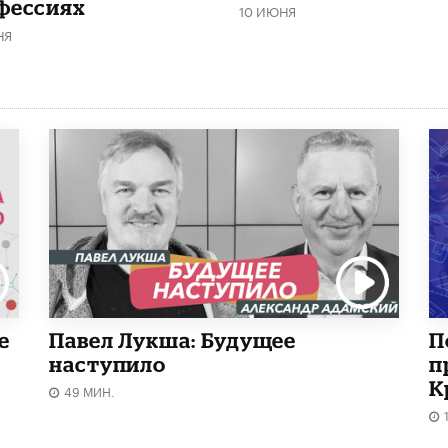
фессиях
10 ИЮНЯ
НЯ
е
Павел Лукша: Будущее
П
наступило
п
К
49 МИН.