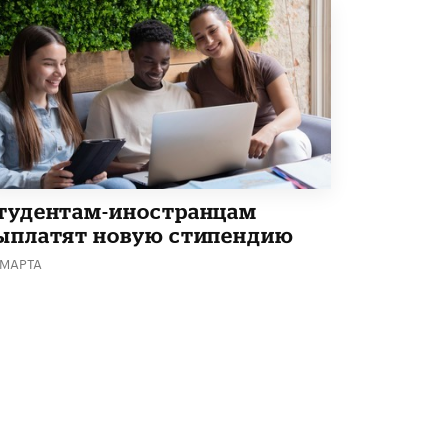
Академик РАН предупредил, что
ChatGPT отучит школьников думать
1 ИЮНЯ /
ШКОЛЬНИКИ
тудентам-иностранцам
ыплатят новую стипендию
 МАРТА