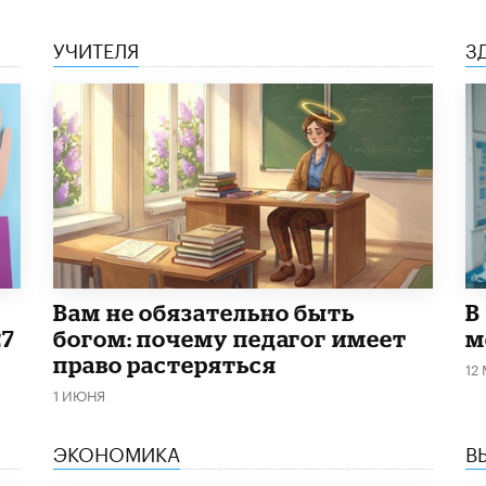
УЧИТЕЛЯ
З
​Вам не обязательно быть
В
27
богом: почему педагог имеет
м
право растеряться
12
1 ИЮНЯ
ЭКОНОМИКА
В