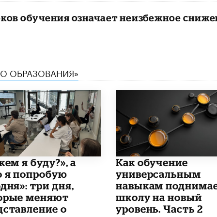
оков обучения означает неизбежное сниж
ТВО ОБРАЗОВАНИЯ»
кем я буду?», а
​Как обучение
о я попробую
универсальным
дня»: три дня,
навыкам поднима
орые меняют
школу на новый
дставление о
уровень. Часть 2