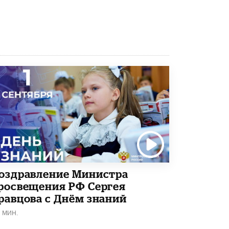
Рособрнадзор ответил на жалобы
школьников на ошибки в ЕГЭ по
русскому
8 ИЮНЯ /
ЕГЭ И ОГЭ
Школа «СКОЛКА» и Госкорпорация
«Росатом» подписали соглашение о
сотрудничестве
8 ИЮНЯ /
ОБРАЗОВАТЕЛЬНАЯ ПОЛИТИКА
Депутаты призвали не отклонять
дипломы только из-за не пройденного
антиплагиата
5 ИЮНЯ /
ЧТО ПРОИСХОДИТ?
Минпросвещения просят добавить в
школьные учебники примеры женщин-
оздравление Министра
инженеров
5 ИЮНЯ /
УЧЕБНИКИ
росвещения РФ Сергея
равцова с Днём знаний
Уличенный в списывании школьник
1 МИН.
вернул себе призовое место на
олимпиаде через суд