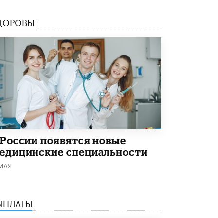
5 ИЮНЯ /
ЧТО ПРОИСХОДИТ?
ДОРОВЬЕ
«Евгений Онегин» станет обязательным
для повторения в 10–11-х классах
4 ИЮНЯ /
КАЧЕСТВО ОБРАЗОВАНИЯ
В Общественной палате предложили
шить школьную форму с учетом
национальных традиций регионов
4 ИЮНЯ /
ШКОЛЬНИКИ
В Госдуме предложили ввести онлайн-
формат для апелляций ЕГЭ
3 ИЮНЯ /
ЕГЭ И ОГЭ
 России появятся новые
​Яндекс выпустил бесплатный курс по
едицинские специальности
защите от ИИ-мошенничества
2 ИЮНЯ /
BIG DATA
 МАЯ
В России начнут применять новые
подходы к разрешению конфликтов в
школах
ЫПЛАТЫ
2 ИЮНЯ /
ПОДРОСТКИ