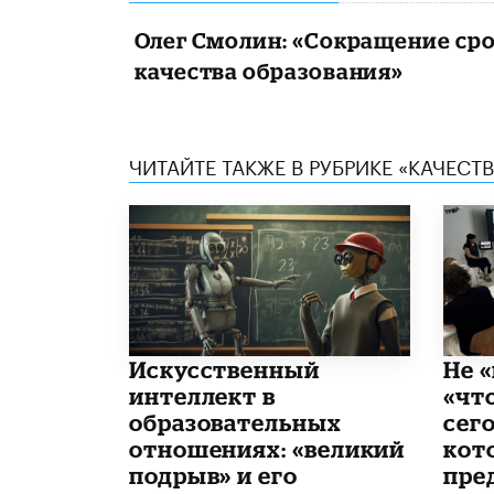
Олег Смолин: «Сокращение ср
качества образования»
ЧИТАЙТЕ ТАКЖЕ В РУБРИКЕ «КАЧЕС
​Искусственный
Не «
интеллект в
«чт
образовательных
сего
отношениях: «великий
кот
подрыв» и его
пре