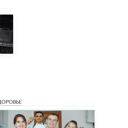
Рособрнадзор ответил на жалобы
школьников на ошибки в ЕГЭ по
русскому
8 ИЮНЯ /
ЕГЭ И ОГЭ
Школа «СКОЛКА» и Госкорпорация
«Росатом» подписали соглашение о
сотрудничестве
8 ИЮНЯ /
ОБРАЗОВАТЕЛЬНАЯ ПОЛИТИКА
Депутаты призвали не отклонять
дипломы только из-за не пройденного
антиплагиата
5 ИЮНЯ /
ЧТО ПРОИСХОДИТ?
Минпросвещения просят добавить в
школьные учебники примеры женщин-
инженеров
ДОРОВЬЕ
5 ИЮНЯ /
УЧЕБНИКИ
Уличенный в списывании школьник
вернул себе призовое место на
олимпиаде через суд