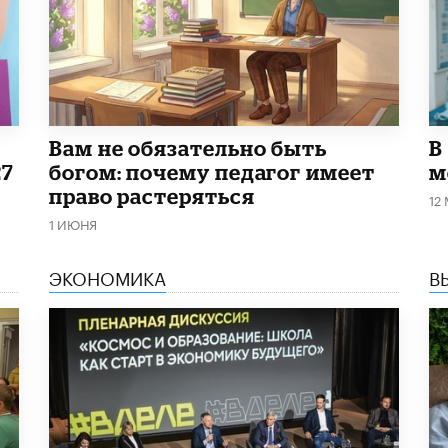
​Вам не обязательно быть
В
27
богом: почему педагог имеет
м
право растеряться
12
1 ИЮНЯ
ЭКОНОМИКА
В