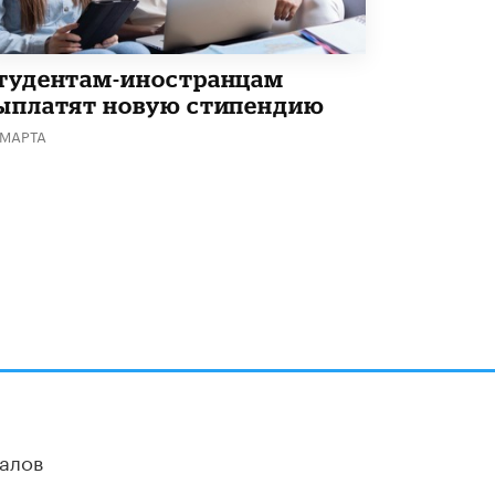
Академик РАН предупредил, что
ChatGPT отучит школьников думать
1 ИЮНЯ /
ШКОЛЬНИКИ
тудентам-иностранцам
ыплатят новую стипендию
 МАРТА
алов