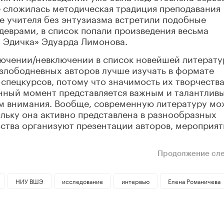
е сложилась методическая традиция преподавания
е учителя без энтузиазма встретили подобные
едеврами, в список попали произведения весьма
, Эдичка» Эдуарда Лимонова.
лючении/невключении в список новейшей литерату
 злободневных авторов лучше изучать в формате
 спецкурсов, потому что значимость их творчеств
данный момент представляется важным и талантлив
ым внимания. Вообще, современную литературу м
ольку она активно представлена в разнообразных
ьства организуют презентации авторов, мероприят
Продолжение след
НИУ ВШЭ
исследование
интервью
Елена Романичева