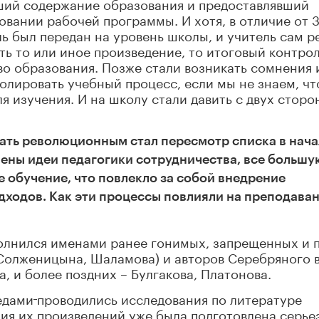
ший содержание образования и предоставлявший
ании рабочей программы. И хотя, в отличие от 3
ль был передан на уровень школы, и учитель сам р
ать то или иное произведение, то итоговый контрол
о образования. Позже стали возникать сомнения 
ролировать учебный процесс, если мы не знаем, чт
 изучения. И на школу стали давить с двух сторо
ать революционным стал пересмотр списка в нача
шены идеи педагогики сотрудничества, все большу
 обучение, что повлекло за собой внедрение
дходов. Как эти процессы повлияли на преподава
полнился именами ранее гонимых, запрещенных и 
Солженицына, Шаламова) и авторов Серебряного в
, и более поздних – Булгакова, Платонова.
едами
проводились исследования по литературе
ния их произведений уже была подготовлена серье