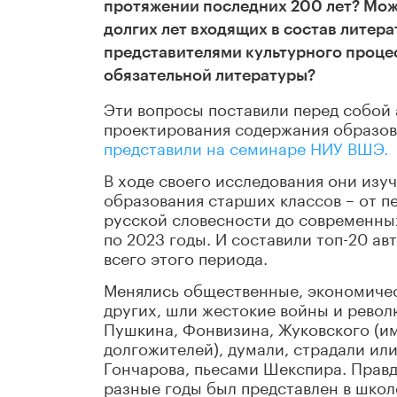
протяжении последних 200 лет? Можн
долгих лет входящих в состав литер
представителями культурного процес
обязательной литературы?
Эти вопросы поставили перед собой 
проектирования содержания образо
представили на семинаре НИУ ВШЭ.
В ходе своего исследования они из
образования старших классов – от 
русской словесности до современны
по 2023
годы. И составили топ-20 ав
всего этого периода.
Менялись общественные, экономичес
других, шли жестокие войны и револ
Пушкина, Фонвизина, Жуковского (и
долгожителей), думали, страдали или
Гончарова, пьесами Шекспира. Правд
разные годы был представлен в школ