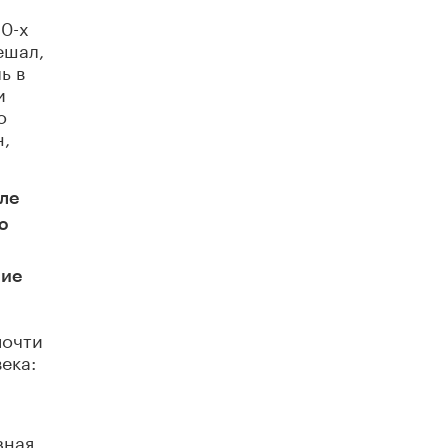
В Минобрнауки рассказали о новых
0-х
правилах приема в аспирантуру
ешал,
1 ИЮНЯ /
КАЧЕСТВО ОБРАЗОВАНИЯ
ь в
и
о
н,
ле
ю
ние
почти
ека:
зная