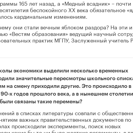
раммы 165 лет назад, а «Медный всадник» – почти
десятилетия беспокойного XX века обязательное «
алось кардинальным изменениям.
чему они стали вечным яблоком раздора? На эти и
вью «Вестям образования» ведущий научный сотру
овательных практик МГПУ, Заслуженный учитель 
школы экономики выделили несколько временных
ходили значительные пересмотры школьного списк
им на смену приходили другие. Это происходило в 
 90-х годов прошлого века, а в нынешнем столетии
м были связаны такие перемены?
ений в списках литературы совпали с общественн
нятием важных правительственных документов по
колах происходили эксперименты, поиск новых
али какие бы то ни было жесткие регламенты, в т