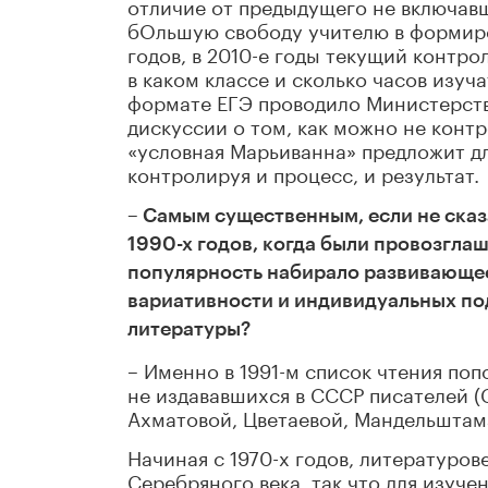
отличие от предыдущего не включав
бОльшую свободу учителю в формиров
годов, в 2010-е годы текущий контро
в каком классе и сколько часов изуч
формате ЕГЭ проводило Министерств
дискуссии о том, как можно не конт
«условная Марьиванна» предложит для
контролируя и процесс, и результат.
– Самым существенным, если не сказ
1990-х годов, когда были провозгла
популярность набирало развивающее
вариативности и индивидуальных по
литературы?
– Именно в 1991-м список чтения по
не издававшихся в СССР писателей (
Ахматовой, Цветаевой, Мандельштама
Начиная с 1970-х годов, литературов
Серебряного века, так что для изуче