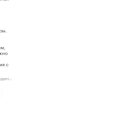
ры.
а
ым,
ожно
ия с
ует...