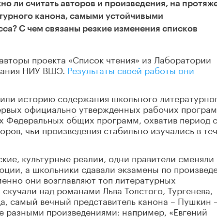
о ли считать авторов и произведения, на протяж
атурного канона, самыми устойчивыми
са? С чем связаны резкие изменения списков
авторы проекта «Список чтения» из Лаборатории
вания НИУ ВШЭ.
Результаты своей работы они
учили историю содержания школьного литературно
первых официально утвержденных рабочих програм
х Федеральных общих программ, охватив период 
торов, чьи произведения стабильно изучались в те
кие, культурные реалии, одни правители сменяли
юции, а школьники сдавали экзамены по произвед
менно они возглавляют топ литературных
 скучали над романами Льва Толстого, Тургенева,
а, самый вечный представитель канона – Пушкин –
е разными произведениями: например, «Евгений