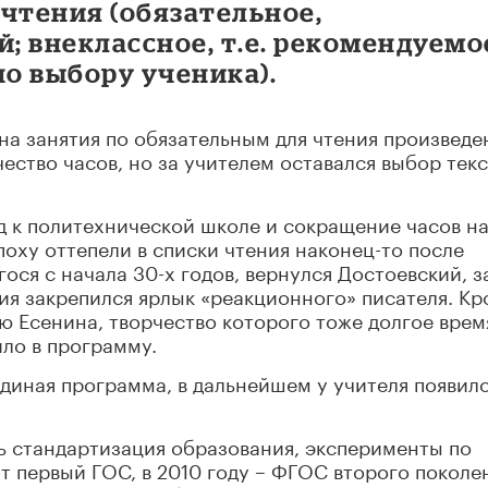
чтения (обязательное,
; внеклассное, т.е. рекомендуемо
по выбору ученика).
 на занятия по обязательным для чтения произведе
ество часов, но за учителем оставался выбор текс
д к политехнической школе и сокращение часов н
поху оттепели в списки чтения наконец-то после
ся с начала 30-х годов, вернулся Достоевский, з
ия закрепился ярлык «реакционного» писателя. К
ию Есенина, творчество которого тоже долгое врем
ло в программу.
единая программа, в дальнейшем у учителя появил
ь стандартизация образования, эксперименты по
т первый ГОС, в 2010 году – ФГОС второго поколен