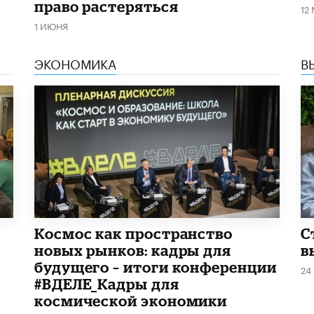
право растеряться
12
1 ИЮНЯ
ЭКОНОМИКА
В
Космос как пространство
С
новых рынков: кадры для
в
будущего – итоги конференции
24
#ВДЕЛЕ_Кадры для
космической экономики