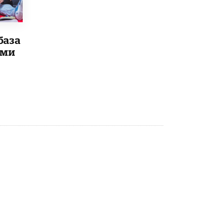
Рособрнадзор ответил на жалобы
школьников на ошибки в ЕГЭ по
русскому
база
8 ИЮНЯ /
ЕГЭ И ОГЭ
ыми
Школа «СКОЛКА» и Госкорпорация
«Росатом» подписали соглашение о
сотрудничестве
8 ИЮНЯ /
ОБРАЗОВАТЕЛЬНАЯ ПОЛИТИКА
Депутаты призвали не отклонять
дипломы только из-за не пройденного
антиплагиата
5 ИЮНЯ /
ЧТО ПРОИСХОДИТ?
Минпросвещения просят добавить в
школьные учебники примеры женщин-
инженеров
5 ИЮНЯ /
УЧЕБНИКИ
Уличенный в списывании школьник
вернул себе призовое место на
олимпиаде через суд