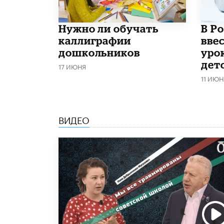
Нужно ли обучать
В Р
каллиграфии
вве
дошкольников
уро
дет
17 ИЮНЯ
11 ИЮН
ВИДЕО