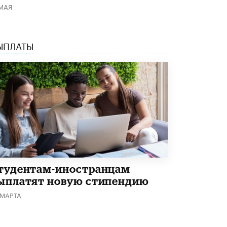
 МАЯ
Академик РАН предупредил, что
ChatGPT отучит школьников думать
1 ИЮНЯ /
ШКОЛЬНИКИ
ЫПЛАТЫ
тудентам-иностранцам
ыплатят новую стипендию
 МАРТА