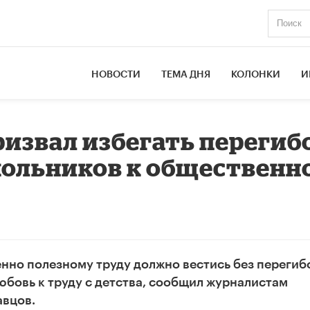
НОВОСТИ
ТЕМА ДНЯ
КОЛОНКИ
И
ризвал избегать перегиб
кольников к общественн
но полезному труду должно вестись без перегибо
юбовь к труду с детства, сообщил журналистам
авцов.