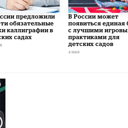
оссии предложили
В России может
сти обязательные
появиться единая 
ки каллиграфии в
с лучшими игров
ских садах
практиками для
детских садов
Я
4 МАЯ