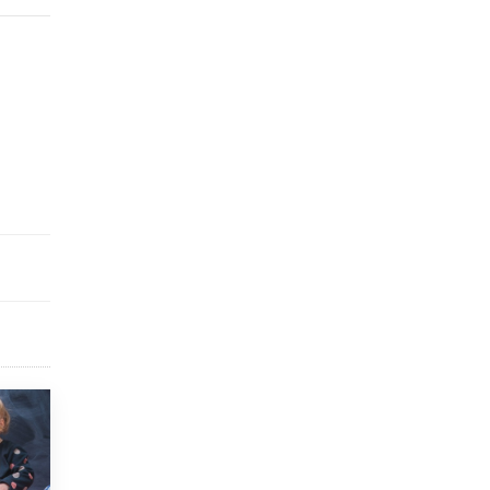
исторические объекты
11 ИЮНЯ /
ГОРОДСКОЕ ОБРАЗОВАНИЕ
​Почти 50 новых объектов образования
открыли в этом учебном году в Москве
10 ИЮНЯ /
ГОРОДСКОЕ ОБРАЗОВАНИЕ
Госдума приняла закон о детских SIM-
картах
10 ИЮНЯ /
ДЕТИ
Глава СПЧ предложил вернуть в школы
устные переходные экзамены
9 ИЮНЯ /
КАЧЕСТВО ОБРАЗОВАНИЯ
​Объединяя дошкольный мир
8 ИЮНЯ /
АНОНС
«Сколково» и ГК «Просвещение»
анонсировали запуск акселератора
технологических решений для всех
уровней образования
8 ИЮНЯ /
ЧТО ПРОИСХОДИТ?