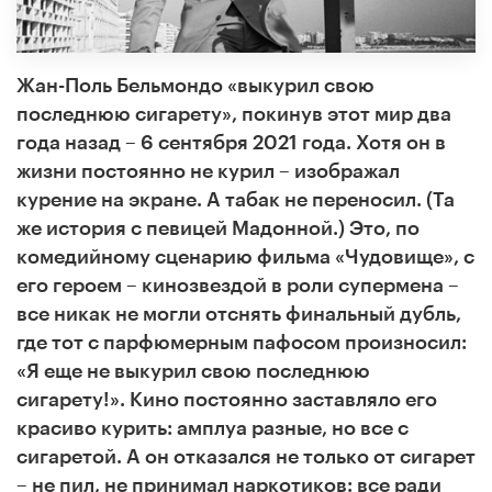
Жан-Поль Бельмондо «выкурил свою
последнюю сигарету», покинув этот мир два
года назад – 6 сентября 2021 года. Хотя он в
жизни постоянно не курил – изображал
курение на экране. А табак не переносил. (Та
же история с певицей Мадонной.) Это, по
комедийному сценарию фильма «Чудовище», с
его героем – кинозвездой в роли супермена –
все никак не могли отснять финальный дубль,
где тот с парфюмерным пафосом произносил:
«Я еще не выкурил свою последнюю
сигарету!». Кино постоянно заставляло его
красиво курить: амплуа разные, но все с
сигаретой. А он отказался не только от сигарет
– не пил, не принимал наркотиков: все ради