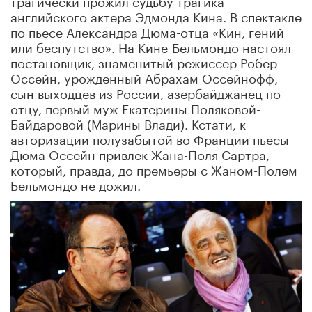
английского актера Эдмонда Кина. В спектакле
по пьесе Александра Дюма-отца «Кин, гений
или беспутство». На Кине-Бельмондо настоял
постановщик, знаменитый режиссер Робер
Оссейн, урожденный Абрахам Оссейнофф,
сын выходцев из России, азербайджанец по
отцу, первый муж Екатерины Поляковой-
Байдаровой (Марины Влади). Кстати, к
авторизации полузабытой во Франции пьесы
Дюма Оссейн привлек Жана-Поля Сартра,
который, правда, до премьеры с Жаном-Полем
Бельмондо не дожил.