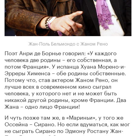
Жан-Поль Бельмондо с Жаном Рено
Поэт Анри де Борнье говорил: «У каждого
человека две родины – его собственная, а
потом Франция». У испанца Хуана Морено-и-
Эрреры Хименса – обе родины собственные.
Потому что, став актером Жаном Рено, он
лучше всех в современном кино сыграл
человека, у которого нет и не может быть
никакой другой родины, кроме Франции. Два
Жана – одно лицо Франции!
И чуть позже там же, в «Мариньи», у того же
Оссейна – Сирано. Но если вдуматься, как мог
не сыграть Сирано по Эдмону Ростану Жан-