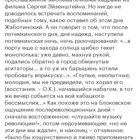
фильма Сергея Эйзенштейна. Но нигде не
доводилось встречать воспоминаний,
подобных тому, какое оставил об этом дне
Жаботинский. А он говорит о том, что после
потемкинского дня, дня надежд, наступила
потемкинская ночь, ночь разочарований: «...в
порту еще с захода солнца шибко текет
монополька; уже давно, махнув рукой,
подались обратно в город обманутые
агитаторы... а то уж их барышень хотели
пробовать вприкуску...». «Глупые, неопытные,
молодые, мы не предвидели, что хорал его
(восстания. – О.К.), начавшийся набатом, в тот
же вечер собьется на вой кабацкого
бессмыслия...» Как похоже это на блоковское
ощущение послереволюционных дней –
сначала восторженное: «слушайте музыку
революции!», потом недоумевающее: «но не
эти дни мы ждали», и наконец – отчаянное:
«было бы кощунственно и лживо припоминать