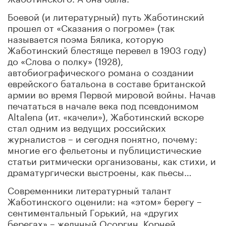
Боевой (и литературный) путь Жаботинский
прошел от «Сказания о погроме» (так
называется поэма Бялика, которую
Жаботинский блестяще перевел в 1903 году)
до «Слова о полку» (1928),
автобиографического романа о создании
еврейского батальона в составе британской
армии во время Первой мировой войны. Начав
печататься в начале века под псевдонимом
Altalena (ит. «качели»), Жаботинский вскоре
стал одним из ведущих российских
журналистов – и сегодня понятно, почему:
многие его фельетоны и публицистические
статьи ритмически организованы, как стихи, и
драматургически выстроены, как пьесы…
Современники литературный талант
Жаботинского оценили: на «этом» берегу –
сентиментальный Горький, на «других
берегах» – желчный Осоргин. Корней