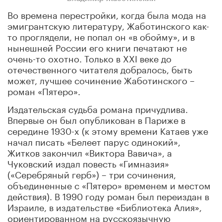
Во времена перестройки, когда была мода на
эмигрантскую литературу, Жаботинского как-
то проглядели, не попал он «в обойму», и в
нынешней России его книги печатают не
очень-то охотно. Только в XXI веке до
отечественного читателя добралось, быть
может, лучшее сочинение Жаботинского –
роман «Пятеро».
Издательская судьба романа причудлива.
Впервые он был опубликован в Париже в
середине 1930-х (к этому времени Катаев уже
начал писать «Белеет парус одинокий»,
Житков закончил «Виктора Вавича», а
Чуковский издал повесть «Гимназия»
(«Серебряный герб») – три сочинения,
объединенные с «Пятеро» временем и местом
действия). В 1990 году роман был переиздан в
Израиле, в издательстве «Библиотека Алия»,
ориентированном на русскоязычную