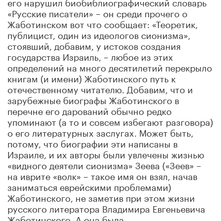
его нарушил биобиблиографический словарь
«Русские писатели» – он среди прочего о
Жаботинском вот что сообщает: «Теоретик,
публицист, один из идеологов сионизма»,
стоявший, добавим, у истоков создания
государства Израиль, – любое из этих
определений на много десятилетий перекрыло
книгам (и имени) Жаботинского путь к
отечественному читателю. Добавим, что и
зарубежные биографы Жаботинского в
перечне его дарований обычно редко
упоминают (а то и совсем избегают разговора)
о его литературных заслугах. Может быть,
потому, что биографии эти написаны в
Израиле, и их авторы были увлечены жизнью
«видного деятели сионизма» Зеева («Зеев» –
на иврите «волк» – такое имя он взял, начав
заниматься еврейскими проблемами)
Жаботинского, не заметив при этом жизни
русского литератора Владимира Евгеньевича
Жаботинского. А она была.