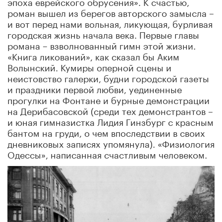
эпоха еврейского обрусения». К счастью,
роман вышел из берегов авторского замысла –
и вот перед нами вольная, ликующая, бурливая
городская жизнь начала века. Первые главы
романа – взволнованный гимн этой жизни.
«Книга ликований», как сказал бы Аким
Волынский. Кумиры оперной сцены и
неистовство галерки, будни городской газеты
и праздники первой любви, уединенные
прогулки на Фонтане и бурные демонстрации
на Дерибасовской (среди тех демонстрантов –
и юная гимназистка Лидия Гинзбург с красным
бантом на груди, о чем впоследствии в своих
дневниковых записях упомянула). «Физиология
Одессы», написанная счастливым человеком.