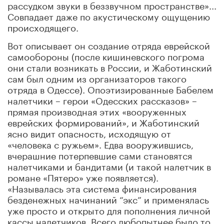
рассудком звуки в беззвучном пространстве»...
Совпадает даже по акустическому ощущению
происходящего.
Вот описывает он создание отряда еврейской
самообороны (после кишиневского погрома
они стали возникать в России, и Жаботинский
сам был одним из организаторов такого
отряда в Одессе). Опоэтизированные Бабелем
налетчики – герои «Одесских рассказов» –
прямая производная этих «вооруженных
еврейских формирований», и Жаботинский
ясно видит опасность, исходящую от
«человека с ружьем». Едва вооружившись,
вчерашние потерпевшие сами становятся
налетчиками и бандитами (и такой налетчик в
романе «Пятеро» уже появляется).
«Называлась эта система финансирования
безденежных начинаний “экс” и применялась
уже просто и открыто для пополнения личной
кассы налетчиков. Всего любопытнее было то,