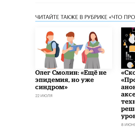
ЧИТАЙТЕ ТАКЖЕ В РУБРИКЕ «ЧТО ПР
​Олег Смолин: «Ещё не
«Ск
эпидемия, но уже
«Пр
синдром»
ано
акс
22 ИЮЛЯ
тех
реш
уро
8 ИЮН