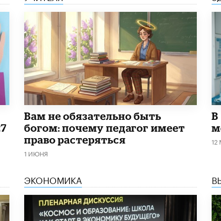
​Вам не обязательно быть
В
27
богом: почему педагог имеет
м
право растеряться
12
1 ИЮНЯ
ЭКОНОМИКА
В