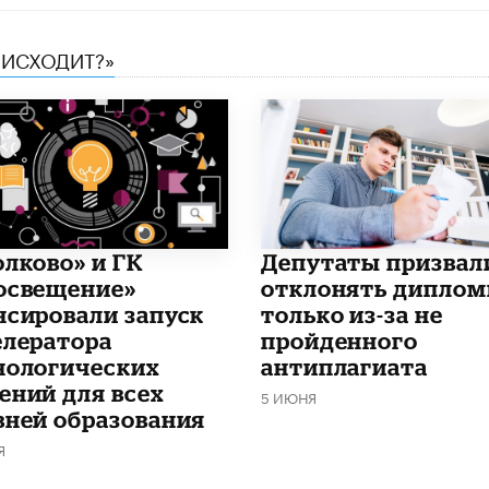
ОИСХОДИТ?»
олково» и ГК
Депутаты призвал
освещение»
отклонять дипло
нсировали запуск
только из-за не
елератора
пройденного
нологических
антиплагиата
ений для всех
5 ИЮНЯ
вней образования
Я