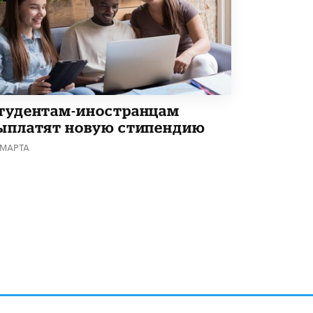
тудентам-иностранцам
ыплатят новую стипендию
 МАРТА