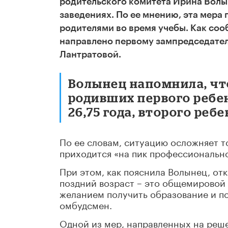
родительского комитета Ирина Волы
заведениях. По ее мнению, эта мера
родителями во время учебы. Как со
направлено первому зампредседате
Лантратовой.
Волынец напомнила, что
родивших первого ребен
26,75 года, второго ребен
По ее словам, ситуацию осложняет то
приходится «на пик профессиональн
При этом, как пояснила Волынец, отк
поздний возраст – это общемировой 
желанием получить образование и по
омбудсмен.
Одной из мер, направленных на реш