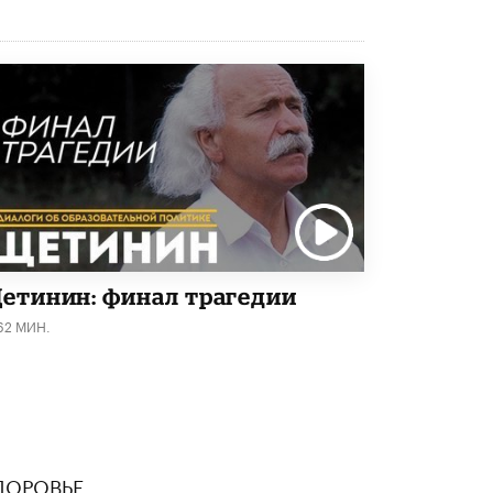
4 ИЮНЯ /
КАЧЕСТВО ОБРАЗОВАНИЯ
В Общественной палате предложили
шить школьную форму с учетом
национальных традиций регионов
4 ИЮНЯ /
ШКОЛЬНИКИ
В Госдуме предложили ввести онлайн-
формат для апелляций ЕГЭ
3 ИЮНЯ /
ЕГЭ И ОГЭ
​Яндекс выпустил бесплатный курс по
защите от ИИ-мошенничества
2 ИЮНЯ /
BIG DATA
етинин: финал трагедии
62 МИН.
В России начнут применять новые
подходы к разрешению конфликтов в
школах
2 ИЮНЯ /
ПОДРОСТКИ
Академик РАН предупредил, что
ChatGPT отучит школьников думать
1 ИЮНЯ /
ШКОЛЬНИКИ
ДОРОВЬЕ