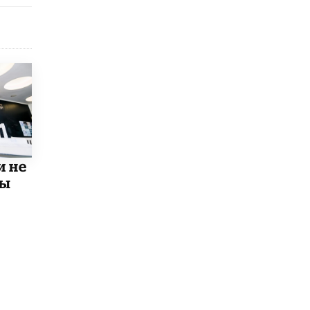
8 ИЮНЯ /
ЕГЭ И ОГЭ
Школа «СКОЛКА» и Госкорпорация
«Росатом» подписали соглашение о
сотрудничестве
8 ИЮНЯ /
ОБРАЗОВАТЕЛЬНАЯ ПОЛИТИКА
Депутаты призвали не отклонять
дипломы только из-за не пройденного
антиплагиата
5 ИЮНЯ /
ЧТО ПРОИСХОДИТ?
Минпросвещения просят добавить в
и не
школьные учебники примеры женщин-
мы
инженеров
5 ИЮНЯ /
УЧЕБНИКИ
Уличенный в списывании школьник
вернул себе призовое место на
олимпиаде через суд
5 ИЮНЯ /
ЧТО ПРОИСХОДИТ?
«Евгений Онегин» станет обязательным
для повторения в 10–11-х классах