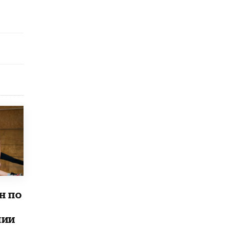
открыли в этом учебном году в Москве
10 ИЮНЯ /
ГОРОДСКОЕ ОБРАЗОВАНИЕ
Госдума приняла закон о детских SIM-
картах
10 ИЮНЯ /
ДЕТИ
Глава СПЧ предложил вернуть в школы
устные переходные экзамены
9 ИЮНЯ /
КАЧЕСТВО ОБРАЗОВАНИЯ
​Объединяя дошкольный мир
8 ИЮНЯ /
АНОНС
«Сколково» и ГК «Просвещение»
анонсировали запуск акселератора
технологических решений для всех
уровней образования
8 ИЮНЯ /
ЧТО ПРОИСХОДИТ?
н по
Рособрнадзор ответил на жалобы
школьников на ошибки в ЕГЭ по
лии
русскому