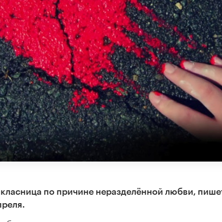
икласница по причине неразделённой любви, пише
преля.