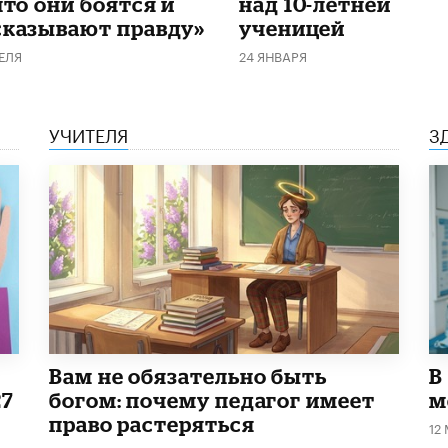
что они боятся и
над 10-летней
сказывают правду»
ученицей
ЕЛЯ
24 ЯНВАРЯ
УЧИТЕЛЯ
З
​Вам не обязательно быть
В
27
богом: почему педагог имеет
м
право растеряться
12