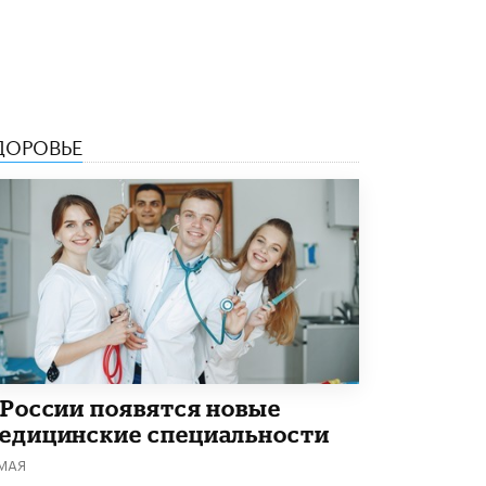
8 ИЮНЯ /
ЕГЭ И ОГЭ
Школа «СКОЛКА» и Госкорпорация
«Росатом» подписали соглашение о
сотрудничестве
8 ИЮНЯ /
ОБРАЗОВАТЕЛЬНАЯ ПОЛИТИКА
ДОРОВЬЕ
Депутаты призвали не отклонять
дипломы только из-за не пройденного
антиплагиата
5 ИЮНЯ /
ЧТО ПРОИСХОДИТ?
Минпросвещения просят добавить в
школьные учебники примеры женщин-
инженеров
5 ИЮНЯ /
УЧЕБНИКИ
Уличенный в списывании школьник
вернул себе призовое место на
олимпиаде через суд
 России появятся новые
5 ИЮНЯ /
ЧТО ПРОИСХОДИТ?
едицинские специальности
«Евгений Онегин» станет обязательным
 МАЯ
для повторения в 10–11-х классах