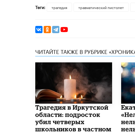
Теги:
трагедия
травматический пистолет
ЧИТАЙТЕ ТАКЖЕ В РУБРИКЕ «ХРОНИ
Трагедия в Иркутской
Ека
области: подросток
«Не
убил четверых
нел
школьников в частном
нель