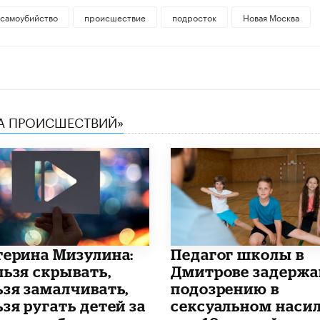
самоубийство
происшествие
подросток
Новая Москва
КА ПРОИСШЕСТВИЙ»
терина Мизулина:
Педагог школы в
льзя скрывать,
Дмитрове задержа
ьзя замалчивать,
подозрению в
зя ругать детей за
сексуальном наси