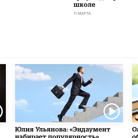
школе
11 МАРТА
Юлия Ульянова: «Эндаумент
О
набирает популярность»
о