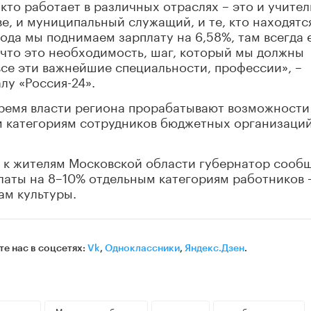
кто работает в различных отраслях – это и учител
тве, и муниципальный служащий, и те, кто находятс
года мы поднимаем зарплату на 6,58%, там всегда 
что это необходимость, шаг, который мы должны
все эти важнейшие специальности, профессии», –
лу «Россия-24».
время власти региона прорабатывают возможности
м категориям сотрудников бюджетных организаций
 к жителям Московской области губернатор сооб
латы на 8–10% отдельным категориям работников 
ам культуры.
те нас в соцсетях:
Vk
,
Одноклассники
,
Яндекс.Дзен
.
 оклада
Московская область
зарплата
заработная плата