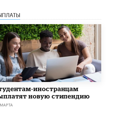
4 ИЮНЯ /
КАЧЕСТВО ОБРАЗОВАНИЯ
ЫПЛАТЫ
В Общественной палате предложили
шить школьную форму с учетом
национальных традиций регионов
4 ИЮНЯ /
ШКОЛЬНИКИ
В Госдуме предложили ввести онлайн-
формат для апелляций ЕГЭ
3 ИЮНЯ /
ЕГЭ И ОГЭ
​Яндекс выпустил бесплатный курс по
защите от ИИ-мошенничества
2 ИЮНЯ /
BIG DATA
тудентам-иностранцам
В России начнут применять новые
ыплатят новую стипендию
подходы к разрешению конфликтов в
школах
 МАРТА
2 ИЮНЯ /
ПОДРОСТКИ
Академик РАН предупредил, что
ChatGPT отучит школьников думать
1 ИЮНЯ /
ШКОЛЬНИКИ