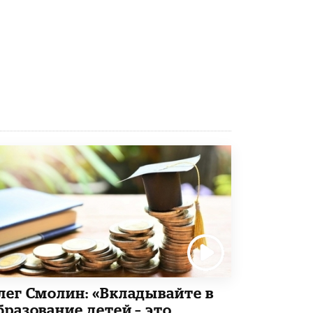
открыли в этом учебном году в Москве
10 ИЮНЯ /
ГОРОДСКОЕ ОБРАЗОВАНИЕ
Госдума приняла закон о детских SIM-
картах
10 ИЮНЯ /
ДЕТИ
Глава СПЧ предложил вернуть в школы
устные переходные экзамены
9 ИЮНЯ /
КАЧЕСТВО ОБРАЗОВАНИЯ
​Объединяя дошкольный мир
8 ИЮНЯ /
АНОНС
«Сколково» и ГК «Просвещение»
анонсировали запуск акселератора
технологических решений для всех
уровней образования
8 ИЮНЯ /
ЧТО ПРОИСХОДИТ?
Рособрнадзор ответил на жалобы
школьников на ошибки в ЕГЭ по
лег Смолин: «Вкладывайте в
русскому
бразование детей – это