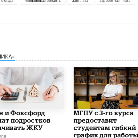
МИКА»
н и Фоксфорд
МГПУ с 3-го курса
чат подростков
предоставит
ачивать ЖКУ
студентам гибкий
график для работы
ЕЛЯ