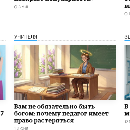
в
3 МИН.
УЧИТЕЛЯ
З
​Вам не обязательно быть
В
27
богом: почему педагог имеет
м
право растеряться
12
1 ИЮНЯ