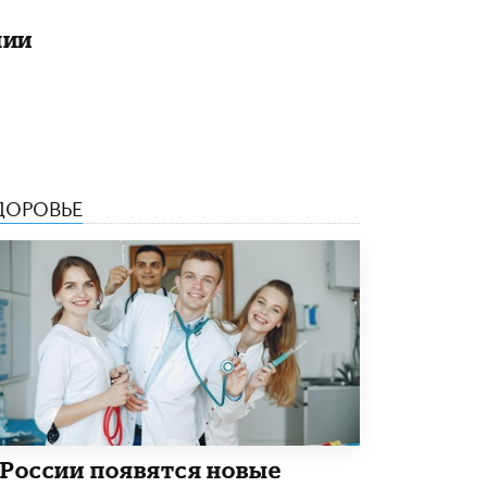
Рособрнадзор ответил на жалобы
лии
школьников на ошибки в ЕГЭ по
русскому
8 ИЮНЯ /
ЕГЭ И ОГЭ
Школа «СКОЛКА» и Госкорпорация
«Росатом» подписали соглашение о
сотрудничестве
8 ИЮНЯ /
ОБРАЗОВАТЕЛЬНАЯ ПОЛИТИКА
ДОРОВЬЕ
Депутаты призвали не отклонять
дипломы только из-за не пройденного
антиплагиата
5 ИЮНЯ /
ЧТО ПРОИСХОДИТ?
Минпросвещения просят добавить в
школьные учебники примеры женщин-
инженеров
5 ИЮНЯ /
УЧЕБНИКИ
Уличенный в списывании школьник
вернул себе призовое место на
 России появятся новые
олимпиаде через суд