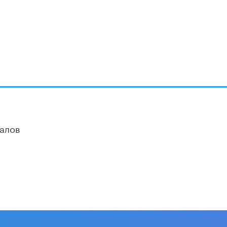
Академик РАН предупредил, что
ChatGPT отучит школьников думать
1 ИЮНЯ /
ШКОЛЬНИКИ
алов