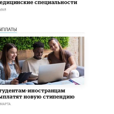
едицинские специальности
5 ИЮНЯ /
ЧТО ПРОИСХОДИТ?
 МАЯ
«Евгений Онегин» станет обязательным
для повторения в 10–11-х классах
4 ИЮНЯ /
КАЧЕСТВО ОБРАЗОВАНИЯ
ЫПЛАТЫ
В Общественной палате предложили
шить школьную форму с учетом
национальных традиций регионов
4 ИЮНЯ /
ШКОЛЬНИКИ
В Госдуме предложили ввести онлайн-
формат для апелляций ЕГЭ
3 ИЮНЯ /
ЕГЭ И ОГЭ
​Яндекс выпустил бесплатный курс по
защите от ИИ-мошенничества
2 ИЮНЯ /
BIG DATA
тудентам-иностранцам
В России начнут применять новые
ыплатят новую стипендию
подходы к разрешению конфликтов в
 МАРТА
школах
2 ИЮНЯ /
ПОДРОСТКИ