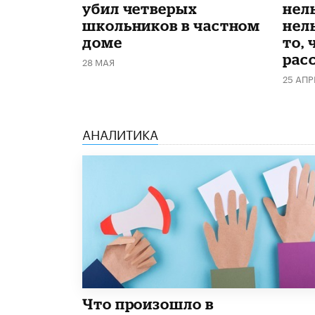
убил четверых
нел
школьников в частном
нель
доме
то, 
рас
28 МАЯ
25 АПР
АНАЛИТИКА
​Что произошло в