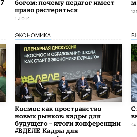
27
богом: почему педагог имеет
м
право растеряться
12
1 ИЮНЯ
ЭКОНОМИКА
В
Космос как пространство
С
новых рынков: кадры для
в
будущего – итоги конференции
24
#ВДЕЛЕ_Кадры для