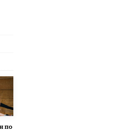
исторические объекты
11 ИЮНЯ /
ГОРОДСКОЕ ОБРАЗОВАНИЕ
​Почти 50 новых объектов образования
открыли в этом учебном году в Москве
10 ИЮНЯ /
ГОРОДСКОЕ ОБРАЗОВАНИЕ
Госдума приняла закон о детских SIM-
картах
10 ИЮНЯ /
ДЕТИ
Глава СПЧ предложил вернуть в школы
устные переходные экзамены
9 ИЮНЯ /
КАЧЕСТВО ОБРАЗОВАНИЯ
​Объединяя дошкольный мир
8 ИЮНЯ /
АНОНС
«Сколково» и ГК «Просвещение»
анонсировали запуск акселератора
технологических решений для всех
уровней образования
н по
8 ИЮНЯ /
ЧТО ПРОИСХОДИТ?