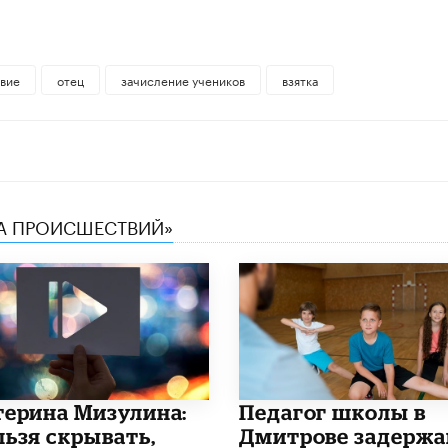
вие
отец
зачисление учеников
взятка
КА ПРОИСШЕСТВИЙ»
терина Мизулина:
Педагог школы в
льзя скрывать,
Дмитрове задержа