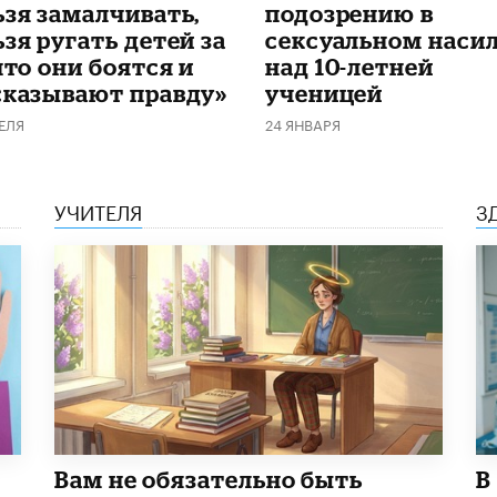
ьзя замалчивать,
подозрению в
зя ругать детей за
сексуальном наси
что они боятся и
над 10-летней
сказывают правду»
ученицей
ЕЛЯ
24 ЯНВАРЯ
УЧИТЕЛЯ
З
​Вам не обязательно быть
В