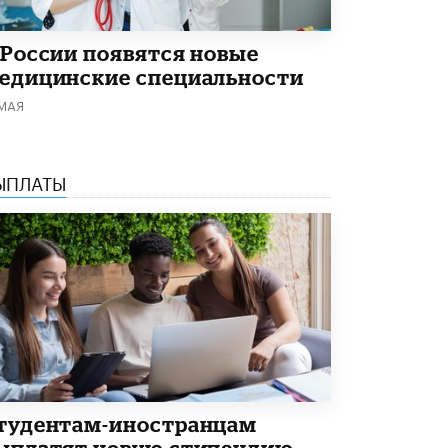
Кто будет оценивать поведение
школьников
29 МАЯ /
ШКОЛЬНИКИ
 России появятся новые
едицинские специальности
 МАЯ
ЫПЛАТЫ
тудентам-иностранцам