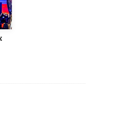
8 ИЮНЯ /
ОБРАЗОВАТЕЛЬНАЯ ПОЛИТИКА
Депутаты призвали не отклонять
дипломы только из-за не пройденного
антиплагиата
5 ИЮНЯ /
ЧТО ПРОИСХОДИТ?
Минпросвещения просят добавить в
Х
школьные учебники примеры женщин-
инженеров
5 ИЮНЯ /
УЧЕБНИКИ
Уличенный в списывании школьник
вернул себе призовое место на
олимпиаде через суд
5 ИЮНЯ /
ЧТО ПРОИСХОДИТ?
«Евгений Онегин» станет обязательным
для повторения в 10–11-х классах
4 ИЮНЯ /
КАЧЕСТВО ОБРАЗОВАНИЯ
В Общественной палате предложили
шить школьную форму с учетом
национальных традиций регионов