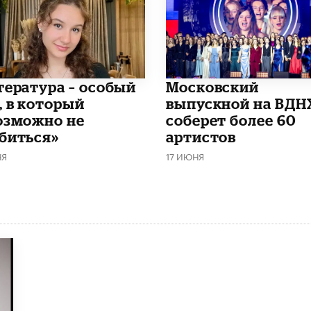
итература – особый
Московский
, в который
выпускной на ВДН
озможно не
соберет более 60
биться»
артистов
НЯ
17 ИЮНЯ