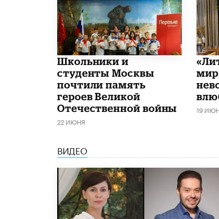
Школьники и
​«Л
студенты Москвы
мир
почтили память
нев
героев Великой
влю
Отечественной войны
19 ИЮ
22 ИЮНЯ
ВИДЕО