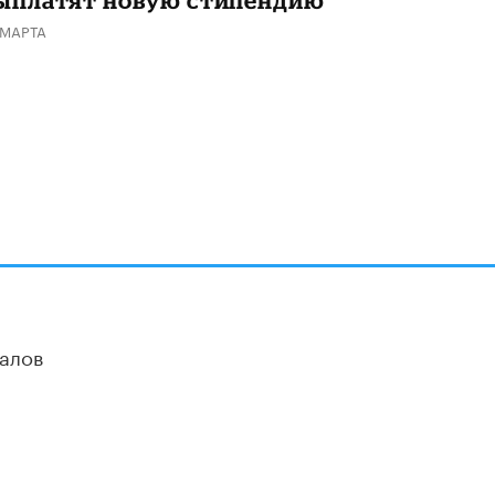
ыплатят новую стипендию
 МАРТА
алов