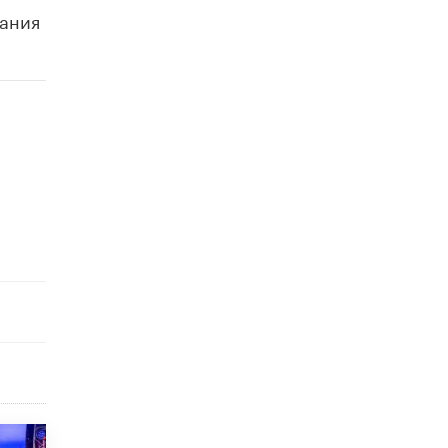
вания
10 ИЮНЯ /
ДЕТИ
Глава СПЧ предложил вернуть в школы
устные переходные экзамены
9 ИЮНЯ /
КАЧЕСТВО ОБРАЗОВАНИЯ
​Объединяя дошкольный мир
8 ИЮНЯ /
АНОНС
«Сколково» и ГК «Просвещение»
анонсировали запуск акселератора
технологических решений для всех
уровней образования
8 ИЮНЯ /
ЧТО ПРОИСХОДИТ?
Рособрнадзор ответил на жалобы
школьников на ошибки в ЕГЭ по
русскому
8 ИЮНЯ /
ЕГЭ И ОГЭ
Школа «СКОЛКА» и Госкорпорация
«Росатом» подписали соглашение о
сотрудничестве