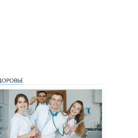
4 ИЮНЯ /
ШКОЛЬНИКИ
В Госдуме предложили ввести онлайн-
формат для апелляций ЕГЭ
3 ИЮНЯ /
ЕГЭ И ОГЭ
​Яндекс выпустил бесплатный курс по
защите от ИИ-мошенничества
2 ИЮНЯ /
BIG DATA
В России начнут применять новые
подходы к разрешению конфликтов в
школах
ДОРОВЬЕ
2 ИЮНЯ /
ПОДРОСТКИ
Академик РАН предупредил, что
ChatGPT отучит школьников думать
1 ИЮНЯ /
ШКОЛЬНИКИ
В Минобрнауки рассказали о новых
правилах приема в аспирантуру
1 ИЮНЯ /
КАЧЕСТВО ОБРАЗОВАНИЯ