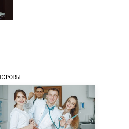
4 ИЮНЯ /
КАЧЕСТВО ОБРАЗОВАНИЯ
В Общественной палате предложили
шить школьную форму с учетом
национальных традиций регионов
4 ИЮНЯ /
ШКОЛЬНИКИ
В Госдуме предложили ввести онлайн-
формат для апелляций ЕГЭ
3 ИЮНЯ /
ЕГЭ И ОГЭ
​Яндекс выпустил бесплатный курс по
защите от ИИ-мошенничества
2 ИЮНЯ /
BIG DATA
ДОРОВЬЕ
В России начнут применять новые
подходы к разрешению конфликтов в
школах
2 ИЮНЯ /
ПОДРОСТКИ
Академик РАН предупредил, что
ChatGPT отучит школьников думать
1 ИЮНЯ /
ШКОЛЬНИКИ