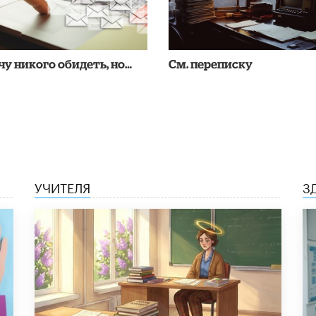
чу никого обидеть, но…
См. переписку
УЧИТЕЛЯ
З