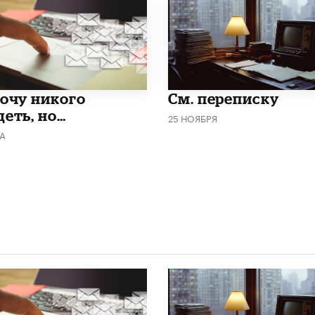
хочу никого
См. переписку
деть, но…
25 НОЯБРЯ
ТА