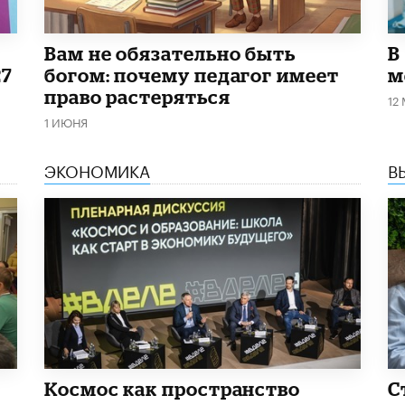
​Вам не обязательно быть
В
27
богом: почему педагог имеет
м
право растеряться
12
1 ИЮНЯ
ЭКОНОМИКА
В
Космос как пространство
С