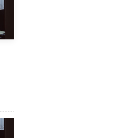
8 ИЮНЯ /
ЕГЭ И ОГЭ
Школа «СКОЛКА» и Госкорпорация
«Росатом» подписали соглашение о
сотрудничестве
8 ИЮНЯ /
ОБРАЗОВАТЕЛЬНАЯ ПОЛИТИКА
Депутаты призвали не отклонять
дипломы только из-за не пройденного
антиплагиата
5 ИЮНЯ /
ЧТО ПРОИСХОДИТ?
Минпросвещения просят добавить в
школьные учебники примеры женщин-
инженеров
5 ИЮНЯ /
УЧЕБНИКИ
Уличенный в списывании школьник
вернул себе призовое место на
олимпиаде через суд
5 ИЮНЯ /
ЧТО ПРОИСХОДИТ?
«Евгений Онегин» станет обязательным
для повторения в 10–11-х классах