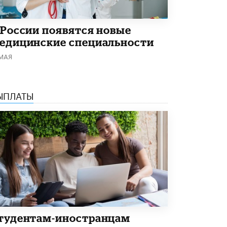
В Минобрнауки рассказали о новых
правилах приема в аспирантуру
1 ИЮНЯ /
КАЧЕСТВО ОБРАЗОВАНИЯ
 России появятся новые
едицинские специальности
 МАЯ
ЫПЛАТЫ
тудентам-иностранцам