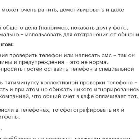
 может очень ранить, демотивировать и даже
 общего дела (например, показать другу фото,
рмально – использовать для отстранения от общени
нгом:
ия проверить телефон или написать смс – так он
ичины и предупреждения – это не норма.
опросить гостей оставить телефон в специальной
ь пятиминутку коллективной проверки телефона –
сть и при этом не обижать никого игнорированием
 компанией, что общий счет в кафе оплачивает тот,
висли в телефонах, то сфотографировать их и
ртфоны.
.
м фаббером и не позволить гаджетам разрушить