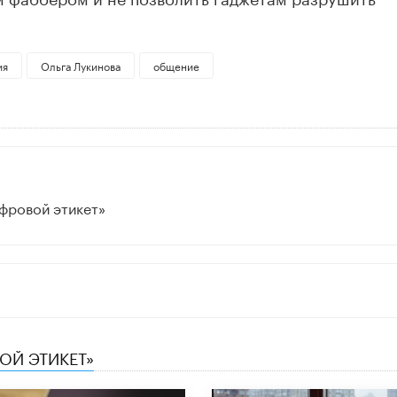
ия
Ольга Лукинова
общение
фровой этикет»
ОЙ ЭТИКЕТ»