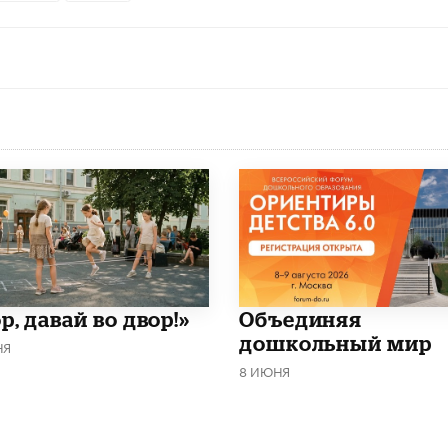
р, давай во двор!»
​Объединяя
дошкольный мир
НЯ
8 ИЮНЯ