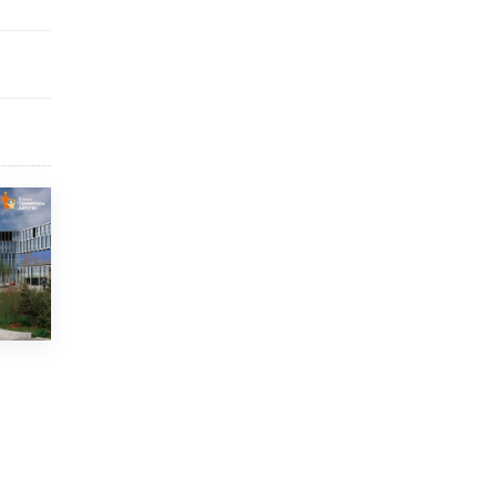
4 ИЮНЯ /
ШКОЛЬНИКИ
В Госдуме предложили ввести онлайн-
формат для апелляций ЕГЭ
3 ИЮНЯ /
ЕГЭ И ОГЭ
​Яндекс выпустил бесплатный курс по
защите от ИИ-мошенничества
2 ИЮНЯ /
BIG DATA
В России начнут применять новые
подходы к разрешению конфликтов в
школах
2 ИЮНЯ /
ПОДРОСТКИ
Академик РАН предупредил, что
ChatGPT отучит школьников думать
1 ИЮНЯ /
ШКОЛЬНИКИ
В Минобрнауки рассказали о новых
правилах приема в аспирантуру
1 ИЮНЯ /
КАЧЕСТВО ОБРАЗОВАНИЯ