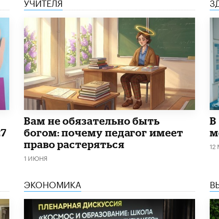
УЧИТЕЛЯ
З
​Вам не обязательно быть
В
27
богом: почему педагог имеет
м
право растеряться
12
1 ИЮНЯ
ЭКОНОМИКА
В