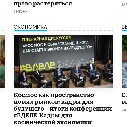
право растеряться
12
1 ИЮНЯ
ЭКОНОМИКА
В
Космос как пространство
С
новых рынков: кадры для
в
будущего – итоги конференции
24
#ВДЕЛЕ_Кадры для
космической экономики