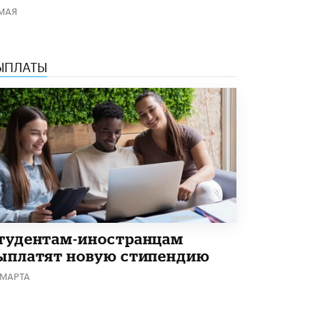
 МАЯ
Академик РАН предупредил, что
ChatGPT отучит школьников думать
1 ИЮНЯ /
ШКОЛЬНИКИ
ЫПЛАТЫ
тудентам-иностранцам
ыплатят новую стипендию
 МАРТА