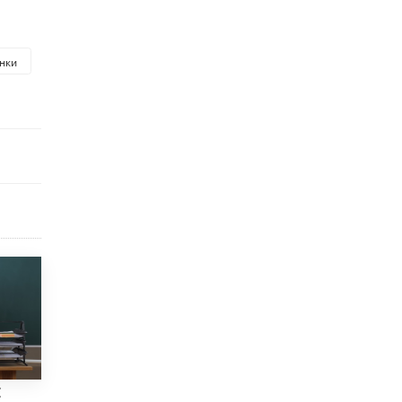
исторические объекты
11 ИЮНЯ /
ГОРОДСКОЕ ОБРАЗОВАНИЕ
нки
​Почти 50 новых объектов образования
открыли в этом учебном году в Москве
10 ИЮНЯ /
ГОРОДСКОЕ ОБРАЗОВАНИЕ
Госдума приняла закон о детских SIM-
картах
10 ИЮНЯ /
ДЕТИ
Глава СПЧ предложил вернуть в школы
устные переходные экзамены
9 ИЮНЯ /
КАЧЕСТВО ОБРАЗОВАНИЯ
​Объединяя дошкольный мир
8 ИЮНЯ /
АНОНС
«Сколково» и ГК «Просвещение»
анонсировали запуск акселератора
технологических решений для всех
уровней образования
ы
8 ИЮНЯ /
ЧТО ПРОИСХОДИТ?