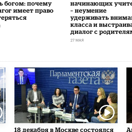
ь богом: почему
начинающих учит
агог имеет право
– неумение
теряться
удерживать внима
класса и выстраив
Я
диалог с родителя
27 МАЯ
18 декабря в Москве состоялся
А