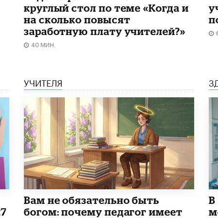
круглый стол по теме «Когда и
у
на сколько повысят
п
заработную плату учителей?»
40 МИН.
УЧИТЕЛЯ
З
​Вам не обязательно быть
В
27
богом: почему педагог имеет
м