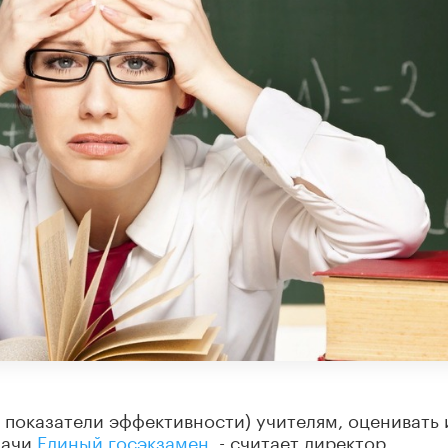
е показатели эффективности) учителям, оценивать 
дачи
Единый госэкзамен
, - считает директор