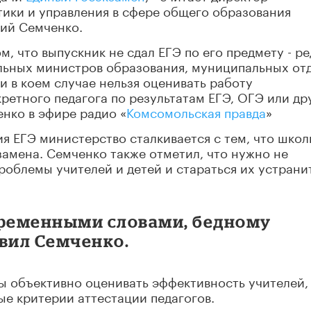
тики и управления в сфере общего образования
ий Семченко.
м, что выпускник не сдал ЕГЭ по его предмету - ред
ьных министров образования, муниципальных от
и в коем случае нельзя оценивать работу
ретного педагога по результатам ЕГЭ, ОГЭ или др
енко в эфире радио «
Комсомольская правда
»
ия ЕГЭ министерство сталкивается с тем, что шко
замена. Семченко также отметил, что нужно не
проблемы учителей и детей и стараться их устрани
временными словами, бедному
авил Семченко.
бы объективно оценивать эффективность учителей,
е критерии аттестации педагогов.