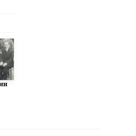
схемах мошенничества в период сдачи
ЕГЭ
19 ИЮНЯ /
ЕГЭ И ОГЭ
​Яндекс выпустил отчёт об устойчивом
развитии за 2025 год
17 ИЮНЯ /
АНАЛИТИКА
Московский выпускной на ВДНХ
соберет более 60 артистов
17 ИЮНЯ /
ГОРОДСКОЕ ОБРАЗОВАНИЕ
Названы лучшие российские вузы в
2026 году по версии RAEX
ин
16 ИЮНЯ /
АНАЛИТИКА
В России предложили ввести
обязательные уроки каллиграфии в
детских садах
11 ИЮНЯ /
ВОСПИТАНИЕ
​Как будущие реставраторы – студенты
столичного колледжа, помогают
восстанавливать культурные и