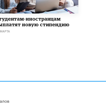
5 ИЮНЯ /
ЧТО ПРОИСХОДИТ?
«Евгений Онегин» станет обязательным
для повторения в 10–11-х классах
тудентам-иностранцам
4 ИЮНЯ /
КАЧЕСТВО ОБРАЗОВАНИЯ
ыплатят новую стипендию
В Общественной палате предложили
 МАРТА
шить школьную форму с учетом
национальных традиций регионов
4 ИЮНЯ /
ШКОЛЬНИКИ
В Госдуме предложили ввести онлайн-
формат для апелляций ЕГЭ
3 ИЮНЯ /
ЕГЭ И ОГЭ
​Яндекс выпустил бесплатный курс по
защите от ИИ-мошенничества
2 ИЮНЯ /
BIG DATA
В России начнут применять новые
подходы к разрешению конфликтов в
школах
алов
2 ИЮНЯ /
ПОДРОСТКИ