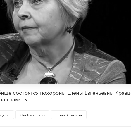
дбище состоятся похороны Елены Евгеньевны Кравц
ная память.
едагог
Лев Выготский
Елена Кравцова