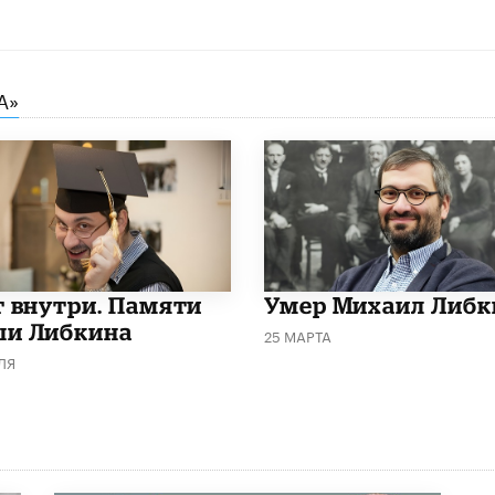
А»
т внутри. Памяти
​Умер Михаил Либк
и Либкина
25 МАРТА
ЛЯ