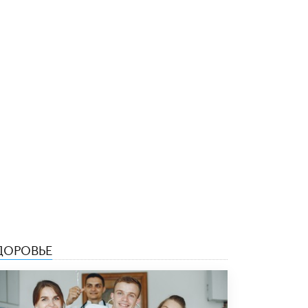
исторические объекты
11 ИЮНЯ /
ГОРОДСКОЕ ОБРАЗОВАНИЕ
​Почти 50 новых объектов образования
открыли в этом учебном году в Москве
10 ИЮНЯ /
ГОРОДСКОЕ ОБРАЗОВАНИЕ
Госдума приняла закон о детских SIM-
картах
10 ИЮНЯ /
ДЕТИ
Глава СПЧ предложил вернуть в школы
устные переходные экзамены
9 ИЮНЯ /
КАЧЕСТВО ОБРАЗОВАНИЯ
​Объединяя дошкольный мир
8 ИЮНЯ /
АНОНС
ДОРОВЬЕ
«Сколково» и ГК «Просвещение»
анонсировали запуск акселератора
технологических решений для всех
уровней образования
8 ИЮНЯ /
ЧТО ПРОИСХОДИТ?