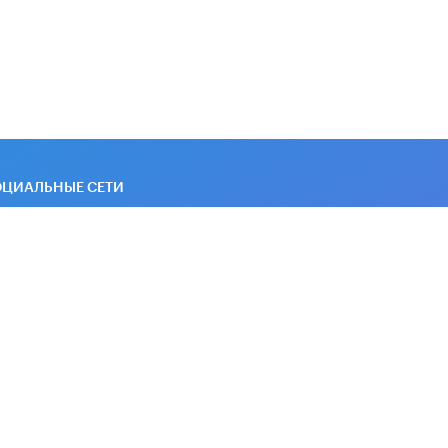
Академик РАН предупредил, что
ChatGPT отучит школьников думать
1 ИЮНЯ /
ШКОЛЬНИКИ
ОЦИАЛЬНЫЕ СЕТИ
новные и дополнительные материалы в наших
уппах