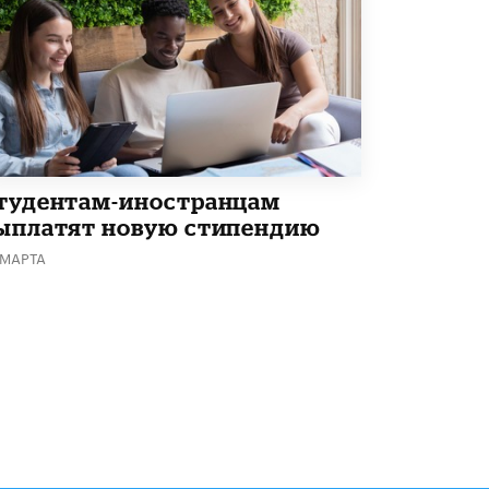
Академик РАН предупредил, что
ChatGPT отучит школьников думать
1 ИЮНЯ /
ШКОЛЬНИКИ
тудентам-иностранцам
ыплатят новую стипендию
 МАРТА