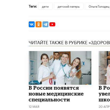
Теги:
дети
детский лагерь
Ольга Голодец
ЧИТАЙТЕ ТАКЖЕ В РУБРИКЕ «ЗДОРОВ
В России появятся
В Р
новые медицинские
уве
специальности
шко
12 МАЯ
20 АПР