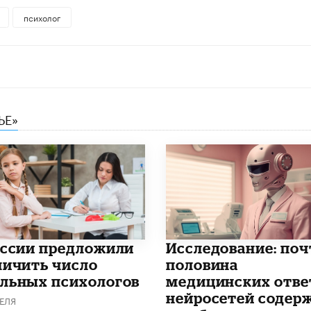
психолог
ЬЕ»
оссии предложили
Исследование: поч
личить число
половина
льных психологов
медицинских отве
нейросетей содер
ЕЛЯ