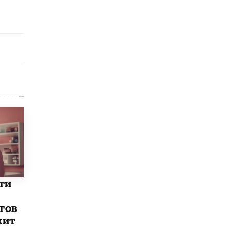
исторические объекты
11 ИЮНЯ /
ГОРОДСКОЕ ОБРАЗОВАНИЕ
​Почти 50 новых объектов образования
открыли в этом учебном году в Москве
10 ИЮНЯ /
ГОРОДСКОЕ ОБРАЗОВАНИЕ
Госдума приняла закон о детских SIM-
картах
10 ИЮНЯ /
ДЕТИ
Глава СПЧ предложил вернуть в школы
устные переходные экзамены
9 ИЮНЯ /
КАЧЕСТВО ОБРАЗОВАНИЯ
​Объединяя дошкольный мир
8 ИЮНЯ /
АНОНС
ти
«Сколково» и ГК «Просвещение»
анонсировали запуск акселератора
технологических решений для всех
тов
уровней образования
жит
8 ИЮНЯ /
ЧТО ПРОИСХОДИТ?