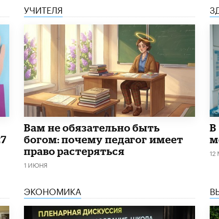
УЧИТЕЛЯ
З
​Вам не обязательно быть
В
27
богом: почему педагог имеет
м
право растеряться
12
1 ИЮНЯ
ЭКОНОМИКА
В