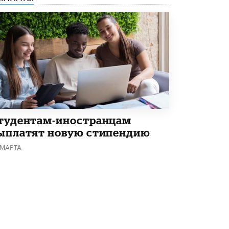
5 ИЮНЯ /
ЧТО ПРОИСХОДИТ?
«Евгений Онегин» станет обязательным
для повторения в 10–11-х классах
4 ИЮНЯ /
КАЧЕСТВО ОБРАЗОВАНИЯ
В Общественной палате предложили
шить школьную форму с учетом
национальных традиций регионов
4 ИЮНЯ /
ШКОЛЬНИКИ
В Госдуме предложили ввести онлайн-
тудентам-иностранцам
формат для апелляций ЕГЭ
3 ИЮНЯ /
ЕГЭ И ОГЭ
ыплатят новую стипендию
 МАРТА
​Яндекс выпустил бесплатный курс по
защите от ИИ-мошенничества
2 ИЮНЯ /
BIG DATA
В России начнут применять новые
подходы к разрешению конфликтов в
школах
2 ИЮНЯ /
ПОДРОСТКИ