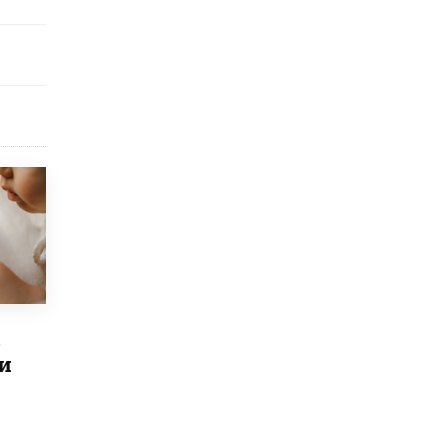
исторические объекты
11 ИЮНЯ /
ГОРОДСКОЕ ОБРАЗОВАНИЕ
​Почти 50 новых объектов образования
открыли в этом учебном году в Москве
10 ИЮНЯ /
ГОРОДСКОЕ ОБРАЗОВАНИЕ
Госдума приняла закон о детских SIM-
картах
10 ИЮНЯ /
ДЕТИ
Глава СПЧ предложил вернуть в школы
устные переходные экзамены
9 ИЮНЯ /
КАЧЕСТВО ОБРАЗОВАНИЯ
​Объединяя дошкольный мир
8 ИЮНЯ /
АНОНС
в
и
«Сколково» и ГК «Просвещение»
анонсировали запуск акселератора
технологических решений для всех
уровней образования
8 ИЮНЯ /
ЧТО ПРОИСХОДИТ?