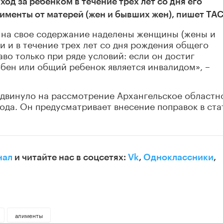
д за ребенком в течение трех лет со дня его
именты от матерей (жен и бывших жен), пишет ТАС
 на свое содержание наделены женщины (жены и
 и в течение трех лет со дня рождения общего
во только при ряде условий: если он достиг
бен или общий ребенок является инвалидом», –
ыдвинуло на рассмотрение Архангельское областн
года. Он предусматривает внесение поправок в ста
нал
и читайте нас в соцсетях:
Vk
,
Одноклассники
,
алименты