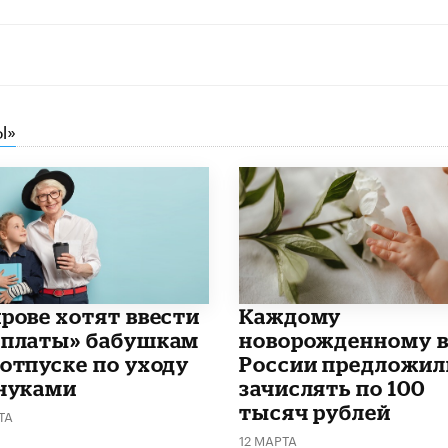
Ы»
ирове хотят ввести
Каждому
рплаты» бабушкам
новорожденному 
 отпуске по уходу
России предложил
внуками
зачислять по 100
тысяч рублей
ТА
12 МАРТА