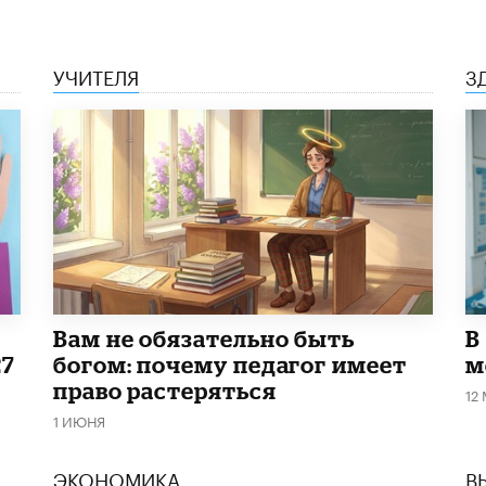
УЧИТЕЛЯ
З
​Вам не обязательно быть
В
27
богом: почему педагог имеет
м
право растеряться
12
1 ИЮНЯ
ЭКОНОМИКА
В