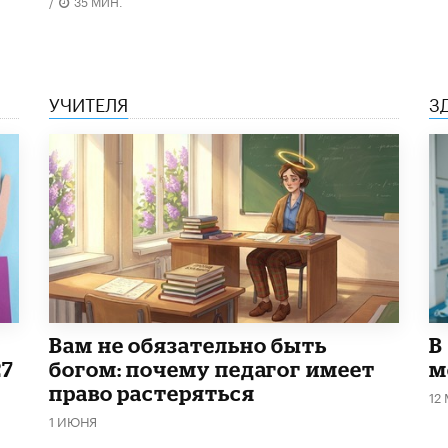
/
35 МИН.
УЧИТЕЛЯ
З
​Вам не обязательно быть
В
27
богом: почему педагог имеет
м
право растеряться
12
1 ИЮНЯ