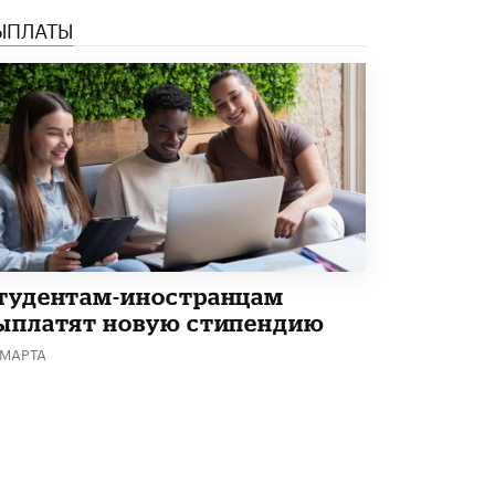
ЫПЛАТЫ
Академик РАН предупредил, что
ChatGPT отучит школьников думать
1 ИЮНЯ /
ШКОЛЬНИКИ
тудентам-иностранцам
ыплатят новую стипендию
 МАРТА