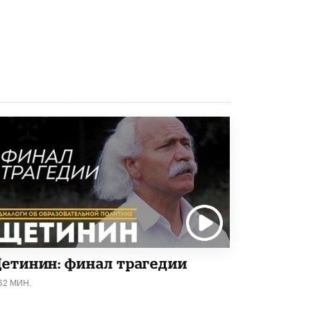
Рособрнадзор ответил на жалобы
школьников на ошибки в ЕГЭ по
русскому
8 ИЮНЯ /
ЕГЭ И ОГЭ
Школа «СКОЛКА» и Госкорпорация
«Росатом» подписали соглашение о
сотрудничестве
8 ИЮНЯ /
ОБРАЗОВАТЕЛЬНАЯ ПОЛИТИКА
Депутаты призвали не отклонять
дипломы только из-за не пройденного
антиплагиата
5 ИЮНЯ /
ЧТО ПРОИСХОДИТ?
Минпросвещения просят добавить в
школьные учебники примеры женщин-
инженеров
5 ИЮНЯ /
УЧЕБНИКИ
етинин: финал трагедии
Уличенный в списывании школьник
62 МИН.
вернул себе призовое место на
олимпиаде через суд