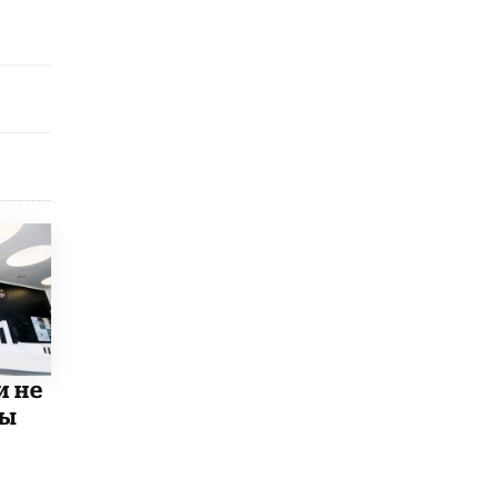
исторические объекты
11 ИЮНЯ /
ГОРОДСКОЕ ОБРАЗОВАНИЕ
​Почти 50 новых объектов образования
открыли в этом учебном году в Москве
10 ИЮНЯ /
ГОРОДСКОЕ ОБРАЗОВАНИЕ
Госдума приняла закон о детских SIM-
картах
10 ИЮНЯ /
ДЕТИ
Глава СПЧ предложил вернуть в школы
устные переходные экзамены
9 ИЮНЯ /
КАЧЕСТВО ОБРАЗОВАНИЯ
​Объединяя дошкольный мир
8 ИЮНЯ /
АНОНС
и не
мы
«Сколково» и ГК «Просвещение»
анонсировали запуск акселератора
технологических решений для всех
уровней образования
8 ИЮНЯ /
ЧТО ПРОИСХОДИТ?