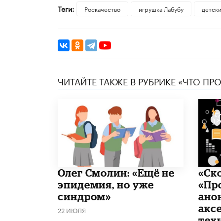
Теги:
Роскачество
игрушка Лабубу
детски
ЧИТАЙТЕ ТАКЖЕ В РУБРИКЕ «ЧТО ПР
​Олег Смолин: «Ещё не
«Ск
эпидемия, но уже
«Пр
синдром»
ано
акс
22 ИЮЛЯ
тех