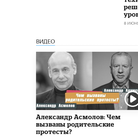
реш
уро
8 ИЮН
ВИДЕО
Александр Асмолов: Чем
вызваны родительские
протесты?