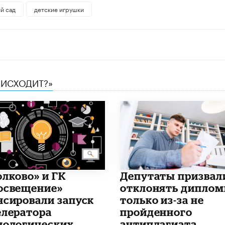
й сад
детские игрушки
ОИСХОДИТ?»
олково» и ГК
Депутаты призвал
освещение»
отклонять дипло
нсировали запуск
только из-за не
елератора
пройденного
нологических
антиплагиата