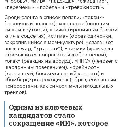
«перемены», «победа» и «тревожность».
Среди сленга в список попали: «токсик»
(токсичный человек), «слоняра» (синоним
силы и крутости), «сияй» (ироничный боевой
клич в соцсетях), «сигма» (образ одиночки,
закрепившийся в мем-культуре), «свага» (от
англ. swag, “крутость”), «пикми» (ярлык для
стремящихся понравиться любой ценой),
«окак» (реакция на абсурд), «НПС» (человек с
шаблонным поведением), «брейнрот»
(хаотичный, бессмысленный контент) и
«бомбардиро крокодило» (образ, созданный
нейросетями, как символ мультимодальных
трендов).
Одним из ключевых
кандидатов стало
сокращение «ИИ», которое