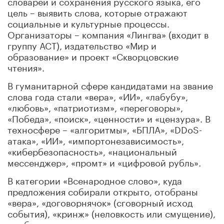
словарей и сохранения русского языка, его
цель – выявить слова, которые отражают
социальные и культурные процессы.
Организаторы – компания «Лингва» (входит в
группу АСТ), издательство «Мир и
образование» и проект «Скворцовские
чтения».
В гуманитарной сфере кандидатами на звание
слова года стали «вера», «ИИ», «лабубу»,
«любовь», «патриотизм», «переговоры»,
«Победа», «поиск», «ценности» и «цензура». В
техносфере – «алгоритмы», «БПЛА», «DDoS-
атака», «ИИ», «импортонезависимость»,
«кибербезопасность», «национальный
мессенджер», «промт» и «цифровой рубль».
В категории «Всенародное слово», куда
предложения собирали открыто, отобраны
«вера», «договорнячок» (сговорный исход
события), «кринж» (неловкость или смущение),
«любовь», «мир», «надежда», «ожидание»,