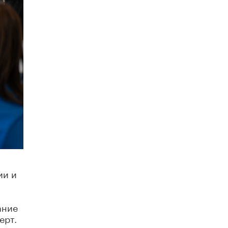
ии и
ание
ерт.