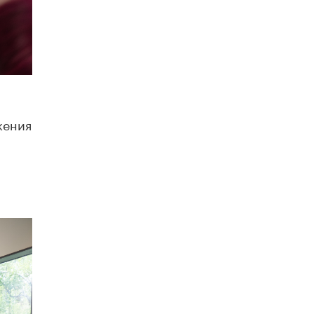
8 ИЮНЯ /
ЕГЭ И ОГЭ
Школа «СКОЛКА» и Госкорпорация
«Росатом» подписали соглашение о
сотрудничестве
8 ИЮНЯ /
ОБРАЗОВАТЕЛЬНАЯ ПОЛИТИКА
Депутаты призвали не отклонять
дипломы только из-за не пройденного
антиплагиата
жения
5 ИЮНЯ /
ЧТО ПРОИСХОДИТ?
Минпросвещения просят добавить в
школьные учебники примеры женщин-
инженеров
5 ИЮНЯ /
УЧЕБНИКИ
Уличенный в списывании школьник
вернул себе призовое место на
олимпиаде через суд
5 ИЮНЯ /
ЧТО ПРОИСХОДИТ?
«Евгений Онегин» станет обязательным
для повторения в 10–11-х классах