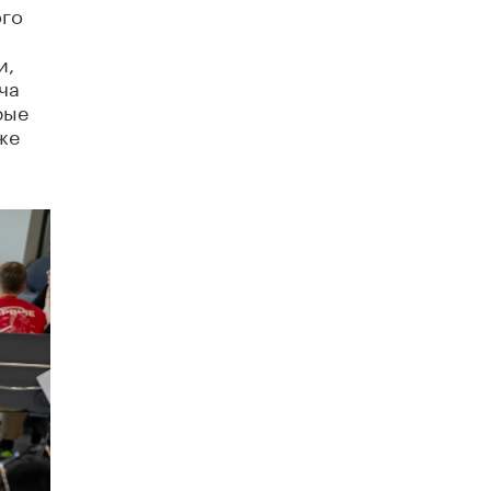
ого
В Минобрнауки рассказали о новых
правилах приема в аспирантуру
и,
1 ИЮНЯ /
КАЧЕСТВО ОБРАЗОВАНИЯ
ча
рые
же