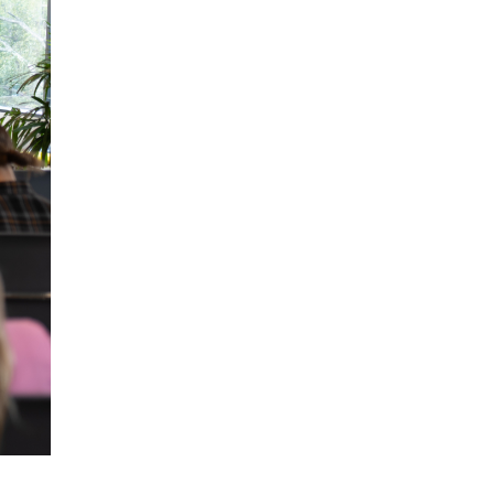
4 ИЮНЯ /
КАЧЕСТВО ОБРАЗОВАНИЯ
В Общественной палате предложили
шить школьную форму с учетом
национальных традиций регионов
4 ИЮНЯ /
ШКОЛЬНИКИ
В Госдуме предложили ввести онлайн-
формат для апелляций ЕГЭ
3 ИЮНЯ /
ЕГЭ И ОГЭ
​Яндекс выпустил бесплатный курс по
защите от ИИ-мошенничества
2 ИЮНЯ /
BIG DATA
В России начнут применять новые
подходы к разрешению конфликтов в
школах
2 ИЮНЯ /
ПОДРОСТКИ
Академик РАН предупредил, что
ChatGPT отучит школьников думать
1 ИЮНЯ /
ШКОЛЬНИКИ