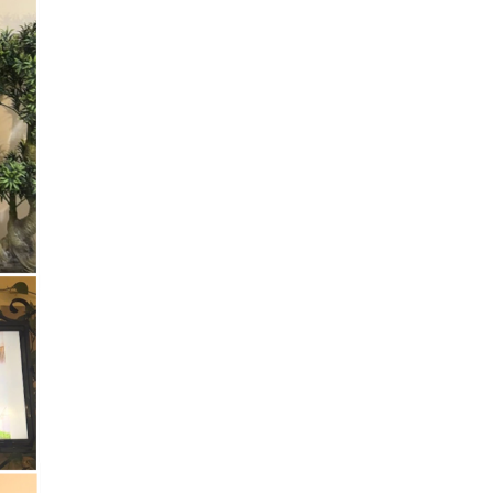
Академик РАН предупредил, что
ChatGPT отучит школьников думать
1 ИЮНЯ /
ШКОЛЬНИКИ