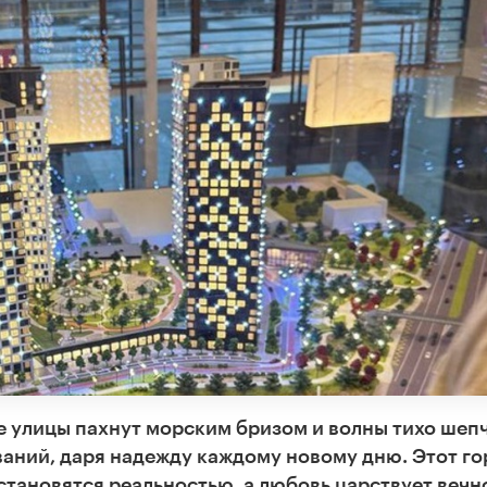
е улицы пахнут морским бризом и волны тихо шеп
ваний, даря надежду каждому новому дню. Этот го
становятся реальностью, а любовь царствует вечно