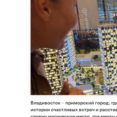
Владивосток – приморский город, гд
истории счастливых встреч и расста
словно магическое место, где мечты 