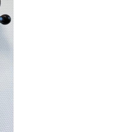
Рособрнадзор ответил на жалобы
школьников на ошибки в ЕГЭ по
русскому
8 ИЮНЯ /
ЕГЭ И ОГЭ
Школа «СКОЛКА» и Госкорпорация
«Росатом» подписали соглашение о
сотрудничестве
8 ИЮНЯ /
ОБРАЗОВАТЕЛЬНАЯ ПОЛИТИКА
Депутаты призвали не отклонять
дипломы только из-за не пройденного
антиплагиата
5 ИЮНЯ /
ЧТО ПРОИСХОДИТ?
Минпросвещения просят добавить в
школьные учебники примеры женщин-
инженеров
5 ИЮНЯ /
УЧЕБНИКИ
Уличенный в списывании школьник
вернул себе призовое место на
олимпиаде через суд