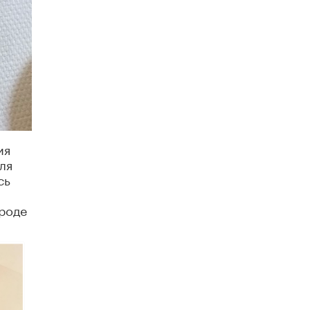
5 ИЮНЯ /
ЧТО ПРОИСХОДИТ?
«Евгений Онегин» станет обязательным
для повторения в 10–11-х классах
4 ИЮНЯ /
КАЧЕСТВО ОБРАЗОВАНИЯ
В Общественной палате предложили
шить школьную форму с учетом
национальных традиций регионов
4 ИЮНЯ /
ШКОЛЬНИКИ
ия
В Госдуме предложили ввести онлайн-
ля
формат для апелляций ЕГЭ
сь
3 ИЮНЯ /
ЕГЭ И ОГЭ
​Яндекс выпустил бесплатный курс по
ороде
защите от ИИ-мошенничества
2 ИЮНЯ /
BIG DATA
В России начнут применять новые
подходы к разрешению конфликтов в
школах
2 ИЮНЯ /
ПОДРОСТКИ