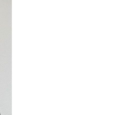
исторические объекты
11 ИЮНЯ /
ГОРОДСКОЕ ОБРАЗОВАНИЕ
​Почти 50 новых объектов образования
открыли в этом учебном году в Москве
10 ИЮНЯ /
ГОРОДСКОЕ ОБРАЗОВАНИЕ
Госдума приняла закон о детских SIM-
картах
10 ИЮНЯ /
ДЕТИ
Глава СПЧ предложил вернуть в школы
устные переходные экзамены
9 ИЮНЯ /
КАЧЕСТВО ОБРАЗОВАНИЯ
​Объединяя дошкольный мир
8 ИЮНЯ /
АНОНС
«Сколково» и ГК «Просвещение»
анонсировали запуск акселератора
технологических решений для всех
уровней образования
8 ИЮНЯ /
ЧТО ПРОИСХОДИТ?