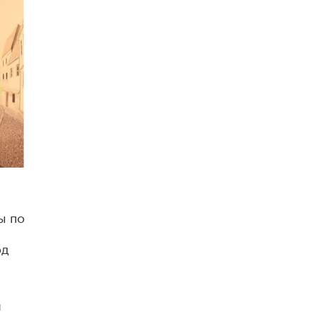
ы по
од
и