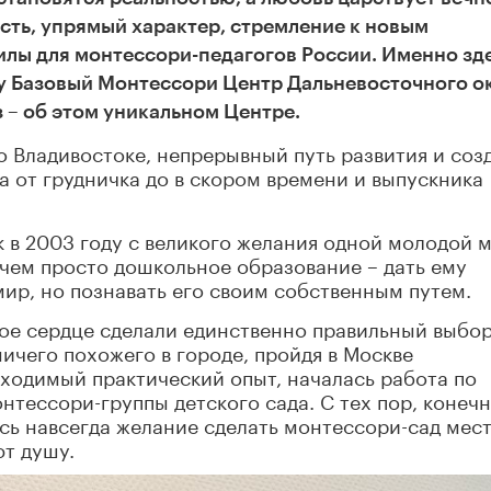
сть, упрямый характер, стремление к новым
илы для монтессори-педагогов России. Именно зд
му Базовый Монтессори Центр Дальневосточного о
 – об этом уникальном Центре.
во Владивостоке, непрерывный путь развития и соз
а от грудничка до в скором времени и выпускника
 в 2003 году с великого желания одной молодой 
 чем просто дошкольное образование – дать ему
ир, но познавать его своим собственным путем.
ое сердце сделали единственно правильный выбор
чего похожего в городе, пройдя в Москве
ходимый практический опыт, началась работа по
нтессори-группы детского сада. С тех пор, конечн
сь навсегда желание сделать монтессори-сад мес
ют душу.