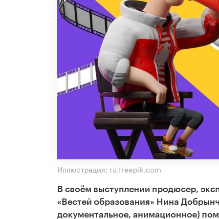
Иллюстрация: ru.freepik.com
В своём выступлении продюсер, экс
«Вестей образования» Нина Добрынче
документальное, анимационное) помо