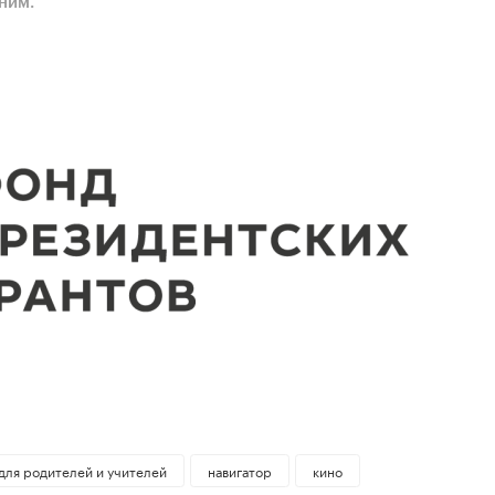
ним.
для родителей и учителей
навигатор
кино