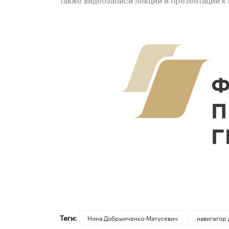
также видеозаписи лекций и презентации к 
Теги:
Нина Добрынченко-Матусевич
навигатор 