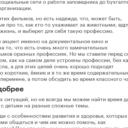
оциальные сети о работе заповедника до бухгалт
организации.
этих фильмов, но есть надежда, что, может быть,
м про то, как кто-то ухаживает за животными, вдр
 жизнь, и выберет для себя такую профессию.
 акцент именно на документальное кино и
а то, что есть очень много замечательных
ьмов оразных профессиях. Но мы ставили перед 
ом, как на самом деле устроены профессии, без ка
ла, а для этих целей очень хорошо подходят
 короткие, ёмкие и в то же время содержательные
перемене, а потом обсудить во время классного ч
 добрее
 ситуаций, но не всегда мы можем найти время д
 с детьми на разные сложные темы.
ди с особенностями развития и здоровья, которых
ними общаться и чем им можно помочь, как
стве? Про это есть очень много видеоконтента: от