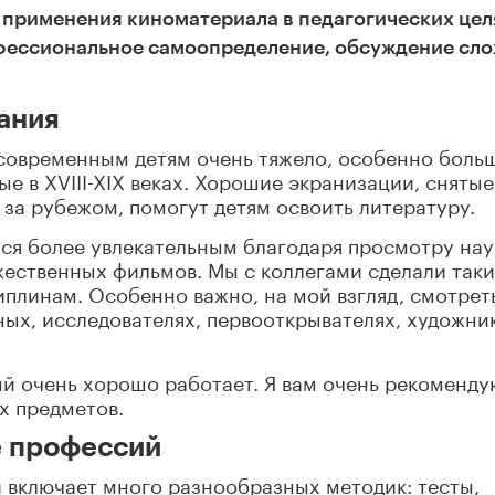
 применения киноматериала в педагогических цел
фессиональное самоопределение, обсуждение сл
ания
 современным детям очень тяжело, особенно боль
ные в
XVIII
-
XIX
веках. Хорошие экранизации, снятые
 за рубежом, помогут детям освоить литературу.
ся более увлекательным благодаря просмотру нау
жественных фильмов. Мы с коллегами сделали так
плинам. Особенно важно, на мой взгляд, смотрет
ных, исследователях, первооткрывателях, художни
ый очень хорошо работает. Я вам очень рекоменду
х предметов.
е профессий
включает много разнообразных методик: тесты,