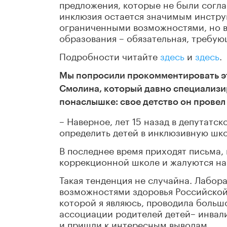
предложения, которые не были согл
инклюзия остается значимым инстру
ограниченными возможностями, но в
образования – обязательная, требую
Подробности читайте
здесь
и
здесь
.
Мы попросили прокомментировать эт
Смолина, который давно специализир
понаслышке: свое детство он провел
– Наверное, лет 15 назад в депутатс
определить детей в инклюзивную шко
В последнее время приходят письма,
коррекционной школе и жалуются на
Такая тенденция не случайна. Лабор
возможностями здоровья Российской
которой я являюсь, проводила боль
ассоциации родителей детей– инвал
и пришли к интересным выводам.