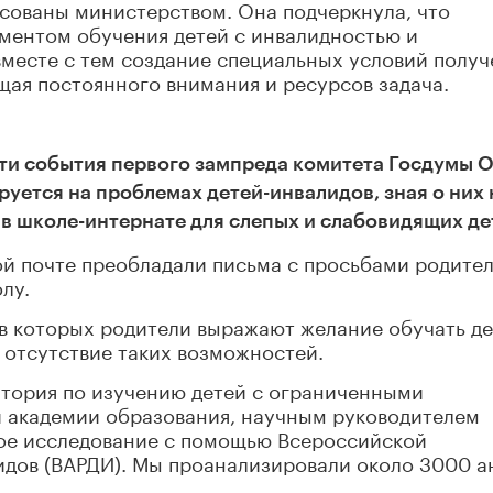
асованы министерством. Она подчеркнула, что
ментом обучения детей с инвалидностью и
месте с тем создание специальных условий получ
щая постоянного внимания и ресурсов задача.
и события первого зампреда комитета Госдумы О
уется на проблемах детей-инвалидов, зная о них 
 в школе-интернате для слепых и слабовидящих де
кой почте преобладали письма с просьбами родите
лу.
 в которых родители выражают желание обучать де
 отсутствие таких возможностей.
атория по изучению детей с ограниченными
 академии образования, научным руководителем
шое исследование с помощью Всероссийской
идов (ВАРДИ). Мы проанализировали около 3000 а