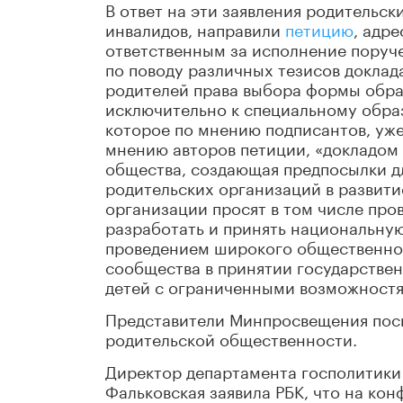
В ответ на эти заявления родительс
инвалидов, направили
петицию
, адр
ответственным за исполнение поруч
по поводу различных тезисов доклад
родителей права выбора формы обра
исключительно к специальному обра
которое по мнению подписантов, уже
мнению авторов петиции, «докладом 
общества, создающая предпосылки д
родительских организаций в развити
организации просят в том числе про
разработать и принять национальну
проведением широкого общественног
сообщества в принятии государстве
детей с ограниченными возможностя
Представители Минпросвещения посп
родительской общественности.
Директор департамента госполитики
Фальковская заявила РБК, что на к