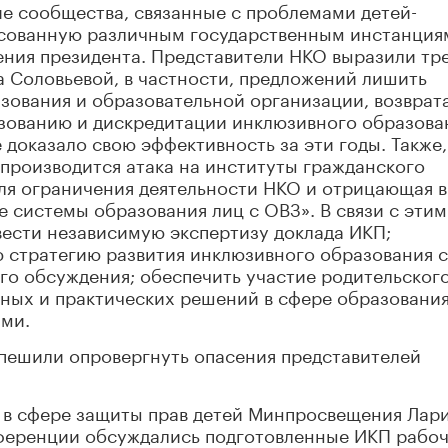
кие сообщества, связанные с проблемами детей-
есованную различным государственным инстанция
ения президента. Представители НКО выразили тр
а Соловьевой, в частности, предложений лишить
зования и образовательной организации, возврат
зованию и дискредитации инклюзивного образова
 доказало свою эффективность за эти годы. Также,
производится атака на институты гражданского
ля ограничения деятельности НКО и отрицающая в
е системы образования лиц с ОВЗ». В связи с этим
вести независимую экспертизу доклада ИКП;
ю стратегию развития инклюзивного образования с
о обсуждения; обеспечить участие родительског
нных и практических решений в сфере образовани
ми.
ешили опровергнуть опасения представителей
 в сфере защиты прав детей Минпросвещения Лар
онференции обсуждались подготовленные ИКП рабо