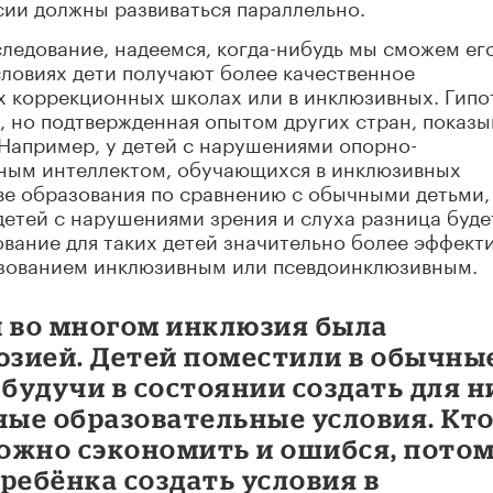
сии должны развиваться параллельно.
ледование, надеемся, когда-нибудь мы сможем ег
условиях дети получают более качественное
х коррекционных школах или в инклюзивных. Гипо
, но подтвержденная опытом других стран, показы
. Например, у детей с нарушениями опорно-
анным интеллектом, обучающихся в инклюзивных
ве образования по сравнению с обычными детьми,
детей с нарушениями зрения и слуха разница буде
вание для таких детей значительно более эффект
азованием инклюзивным или псевдоинклюзивным.
ии во многом инклюзия была
зией. Детей поместили в обычны
 будучи в состоянии создать для н
ые образовательные условия. Кто
можно сэкономить и ошибся, пото
 ребёнка создать условия в