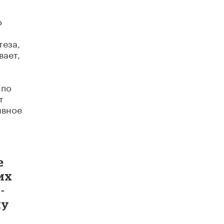
Академик РАН предупредил, что
ChatGPT отучит школьников думать
о
1 ИЮНЯ /
ШКОЛЬНИКИ
теза,
вает,
 по
т
ивное
е
их
-
му