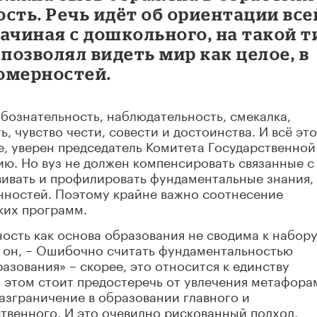
сть. Речь идёт об ориентации все
ачиная с дошкольного, на такой т
озволял видеть мир как целое, в
номерностей.
бознательность, наблюдательность, смекалка,
, чувство чести, совести и достоинства. И всё это
е, уверен председатель Комитета Государственной
ю. Но вуз не должен компенсировать связанные с
вивать и профилировать фундаментальные знания,
нностей. Поэтому крайне важно соотнесение
ких программ.
ость как основа образования не сводима к набор
л он, – Ошибочно считать фундаментальностью
азования» – скорее, это относится к единству
 этом стоит предостеречь от увлечения метафора
разграничение в образовании главного и
твенного. И это очевидно рискованный подход.