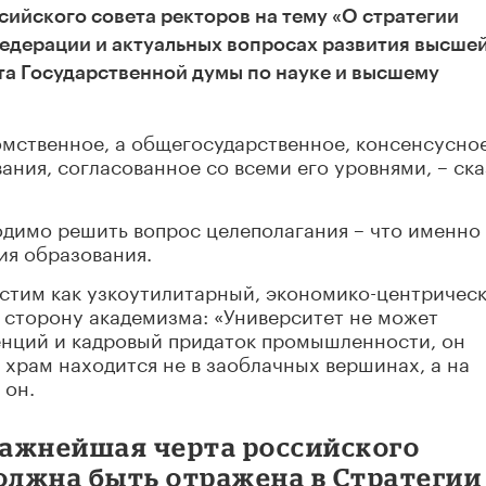
сийского совета ректоров на тему «О стратегии
едерации и актуальных вопросах развития высше
та Государственной думы по науке и высшему
омственное, а общегосударственное, консенсусно
ания, согласованное со всеми его уровнями, – ска
одимо решить вопрос целеполагания – что именно
ия образования.
устим как узкоутилитарный, экономико-центричес
в сторону академизма: «Университет не может
енций и кадровый придаток промышленности, он
 храм находится не в заоблачных вершинах, а на
 он
.
ажнейшая черта российского
олжна быть отражена в Стратегии 