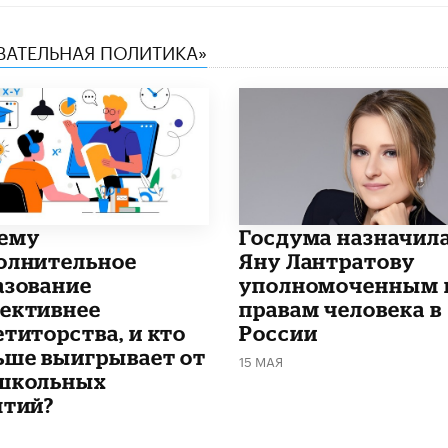
ОВАТЕЛЬНАЯ ПОЛИТИКА»
чему
Госдума назначил
олнительное
Яну Лантратову
азование
уполномоченным 
ективнее
правам человека в
етиторства, и кто
России
ьше выигрывает от
15 МАЯ
школьных
ятий?