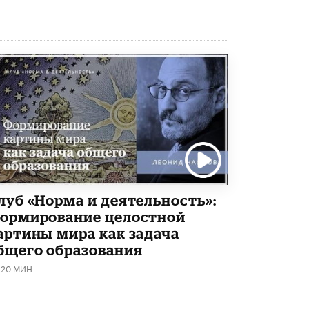
луб «Норма и деятельность»:
ормирование целостной
артины мира как задача
бщего образования
120 МИН.