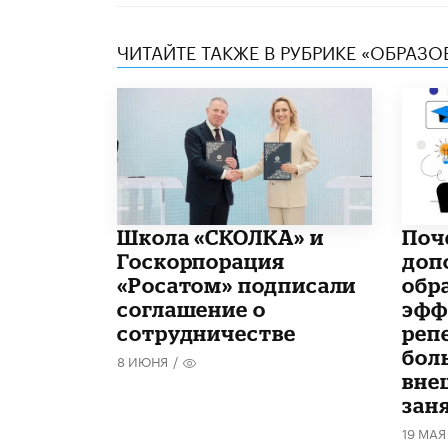
ЧИТАЙТЕ ТАКЖЕ В РУБРИКЕ «ОБРАЗ
Школа «СКОЛКА» и
​По
Госкорпорация
доп
«Росатом» подписали
обр
соглашение о
эфф
сотрудничестве
реп
бол
8 ИЮНЯ
/
вне
зан
19 МАЯ