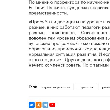
По мнению проректора по научно-ин
Евгения Палкина,
вуз должен развиват
преемственности.
«Просчёты и дефициты на уровне шко
разные, в них работают педагоги раз
разные, –
пояснил он, –
Совершенно о
доволен тем уровнем образования вып
вузовских программах тоже немало 
образования происходит компенсация
нормальная ситуация развития. И
есл
этого не деться. Другое дело, когда
нечего компенсировать. Но с такими
Теги:
стратегия развития
стратегия
разв