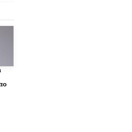
Академик РАН предупредил, что
ChatGPT отучит школьников думать
1 ИЮНЯ /
ШКОЛЬНИКИ
а
по