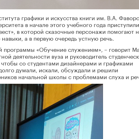
титута графики и искусства книги им. В.А. Фавор
рситета в начале этого учебного года приступили
вест», в которой сказочные персонажи помогают 
 навыки, а в первую очередь устную речь.
ой программы «Обучение служением», – говорит М
тной деятельности вуза и руководитель студенчес
м, чтобы со студентами дизайнерами и графиками
 долго думали, искали, обсуждали и решили
еников начальной школы с проблемами слуха и ре