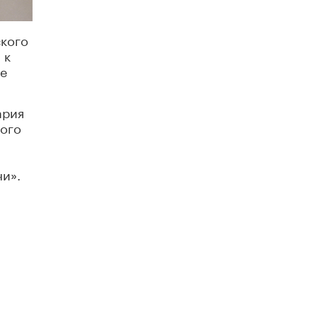
Рособрнадзор ответил на жалобы
школьников на ошибки в ЕГЭ по
ского
русскому
 к
8 ИЮНЯ /
ЕГЭ И ОГЭ
не
Школа «СКОЛКА» и Госкорпорация
«Росатом» подписали соглашение о
ария
сотрудничестве
8 ИЮНЯ /
ОБРАЗОВАТЕЛЬНАЯ ПОЛИТИКА
кого
Депутаты призвали не отклонять
дипломы только из-за не пройденного
чи».
антиплагиата
5 ИЮНЯ /
ЧТО ПРОИСХОДИТ?
Минпросвещения просят добавить в
школьные учебники примеры женщин-
инженеров
5 ИЮНЯ /
УЧЕБНИКИ
Уличенный в списывании школьник
вернул себе призовое место на
олимпиаде через суд