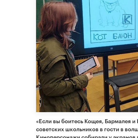
«Если вы боитесь Кощея, Бармалея и
советских школьников в гости в вол
Киноперсонажи собирали у экранов 