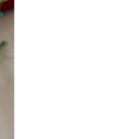
исторические объекты
11 ИЮНЯ /
ГОРОДСКОЕ ОБРАЗОВАНИЕ
​Почти 50 новых объектов образования
открыли в этом учебном году в Москве
10 ИЮНЯ /
ГОРОДСКОЕ ОБРАЗОВАНИЕ
Госдума приняла закон о детских SIM-
картах
10 ИЮНЯ /
ДЕТИ
Глава СПЧ предложил вернуть в школы
устные переходные экзамены
9 ИЮНЯ /
КАЧЕСТВО ОБРАЗОВАНИЯ
​Объединяя дошкольный мир
8 ИЮНЯ /
АНОНС
«Сколково» и ГК «Просвещение»
анонсировали запуск акселератора
технологических решений для всех
уровней образования
8 ИЮНЯ /
ЧТО ПРОИСХОДИТ?