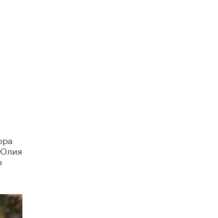
Академик РАН предупредил, что
ChatGPT отучит школьников думать
1 ИЮНЯ /
ШКОЛЬНИКИ
ора
 Юлия
е