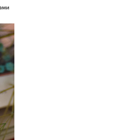
схемах мошенничества в период сдачи
ЕГЭ
рами
19 ИЮНЯ /
ЕГЭ И ОГЭ
​Яндекс выпустил отчёт об устойчивом
развитии за 2025 год
17 ИЮНЯ /
АНАЛИТИКА
Московский выпускной на ВДНХ
соберет более 60 артистов
17 ИЮНЯ /
ГОРОДСКОЕ ОБРАЗОВАНИЕ
Названы лучшие российские вузы в
2026 году по версии RAEX
16 ИЮНЯ /
АНАЛИТИКА
В России предложили ввести
обязательные уроки каллиграфии в
детских садах
11 ИЮНЯ /
ВОСПИТАНИЕ
​Как будущие реставраторы – студенты
столичного колледжа, помогают
восстанавливать культурные и