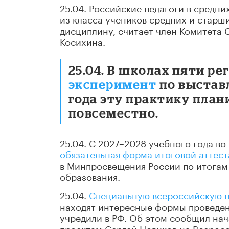
25.04. Российские педагоги в средн
из класса учеников средних и старш
дисциплину, считает член Комитета 
Косихина.
25.04. В школах пяти ре
эксперимент
по выставл
года эту практику пла
повсеместно.
25.04. С 2027–2028 учебного года во
обязательная форма итоговой аттес
в Минпросвещения России по итога
образования.
25.04.
Специальную всероссийскую п
находят интересные формы проведе
учредили в РФ. Об этом сообщил на
проектам Сергей Новиков на Всерос