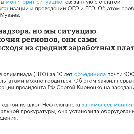
оны
мониторит ситуацию
, связанную с оплатой
рганизации и проведении ОГЭ и ЕГЭ. Об этом соо
Музаев.
надзора, но мы ситуацию
очия регионов, они сами
сходя из средних заработных пла
я олимпиада (НТО) за 10 лет
объединила
почти 900
ультатами можно гордиться. Об этом заявил первы
рации президента РФ Сергей Кириенко на заседан
ра одной из школ Нефтеюганска
занималась майни
альной прокуратуры, она установила оборудовани
дения.