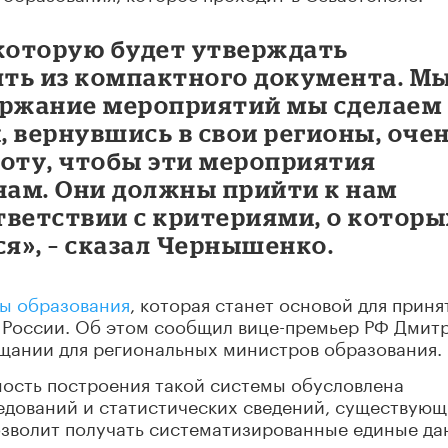
 которую будет утверждать
ять из компактного документа. М
ержание мероприятий мы сделаем 
 вернувшись в свои регионы, оче
боту, чтобы эти мероприятия
нам. Они должны прийти к нам
тветствии с критериями, о которы
я», – сказал Чернышенко.
ры образования
, которая станет основой для приня
в России. Об этом сообщил вице-премьер РФ Дмит
щании для региональных министров образования.
ость построения такой системы обусловлена
едований и статистических сведений, существующ
озволит получать систематизированные единые да