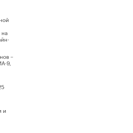
Академик РАН предупредил, что
ChatGPT отучит школьников думать
1 ИЮНЯ /
ШКОЛЬНИКИ
нной
 на
айн-
нов –
А-9,
25
и и