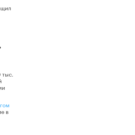
бщил
т
 тыс.
й
ии
нгом
е в