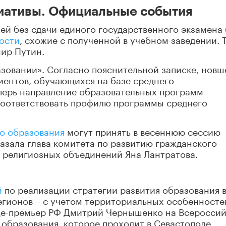
циативы. Официальные события
жей без сдачи единого государственного экзамена 
ности
, схожие с полученной в учебном заведении. 
мир Путин.
зовании». Согласно пояснительной записке, новш
иентов, обучающихся на базе среднего
перь направление образовательных программ
 соответствовать профилю программы среднего
го образования
могут принять в весеннюю сессию
азала глава комитета по развитию гражданского
 религиозных объединений Яна Лантратова.
й
по реализации стратегии развития образования 
егионов – с учетом территориальных особенносте
це-премьер РФ Дмитрий Чернышенко на Всеросси
образования, которое проходит в Севастополе.