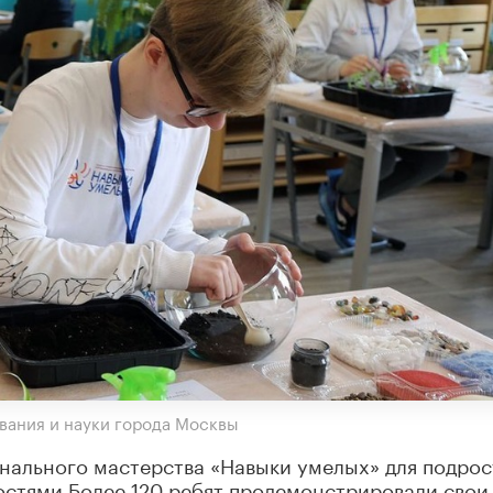
вания и науки города Москвы
нального мастерства «Навыки умелых» для подрос
стями.Более 120 ребят продемонстрировали свои