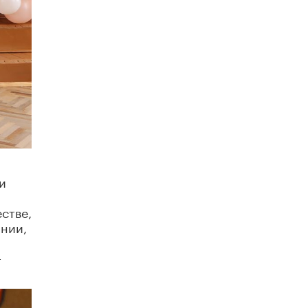
исторические объекты
11 ИЮНЯ /
ГОРОДСКОЕ ОБРАЗОВАНИЕ
​Почти 50 новых объектов образования
открыли в этом учебном году в Москве
10 ИЮНЯ /
ГОРОДСКОЕ ОБРАЗОВАНИЕ
Госдума приняла закон о детских SIM-
картах
10 ИЮНЯ /
ДЕТИ
Глава СПЧ предложил вернуть в школы
устные переходные экзамены
и
9 ИЮНЯ /
КАЧЕСТВО ОБРАЗОВАНИЯ
стве,
​Объединяя дошкольный мир
ании,
8 ИЮНЯ /
АНОНС
-
«Сколково» и ГК «Просвещение»
анонсировали запуск акселератора
технологических решений для всех
уровней образования
8 ИЮНЯ /
ЧТО ПРОИСХОДИТ?