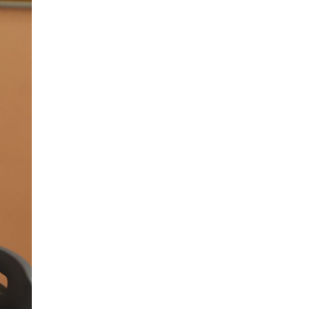
Рособрнадзор ответил на жалобы
школьников на ошибки в ЕГЭ по
русскому
8 ИЮНЯ /
ЕГЭ И ОГЭ
Школа «СКОЛКА» и Госкорпорация
«Росатом» подписали соглашение о
сотрудничестве
8 ИЮНЯ /
ОБРАЗОВАТЕЛЬНАЯ ПОЛИТИКА
Депутаты призвали не отклонять
дипломы только из-за не пройденного
антиплагиата
5 ИЮНЯ /
ЧТО ПРОИСХОДИТ?
Минпросвещения просят добавить в
школьные учебники примеры женщин-
инженеров
5 ИЮНЯ /
УЧЕБНИКИ
Уличенный в списывании школьник
вернул себе призовое место на
олимпиаде через суд