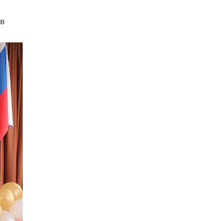
схемах мошенничества в период сдачи
ЕГЭ
в
19 ИЮНЯ /
ЕГЭ И ОГЭ
​Яндекс выпустил отчёт об устойчивом
развитии за 2025 год
17 ИЮНЯ /
АНАЛИТИКА
Московский выпускной на ВДНХ
соберет более 60 артистов
17 ИЮНЯ /
ГОРОДСКОЕ ОБРАЗОВАНИЕ
Названы лучшие российские вузы в
2026 году по версии RAEX
16 ИЮНЯ /
АНАЛИТИКА
В России предложили ввести
обязательные уроки каллиграфии в
детских садах
11 ИЮНЯ /
ВОСПИТАНИЕ
​Как будущие реставраторы – студенты
столичного колледжа, помогают
восстанавливать культурные и