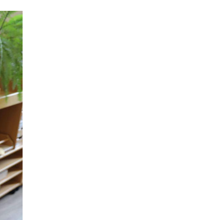
Академик РАН предупредил, что
ChatGPT отучит школьников думать
1 ИЮНЯ /
ШКОЛЬНИКИ