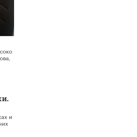
5 ИЮНЯ /
ЧТО ПРОИСХОДИТ?
«Евгений Онегин» станет обязательным
для повторения в 10–11-х классах
4 ИЮНЯ /
КАЧЕСТВО ОБРАЗОВАНИЯ
В Общественной палате предложили
шить школьную форму с учетом
национальных традиций регионов
ысоко
4 ИЮНЯ /
ШКОЛЬНИКИ
ова,
В Госдуме предложили ввести онлайн-
формат для апелляций ЕГЭ
3 ИЮНЯ /
ЕГЭ И ОГЭ
​Яндекс выпустил бесплатный курс по
защите от ИИ-мошенничества
ки.
2 ИЮНЯ /
BIG DATA
жах и
В России начнут применять новые
подходы к разрешению конфликтов в
них
школах
2 ИЮНЯ /
ПОДРОСТКИ