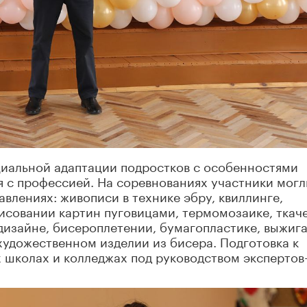
циальной адаптации подростков с особенностями
я с профессией. На соревнованиях участники могл
авлениях: живописи в технике эбру, квиллинге,
исовании картин пуговицами, термомозаике, ткаче
дизайне, бисероплетении, бумагопластике, выжиг
удожественном изделии из бисера. Подготовка к
 школах и колледжах под руководством экспертов