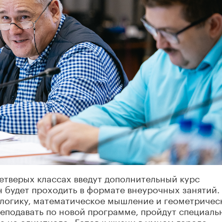
четверых классах введут дополнительный курс
 будет проходить в формате внеурочных занятий.
 логику, математическое мышление и геометричес
реподавать по новой программе, пройдут специал
да на олимпиаде «Готов к жизни в умном городе»