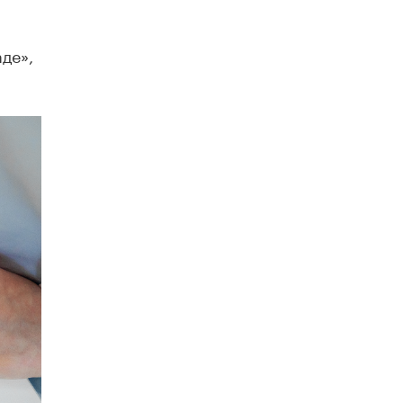
Академик РАН предупредил, что
ChatGPT отучит школьников думать
де»,
1 ИЮНЯ /
ШКОЛЬНИКИ