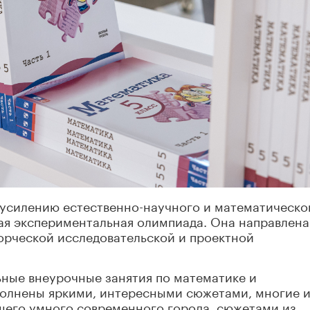
 усилению естественно-научного и математическо
ая экспериментальная олимпиада. Она направлена
орческой исследовательской и проектной
ьные внеурочные занятия по математике и
полнены яркими, интересными сюжетами, многие 
шего умного современного города, сюжетами из