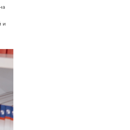
на
Рособрнадзор ответил на жалобы
школьников на ошибки в ЕГЭ по
русскому
й и
8 ИЮНЯ /
ЕГЭ И ОГЭ
х
Школа «СКОЛКА» и Госкорпорация
«Росатом» подписали соглашение о
сотрудничестве
8 ИЮНЯ /
ОБРАЗОВАТЕЛЬНАЯ ПОЛИТИКА
Депутаты призвали не отклонять
дипломы только из-за не пройденного
антиплагиата
5 ИЮНЯ /
ЧТО ПРОИСХОДИТ?
Минпросвещения просят добавить в
школьные учебники примеры женщин-
инженеров
5 ИЮНЯ /
УЧЕБНИКИ
Уличенный в списывании школьник
вернул себе призовое место на
олимпиаде через суд