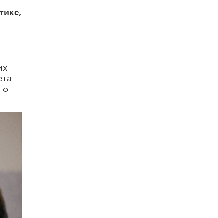
схемах мошенничества в период сдачи
ЕГЭ
тике,
19 ИЮНЯ /
ЕГЭ И ОГЭ
​Яндекс выпустил отчёт об устойчивом
развитии за 2025 год
17 ИЮНЯ /
АНАЛИТИКА
их
ета
Московский выпускной на ВДНХ
го
соберет более 60 артистов
17 ИЮНЯ /
ГОРОДСКОЕ ОБРАЗОВАНИЕ
Названы лучшие российские вузы в
2026 году по версии RAEX
16 ИЮНЯ /
АНАЛИТИКА
В России предложили ввести
обязательные уроки каллиграфии в
детских садах
11 ИЮНЯ /
ВОСПИТАНИЕ
​Как будущие реставраторы – студенты
столичного колледжа, помогают
восстанавливать культурные и