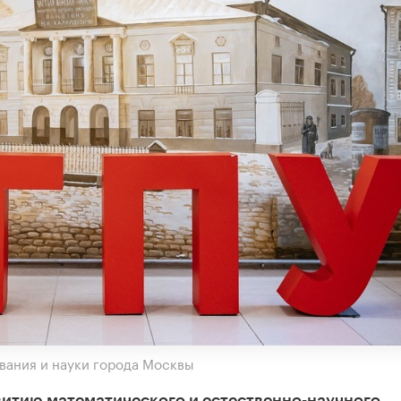
вания и науки города Москвы
витию математического и естественно-научного