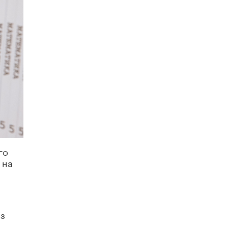
5 ИЮНЯ /
ЧТО ПРОИСХОДИТ?
«Евгений Онегин» станет обязательным
для повторения в 10–11-х классах
4 ИЮНЯ /
КАЧЕСТВО ОБРАЗОВАНИЯ
В Общественной палате предложили
шить школьную форму с учетом
национальных традиций регионов
4 ИЮНЯ /
ШКОЛЬНИКИ
В Госдуме предложили ввести онлайн-
формат для апелляций ЕГЭ
3 ИЮНЯ /
ЕГЭ И ОГЭ
го
​Яндекс выпустил бесплатный курс по
защите от ИИ-мошенничества
 на
2 ИЮНЯ /
BIG DATA
В России начнут применять новые
подходы к разрешению конфликтов в
школах
из
2 ИЮНЯ /
ПОДРОСТКИ