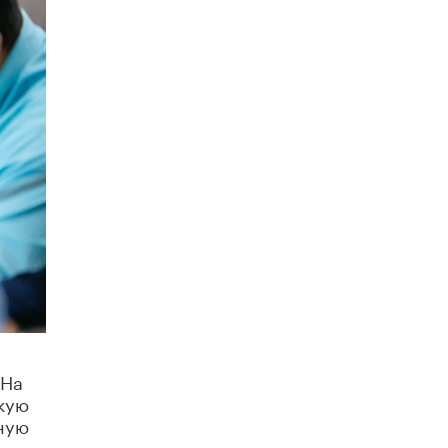
исторические объекты
11 ИЮНЯ /
ГОРОДСКОЕ ОБРАЗОВАНИЕ
​Почти 50 новых объектов образования
открыли в этом учебном году в Москве
10 ИЮНЯ /
ГОРОДСКОЕ ОБРАЗОВАНИЕ
Госдума приняла закон о детских SIM-
картах
10 ИЮНЯ /
ДЕТИ
Глава СПЧ предложил вернуть в школы
устные переходные экзамены
9 ИЮНЯ /
КАЧЕСТВО ОБРАЗОВАНИЯ
​Объединяя дошкольный мир
8 ИЮНЯ /
АНОНС
«Сколково» и ГК «Просвещение»
 На
анонсировали запуск акселератора
кую
технологических решений для всех
уровней образования
ьную
8 ИЮНЯ /
ЧТО ПРОИСХОДИТ?