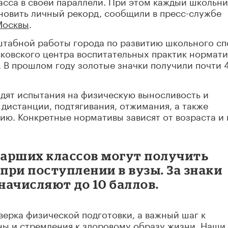
ласса в своей параллели. При этом каждый школьни
новить личный рекорд, сообщили в пресс-службе
осквы
.
штабной работы города по развитию школьного сп
сковского центра воспитательных практик нормат
. В прошлом году золотые значки получили почти 
одят испытания на физическую выносливость и
е дистанции, подтягивания, отжимания, а также
ию. Конкретные нормативы зависят от возраста и 
тарших классов могут получить
ри поступлении в вузы. За знаки
ачисляют до 10 баллов.
верка физической подготовки, а важный шаг к
ы и стремления к здоровому образу жизни. Наши