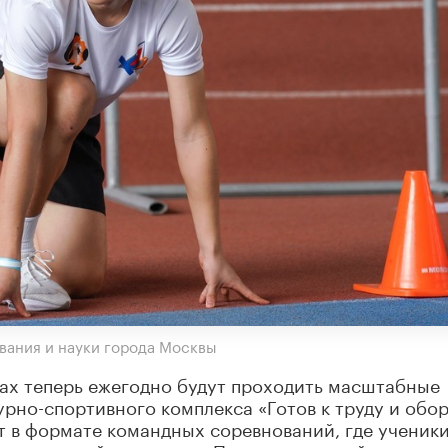
вания и науки города Москвы
жах теперь ежегодно будут проходить масштабные
рно-спортивного комплекса «Готов к труду и обо
т в формате командных соревнований, где ученик