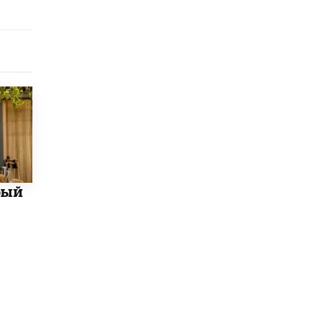
Академик РАН предупредил, что
ChatGPT отучит школьников думать
1 ИЮНЯ /
ШКОЛЬНИКИ
бый