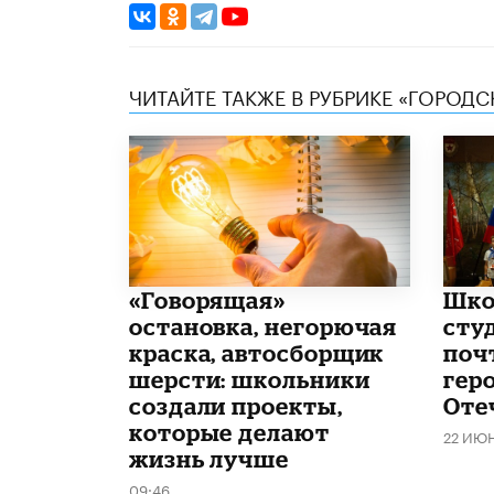
ЧИТАЙТЕ ТАКЖЕ В РУБРИКЕ «ГОРОД
​«Говорящая»
Шко
остановка, негорючая
сту
краска, автосборщик
поч
шерсти: школьники
гер
создали проекты,
Оте
которые делают
22 ИЮ
жизнь лучше
09:46