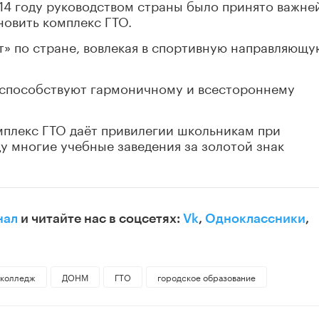
014 году руководством страны было принято важн
новить комплекс ГТО.
т» по стране, вовлекая в спортивную направляющу
 способствуют гармоничному и всестороннему
плекс ГТО даёт привилегии школьникам при
ду многие учебные заведения за золотой знак
нал
и читайте нас в соцсетях:
Vk
,
Одноклассники
,
колледж
ДОНМ
ГТО
городское образование