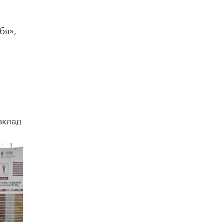
исторические объекты
11 ИЮНЯ /
ГОРОДСКОЕ ОБРАЗОВАНИЕ
бя»,
​Почти 50 новых объектов образования
открыли в этом учебном году в Москве
10 ИЮНЯ /
ГОРОДСКОЕ ОБРАЗОВАНИЕ
Госдума приняла закон о детских SIM-
картах
10 ИЮНЯ /
ДЕТИ
Глава СПЧ предложил вернуть в школы
вклад
устные переходные экзамены
9 ИЮНЯ /
КАЧЕСТВО ОБРАЗОВАНИЯ
​Объединяя дошкольный мир
8 ИЮНЯ /
АНОНС
«Сколково» и ГК «Просвещение»
анонсировали запуск акселератора
технологических решений для всех
уровней образования
8 ИЮНЯ /
ЧТО ПРОИСХОДИТ?