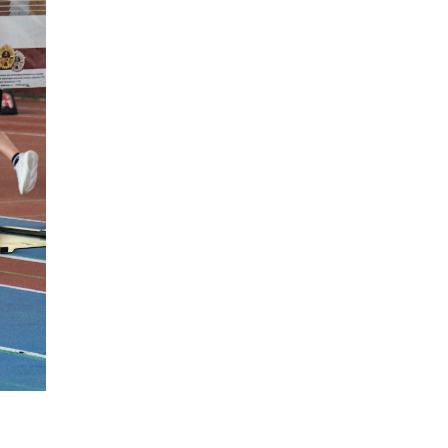
Рособрнадзор ответил на жалобы
школьников на ошибки в ЕГЭ по
русскому
8 ИЮНЯ /
ЕГЭ И ОГЭ
Школа «СКОЛКА» и Госкорпорация
«Росатом» подписали соглашение о
сотрудничестве
8 ИЮНЯ /
ОБРАЗОВАТЕЛЬНАЯ ПОЛИТИКА
Депутаты призвали не отклонять
дипломы только из-за не пройденного
антиплагиата
5 ИЮНЯ /
ЧТО ПРОИСХОДИТ?
Минпросвещения просят добавить в
школьные учебники примеры женщин-
инженеров
5 ИЮНЯ /
УЧЕБНИКИ
Уличенный в списывании школьник
вернул себе призовое место на
олимпиаде через суд