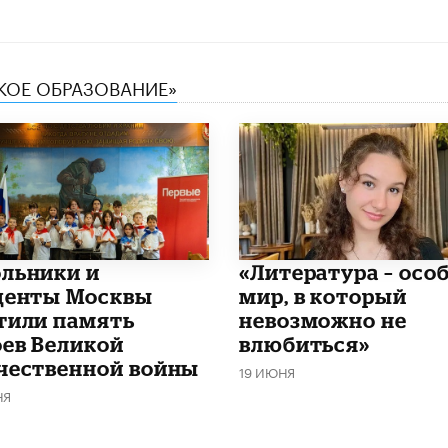
СКОЕ ОБРАЗОВАНИЕ»
льники и
​«Литература – осо
денты Москвы
мир, в который
тили память
невозможно не
оев Великой
влюбиться»
чественной войны
19 ИЮНЯ
НЯ