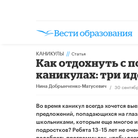
КАНИКУЛЫ
//
Статья
Как отдохнуть с 
каникулах: три и
/
30 сентяб
Нина Добрынченко-Матусевич
Во время каникул всегда хочется вые
предложений, попадающихся на глаз
школьниками, которым еще многое ин
подростков? Ребята 13–15 лет не оче
подобрать программу так, чтобы все