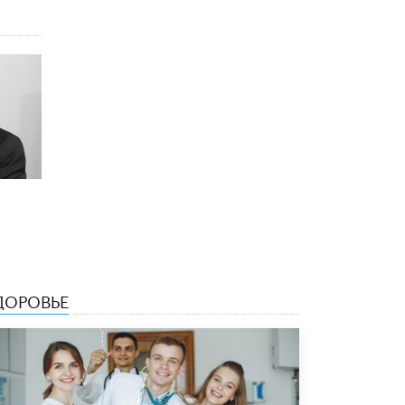
4 ИЮНЯ /
КАЧЕСТВО ОБРАЗОВАНИЯ
В Общественной палате предложили
шить школьную форму с учетом
национальных традиций регионов
4 ИЮНЯ /
ШКОЛЬНИКИ
В Госдуме предложили ввести онлайн-
формат для апелляций ЕГЭ
3 ИЮНЯ /
ЕГЭ И ОГЭ
​Яндекс выпустил бесплатный курс по
защите от ИИ-мошенничества
2 ИЮНЯ /
BIG DATA
В России начнут применять новые
подходы к разрешению конфликтов в
ДОРОВЬЕ
школах
2 ИЮНЯ /
ПОДРОСТКИ
Академик РАН предупредил, что
ChatGPT отучит школьников думать
1 ИЮНЯ /
ШКОЛЬНИКИ