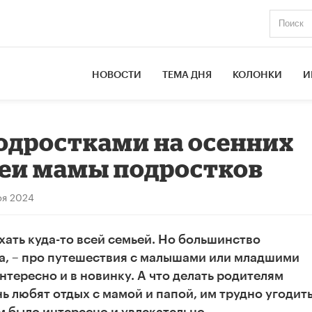
НОВОСТИ
ТЕМА ДНЯ
КОЛОНКИ
И
подростками на осенних
деи мамы подростков
ря 2024
хать куда-то всей семьей. Но большинство
а, – про путешествия с малышами или младшими
тересно и в новинку. А что делать родителям
нь любят отдых с мамой и папой, им трудно угодить
м было интересно и увлекательно.