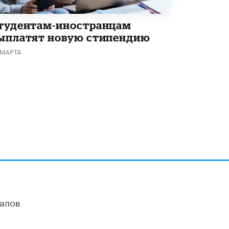
тудентам-иностранцам
ыплатят новую стипендию
 МАРТА
алов