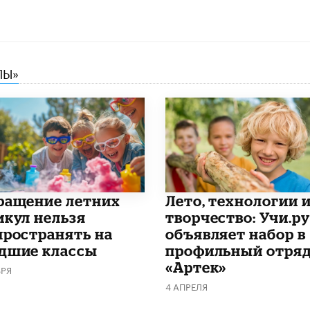
ЛЫ»
ращение летних
Лето, технологии 
икул нельзя
творчество: Учи.ру
пространять на
объявляет набор в
дшие классы
профильный отряд
«Артек»
БРЯ
4 АПРЕЛЯ