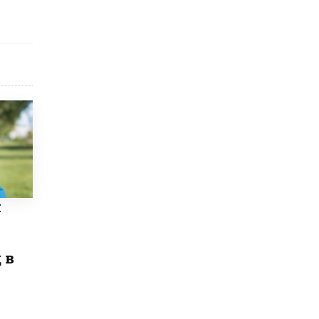
8 ИЮНЯ /
ЕГЭ И ОГЭ
Школа «СКОЛКА» и Госкорпорация
«Росатом» подписали соглашение о
сотрудничестве
8 ИЮНЯ /
ОБРАЗОВАТЕЛЬНАЯ ПОЛИТИКА
Депутаты призвали не отклонять
дипломы только из-за не пройденного
антиплагиата
5 ИЮНЯ /
ЧТО ПРОИСХОДИТ?
Минпросвещения просят добавить в
школьные учебники примеры женщин-
инженеров
5 ИЮНЯ /
УЧЕБНИКИ
и
Уличенный в списывании школьник
вернул себе призовое место на
олимпиаде через суд
 в
5 ИЮНЯ /
ЧТО ПРОИСХОДИТ?
«Евгений Онегин» станет обязательным
для повторения в 10–11-х классах