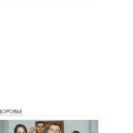
исторические объекты
11 ИЮНЯ /
ГОРОДСКОЕ ОБРАЗОВАНИЕ
​Почти 50 новых объектов образования
открыли в этом учебном году в Москве
10 ИЮНЯ /
ГОРОДСКОЕ ОБРАЗОВАНИЕ
Госдума приняла закон о детских SIM-
картах
10 ИЮНЯ /
ДЕТИ
Глава СПЧ предложил вернуть в школы
устные переходные экзамены
9 ИЮНЯ /
КАЧЕСТВО ОБРАЗОВАНИЯ
​Объединяя дошкольный мир
8 ИЮНЯ /
АНОНС
ДОРОВЬЕ
«Сколково» и ГК «Просвещение»
анонсировали запуск акселератора
технологических решений для всех
уровней образования
8 ИЮНЯ /
ЧТО ПРОИСХОДИТ?