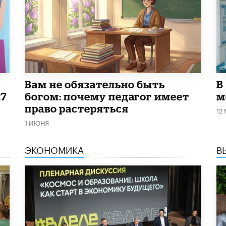
​Вам не обязательно быть
В
27
богом: почему педагог имеет
м
право растеряться
12
1 ИЮНЯ
ЭКОНОМИКА
В