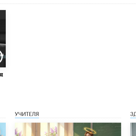
я
УЧИТЕЛЯ
З