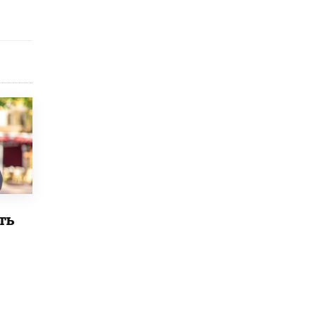
схемах мошенничества в период сдачи
ЕГЭ
19 ИЮНЯ /
ЕГЭ И ОГЭ
​Яндекс выпустил отчёт об устойчивом
развитии за 2025 год
17 ИЮНЯ /
АНАЛИТИКА
Московский выпускной на ВДНХ
соберет более 60 артистов
17 ИЮНЯ /
ГОРОДСКОЕ ОБРАЗОВАНИЕ
Названы лучшие российские вузы в
2026 году по версии RAEX
16 ИЮНЯ /
АНАЛИТИКА
ть
В России предложили ввести
обязательные уроки каллиграфии в
детских садах
11 ИЮНЯ /
ВОСПИТАНИЕ
​Как будущие реставраторы – студенты
столичного колледжа, помогают
восстанавливать культурные и