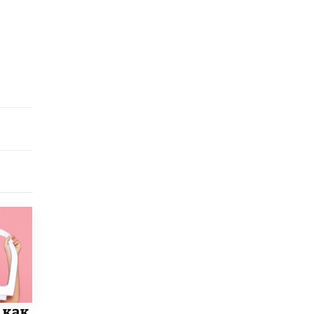
схемах мошенничества в период сдачи
ЕГЭ
19 ИЮНЯ /
ЕГЭ И ОГЭ
​Яндекс выпустил отчёт об устойчивом
развитии за 2025 год
17 ИЮНЯ /
АНАЛИТИКА
Московский выпускной на ВДНХ
соберет более 60 артистов
17 ИЮНЯ /
ГОРОДСКОЕ ОБРАЗОВАНИЕ
Названы лучшие российские вузы в
2026 году по версии RAEX
16 ИЮНЯ /
АНАЛИТИКА
В России предложили ввести
обязательные уроки каллиграфии в
детских садах
11 ИЮНЯ /
ВОСПИТАНИЕ
​Как будущие реставраторы – студенты
столичного колледжа, помогают
 как
восстанавливать культурные и