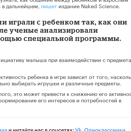
а в дальнейшем,
пишет
издание Naked Science.
и играли с ребенком так, как они
сле ученые анализировали
мощью специальной программы.
нициативу малыша при взаимодействии с предмет
ктивность ребенка в игре зависит от того, наскол
льно выбирать игрушки и различные предметы.
лого, это может привести к снижению его активно
формирование его интересов и потребностей в
нал
и читайте нас в соцсетях:
Vk
,
Одноклассники
,