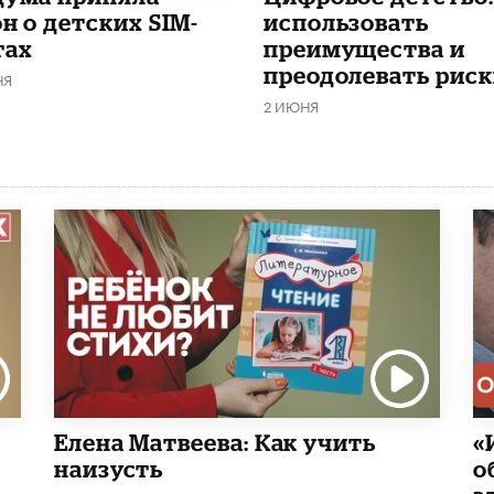
н о детских SIM-
использовать
тах
преимущества и
преодолевать риск
НЯ
2 ИЮНЯ
Елена Матвеева: Как учить
«
наизусть
о