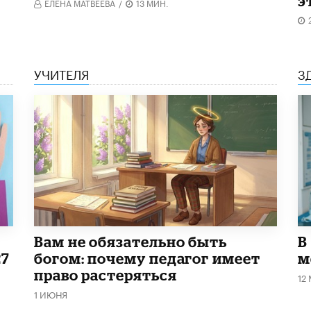
э
ЕЛЕНА МАТВЕЕВА
/
13 МИН.
УЧИТЕЛЯ
З
​Вам не обязательно быть
В
27
богом: почему педагог имеет
м
право растеряться
12
1 ИЮНЯ