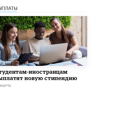
5 ИЮНЯ /
ЧТО ПРОИСХОДИТ?
ЫПЛАТЫ
«Евгений Онегин» станет обязательным
для повторения в 10–11-х классах
4 ИЮНЯ /
КАЧЕСТВО ОБРАЗОВАНИЯ
В Общественной палате предложили
шить школьную форму с учетом
национальных традиций регионов
4 ИЮНЯ /
ШКОЛЬНИКИ
В Госдуме предложили ввести онлайн-
формат для апелляций ЕГЭ
3 ИЮНЯ /
ЕГЭ И ОГЭ
тудентам-иностранцам
ыплатят новую стипендию
​Яндекс выпустил бесплатный курс по
защите от ИИ-мошенничества
 МАРТА
2 ИЮНЯ /
BIG DATA
В России начнут применять новые
подходы к разрешению конфликтов в
школах
2 ИЮНЯ /
ПОДРОСТКИ