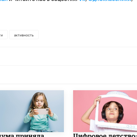
ти
активность
дума приняла
​Цифровое детство: