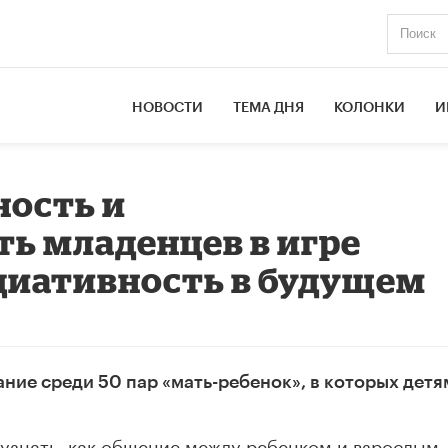
НОВОСТИ
ТЕМА ДНЯ
КОЛОНКИ
И
ность и
ь младенцев в игре
циативность в будущем
ие среди 50 пар «мать-ребенок», в которых детя
 узнать, как общение между ребенком и взрослым