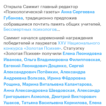
Открыла Саммит главный редактор
«Психологической газеты»
Анна Сергеевна
, традиционно предложив
Губанова
собравшимся почтить память общих учителей,
Бессмертных психологов
...
Саммит начался церемонией награждения
победителей и лауреатов
XXV Национального
конкурса «Золотая Психея»
. Статуэтку
«Золотая Психея» получили
Елена Леонидовна
,
,
Иванова
Ольга Владимировна Филипповская
,
Евгений Леонидович Доценко
Сергей
,
Александрович Потёмкин
Александра
,
Андреевна Волкова
Ирина Фёдоровна
,
,
Рощина
Марина Витальевна Калантарова
,
Анна Александровна Шведовская
Александр
,
Григорьевич Асмолов
Дмитрий Викторович
,
,
Ушаков
Татьяна Васильевна Корнилова
Елена