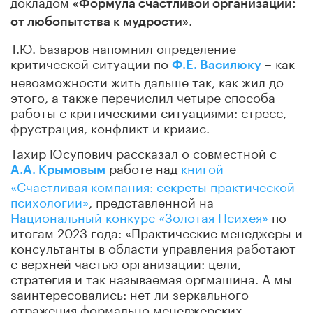
докладом
«Формула счастливой организации:
.
от любопытства к мудрости»
Т.Ю. Базаров напомнил определение
критической ситуации по
– как
Ф.Е. Василюку
невозможности жить дальше так, как жил до
этого, а также перечислил четыре способа
работы с критическими ситуациями: стресс,
фрустрация, конфликт и кризис.
Тахир Юсупович рассказал о совместной с
работе над
книгой
А.А. Крымовым
«Счастливая компания: секреты практической
психологии»
, представленной на
Национальный конкурс «Золотая Психея»
по
итогам 2023 года: «Практические менеджеры и
консультанты в области управления работают
с верхней частью организации: цели,
стратегия и так называемая оргмашина. А мы
заинтересовались: нет ли зеркального
отражения формально менеджерских