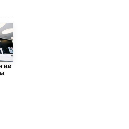
​Яндекс выпустил отчёт об устойчивом
развитии за 2025 год
17 ИЮНЯ /
АНАЛИТИКА
Московский выпускной на ВДНХ
соберет более 60 артистов
17 ИЮНЯ /
ГОРОДСКОЕ ОБРАЗОВАНИЕ
Названы лучшие российские вузы в
2026 году по версии RAEX
16 ИЮНЯ /
АНАЛИТИКА
и не
В России предложили ввести
мы
обязательные уроки каллиграфии в
детских садах
11 ИЮНЯ /
ВОСПИТАНИЕ
​Как будущие реставраторы – студенты
столичного колледжа, помогают
восстанавливать культурные и
исторические объекты
11 ИЮНЯ /
ГОРОДСКОЕ ОБРАЗОВАНИЕ
​Почти 50 новых объектов образования