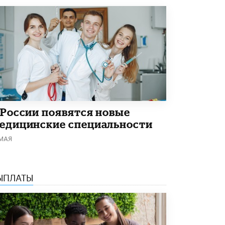
8 ИЮНЯ /
ЕГЭ И ОГЭ
Школа «СКОЛКА» и Госкорпорация
«Росатом» подписали соглашение о
сотрудничестве
8 ИЮНЯ /
ОБРАЗОВАТЕЛЬНАЯ ПОЛИТИКА
Депутаты призвали не отклонять
дипломы только из-за не пройденного
антиплагиата
5 ИЮНЯ /
ЧТО ПРОИСХОДИТ?
 России появятся новые
Минпросвещения просят добавить в
едицинские специальности
школьные учебники примеры женщин-
инженеров
 МАЯ
5 ИЮНЯ /
УЧЕБНИКИ
Уличенный в списывании школьник
вернул себе призовое место на
ЫПЛАТЫ
олимпиаде через суд
5 ИЮНЯ /
ЧТО ПРОИСХОДИТ?
«Евгений Онегин» станет обязательным
для повторения в 10–11-х классах