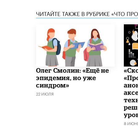
ЧИТАЙТЕ ТАКЖЕ В РУБРИКЕ «ЧТО ПР
​Олег Смолин: «Ещё не
«Ск
эпидемия, но уже
«Пр
синдром»
ано
акс
22 ИЮЛЯ
тех
реш
уро
8 ИЮН