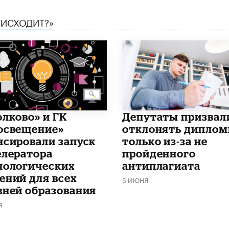
ОИСХОДИТ?»
олково» и ГК
Депутаты призвал
освещение»
отклонять дипло
нсировали запуск
только из-за не
елератора
пройденного
нологических
антиплагиата
ений для всех
5 ИЮНЯ
вней образования
Я