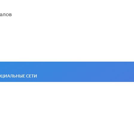
В Минобрнауки рассказали о новых
правилах приема в аспирантуру
алов
1 ИЮНЯ /
КАЧЕСТВО ОБРАЗОВАНИЯ
ОЦИАЛЬНЫЕ СЕТИ
новные и дополнительные материалы в наших
уппах