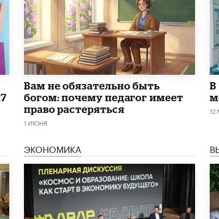
​Вам не обязательно быть
В
27
богом: почему педагог имеет
м
право растеряться
12
1 ИЮНЯ
ЭКОНОМИКА
В