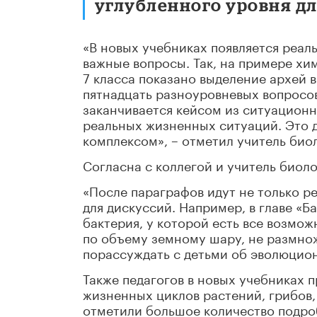
углубленного уровня для
«В новых учебниках появляется реал
важные вопросы. Так, на примере хи
7 класса показано выделение архей 
пятнадцать разноуровневых вопросов
заканчивается кейсом из ситуационн
реальных жизненных ситуаций. Это 
комплексом», – отметил учитель би
Согласна с коллегой и учитель биол
«После параграфов идут не только р
для дискуссий. Например, в главе «Б
бактерия, у которой есть все возмож
по объему земному шару, не размно
порассуждать с детьми об эволюцио
Также педагогов в новых учебниках 
жизненных циклов растений, грибов,
отметили большое количество подро