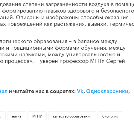
дование степени загрязненности воздуха в помещ
о формированию навыков здорового и безопасног
ваний. Описаны и изображены способы оказания
ах повреждений как растяжения, вывихи, термиче
логического образования – в балансе между
ий и традиционными формами обучения, между
ескими навыками, между универсальностью и
о процесса», – уверен профессор МГПУ Сергей
нал
и читайте нас в соцсетях:
Vk
,
Одноклассники
,
с
наука
МГПУ
качество образования
биология