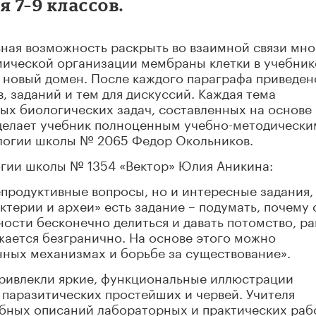
 7–9 классов.
ьная возможность раскрыть во взаимной связи мно
мической организации мембраны клетки в учебник
в новый домен. После каждого параграфа приведен
, заданий и тем для дискуссий. Каждая тема
ых биологических задач, составленных на основе
делает учебник полноценным учебно-методически
ологии школы № 2065 Федор Окольников.
огии школы № 1354 «Вектор» Юлия Аникина:
епродуктивные вопросы, но и интересные задания,
актерии и археи» есть задание – подумать, почему 
ности бесконечно делиться и давать потомство, р
жается безгранично. На основе этого можно
нных механизмах и борьбе за существование».
привлекли яркие, функциональные иллюстрации
 паразитических простейших и червей. Учителя
бных описаний лабораторных и практических раб