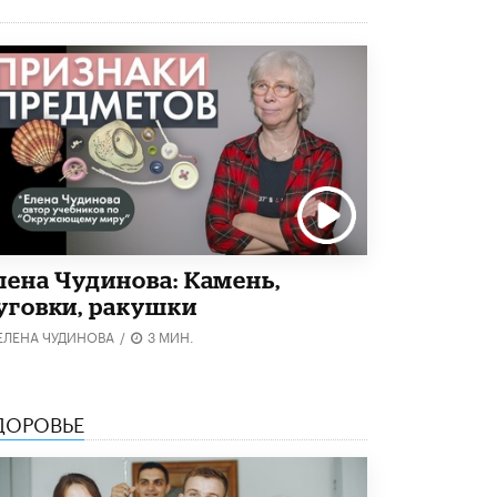
Академик РАН предупредил, что
ChatGPT отучит школьников думать
1 ИЮНЯ /
ШКОЛЬНИКИ
лена Чудинова: Камень,
уговки, ракушки
ЕЛЕНА ЧУДИНОВА
/
3 МИН.
ДОРОВЬЕ