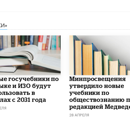
КИ»
ые госучебники по
Минпросвещения
ыке и ИЗО будут
утвердило новые
ользовать в
учебники по
ах с 2031 года
обществознанию 
редакцией Медвед
ЕЛЯ
28 АПРЕЛЯ