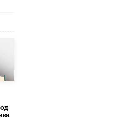
5 ИЮНЯ /
ЧТО ПРОИСХОДИТ?
«Евгений Онегин» станет обязательным
для повторения в 10–11-х классах
4 ИЮНЯ /
КАЧЕСТВО ОБРАЗОВАНИЯ
В Общественной палате предложили
шить школьную форму с учетом
национальных традиций регионов
4 ИЮНЯ /
ШКОЛЬНИКИ
В Госдуме предложили ввести онлайн-
формат для апелляций ЕГЭ
3 ИЮНЯ /
ЕГЭ И ОГЭ
​Яндекс выпустил бесплатный курс по
защите от ИИ-мошенничества
2 ИЮНЯ /
BIG DATA
под
ева
В России начнут применять новые
подходы к разрешению конфликтов в
школах
2 ИЮНЯ /
ПОДРОСТКИ