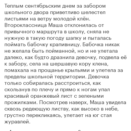
Теплым сентябрьским днем за забором
школьного двора приветливо шелестел
листьями на ветру молодой клён.
Второклассница Маша отклонилась от
привычного маршрута в школу, сняла не
нужную в такую погоду шапку и пыталась
поймать бабочку крапивницу. Бабочка никак
не желала быть пойманной, но и не улетала
далеко, как будто дразнила девочку, подвела её
к забору, села на шершавую кору клена,
помахала на прощанье крыльями и улетела за
пределы школьной территории. Девочка
только собиралась расстроиться, как
скользнув по плечу и прямо к ногам упал
красивый оранжевый лист с зелеными
прожилками. Посмотрев наверх, Маша увидела
сквозь редеющую листву, как высоко в небе,
грустно перекликаясь, улетает на юг стая
журавлей.
– А почему листики желтеют? – на стол