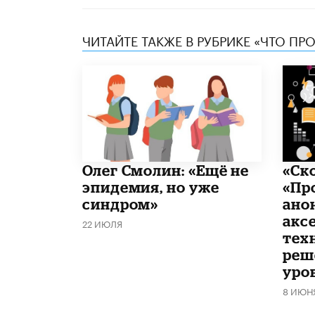
ЧИТАЙТЕ ТАКЖЕ В РУБРИКЕ «ЧТО ПР
​Олег Смолин: «Ещё не
«Ск
эпидемия, но уже
«Пр
синдром»
ано
акс
22 ИЮЛЯ
тех
реш
уро
8 ИЮН