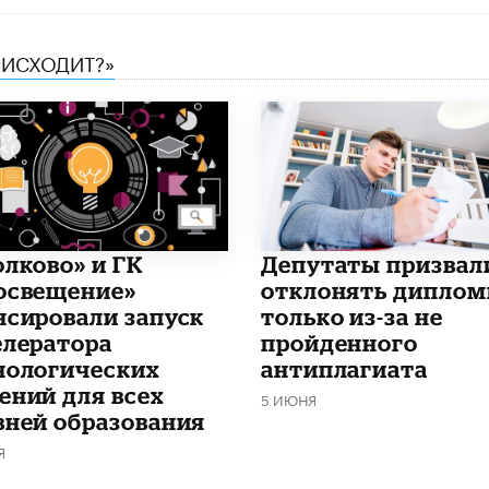
ОИСХОДИТ?»
олково» и ГК
Депутаты призвал
освещение»
отклонять дипло
нсировали запуск
только из-за не
елератора
пройденного
нологических
антиплагиата
ений для всех
5 ИЮНЯ
вней образования
Я