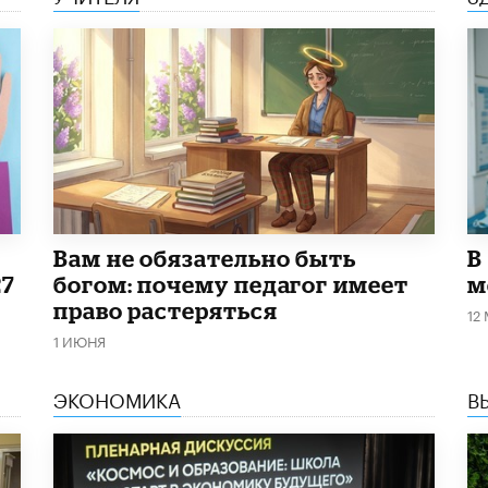
​Вам не обязательно быть
В
27
богом: почему педагог имеет
м
право растеряться
12
1 ИЮНЯ
ЭКОНОМИКА
В