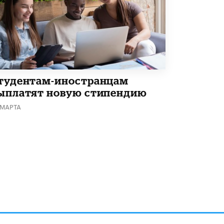
В Госдуме предложили запустить
программу «Выпускной кешбэк» для
тех, кто сдал ЕГЭ и ОГЭ
29 МАЯ /
ЕГЭ И ОГЭ
тудентам-иностранцам
ыплатят новую стипендию
 МАРТА