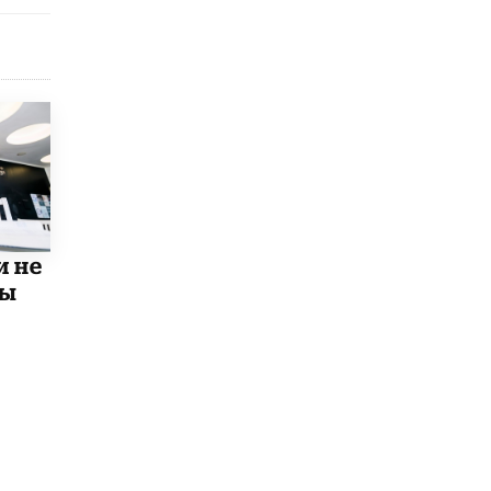
9 ИЮНЯ /
КАЧЕСТВО ОБРАЗОВАНИЯ
​Объединяя дошкольный мир
8 ИЮНЯ /
АНОНС
«Сколково» и ГК «Просвещение»
анонсировали запуск акселератора
технологических решений для всех
уровней образования
8 ИЮНЯ /
ЧТО ПРОИСХОДИТ?
Рособрнадзор ответил на жалобы
и не
школьников на ошибки в ЕГЭ по
русскому
мы
8 ИЮНЯ /
ЕГЭ И ОГЭ
Школа «СКОЛКА» и Госкорпорация
«Росатом» подписали соглашение о
сотрудничестве
8 ИЮНЯ /
ОБРАЗОВАТЕЛЬНАЯ ПОЛИТИКА
Депутаты призвали не отклонять
дипломы только из-за не пройденного
антиплагиата