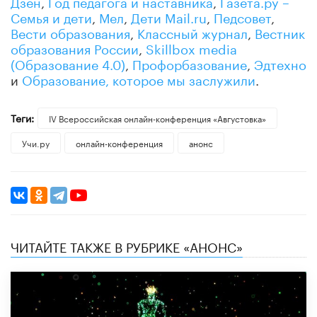
Дзен
,
Год педагога и наставника
,
Газета.ру –
Семья и дети
,
Мел
,
Дети Mail.ru
,
Педсовет
,
Вести образования
,
Классный журнал
,
Вестник
образования России
,
Skillbox media
(Образование 4.0)
,
Профорбазование
,
Эдтехно
и
Образование, которое мы заслужили
.
Теги:
IV Всероссийская онлайн-конференция «Августовка»
Учи.ру
онлайн-конференция
анонс
ЧИТАЙТЕ ТАКЖЕ В РУБРИКЕ «АНОНС»