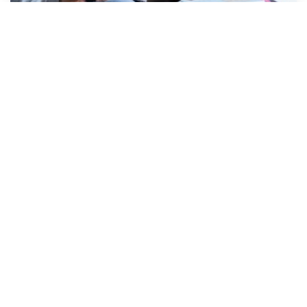
Студентам-иностранцам выплатят
новую стипендию
24 МАРТА
Рассылка от «Вестей
образования»
Мы отправляем подборку лучших и
актуальных материалов
два раза в неделю:
во вторник и пятницу