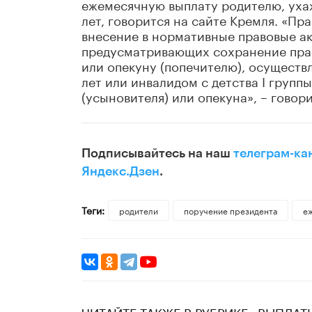
ежемесячную выплату родителю, уха
лет, говорится на сайте Кремля. «П
внесение в нормативные правовые а
предусматривающих сохранение прав
или опекуну (попечителю), осуществ
лет или инвалидом с детства I групп
(усыновителя) или опекуна», – говори
Подписывайтесь на наш
телеграм-ка
Яндекс.Дзен
.
Теги:
родители
поручение президента
е
ЧИТАЙТЕ ТАКЖЕ В РУБРИКЕ «ВЫПЛАТ