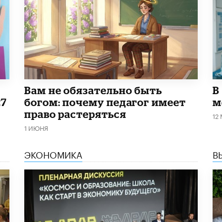
​Вам не обязательно быть
В
27
богом: почему педагог имеет
м
право растеряться
12
1 ИЮНЯ
ЭКОНОМИКА
В