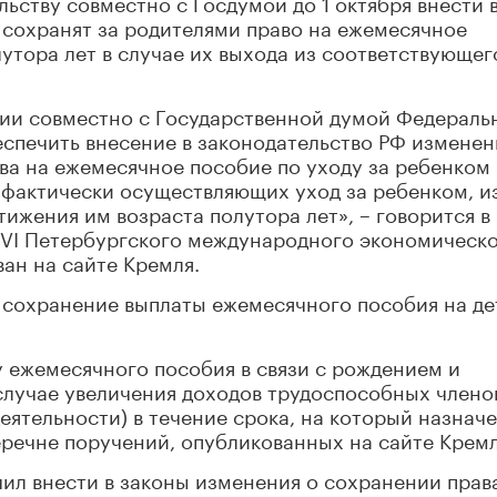
льству совместно с Госдумой до 1 октября внести 
 сохранят за родителями право на ежемесячное
лутора лет в случае их выхода из соответствующег
ии совместно с Государственной думой Федераль
спечить внесение в законодательство РФ изменен
а на ежемесячное пособие по уходу за ребенком 
 фактически осуществляющих уход за ребенком, и
тижения им возраста полутора лет», – говорится в
XVI Петербургского международного экономическ
ан на сайте Кремля.
 сохранение выплаты ежемесячного пособия на де
 ежемесячного пособия в связи с рождением и
 случае увеличения доходов трудоспособных члено
еятельности) в течение срока, на который назнач
перечне поручений, опубликованных на сайте Кремл
чил внести в законы изменения о сохранении прав