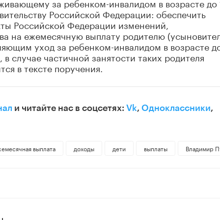
живающему за ребенком-инвалидом в возрасте до 
равительству Российской Федерации: обеспечить
кты Российской Федерации изменений,
а на ежемесячную выплату родителю (усыновите
ляющим уход за ребенком-инвалидом в возрасте до
ы, в случае частичной занятости таких родителя
тся в тексте поручения.
нал
и читайте нас в соцсетях:
Vk
,
Одноклассники
,
жемесячная выплата
доходы
дети
выплаты
Владимир П
Ы»