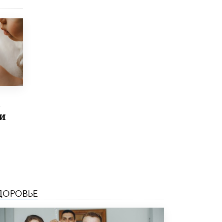
8 ИЮНЯ /
ЕГЭ И ОГЭ
Школа «СКОЛКА» и Госкорпорация
«Росатом» подписали соглашение о
сотрудничестве
8 ИЮНЯ /
ОБРАЗОВАТЕЛЬНАЯ ПОЛИТИКА
Депутаты призвали не отклонять
дипломы только из-за не пройденного
антиплагиата
5 ИЮНЯ /
ЧТО ПРОИСХОДИТ?
в
и
Минпросвещения просят добавить в
школьные учебники примеры женщин-
инженеров
5 ИЮНЯ /
УЧЕБНИКИ
Уличенный в списывании школьник
вернул себе призовое место на
олимпиаде через суд
5 ИЮНЯ /
ЧТО ПРОИСХОДИТ?
ДОРОВЬЕ
«Евгений Онегин» станет обязательным
для повторения в 10–11-х классах