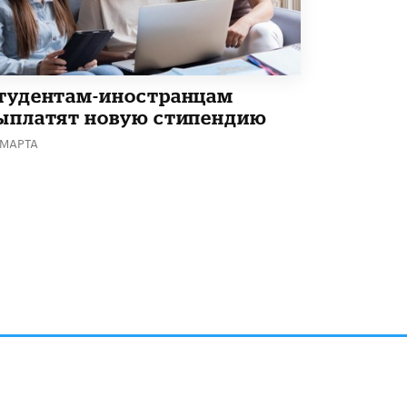
В Минобрнауки рассказали о новых
правилах приема в аспирантуру
1 ИЮНЯ /
КАЧЕСТВО ОБРАЗОВАНИЯ
тудентам-иностранцам
ыплатят новую стипендию
 МАРТА