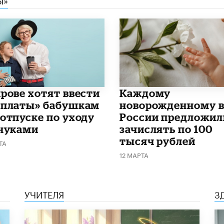
ирове хотят ввести
Каждому
рплаты» бабушкам
новорожденному 
 отпуске по уходу
России предложил
внуками
зачислять по 100
тысяч рублей
ТА
12 МАРТА
УЧИТЕЛЯ
З