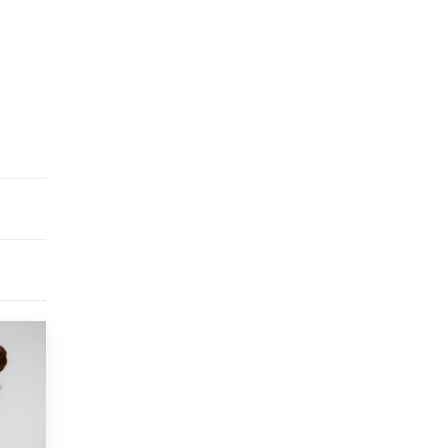
открыли в этом учебном году в Москве
10 ИЮНЯ /
ГОРОДСКОЕ ОБРАЗОВАНИЕ
Госдума приняла закон о детских SIM-
картах
10 ИЮНЯ /
ДЕТИ
Глава СПЧ предложил вернуть в школы
устные переходные экзамены
9 ИЮНЯ /
КАЧЕСТВО ОБРАЗОВАНИЯ
​Объединяя дошкольный мир
8 ИЮНЯ /
АНОНС
«Сколково» и ГК «Просвещение»
анонсировали запуск акселератора
технологических решений для всех
уровней образования
8 ИЮНЯ /
ЧТО ПРОИСХОДИТ?
Рособрнадзор ответил на жалобы
школьников на ошибки в ЕГЭ по
русскому