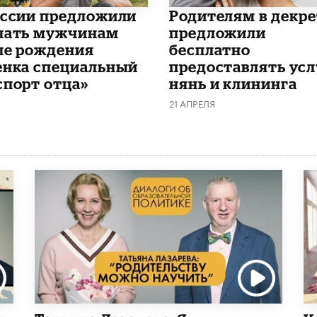
оссии предложили
Родителям в декре
чать мужчинам
предложили
ле рождения
бесплатно
енка специальный
предоставлять усл
спорт отца»
нянь и клининга
21 АПРЕЛЯ