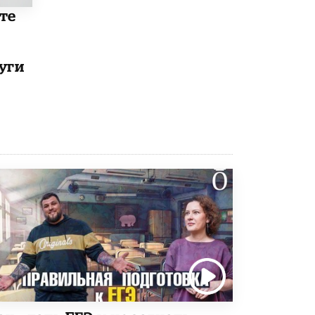
8 ИЮНЯ /
ЕГЭ И ОГЭ
те
Школа «СКОЛКА» и Госкорпорация
«Росатом» подписали соглашение о
сотрудничестве
уги
8 ИЮНЯ /
ОБРАЗОВАТЕЛЬНАЯ ПОЛИТИКА
Депутаты призвали не отклонять
дипломы только из-за не пройденного
антиплагиата
5 ИЮНЯ /
ЧТО ПРОИСХОДИТ?
Минпросвещения просят добавить в
школьные учебники примеры женщин-
инженеров
5 ИЮНЯ /
УЧЕБНИКИ
Уличенный в списывании школьник
вернул себе призовое место на
олимпиаде через суд
5 ИЮНЯ /
ЧТО ПРОИСХОДИТ?
«Евгений Онегин» станет обязательным
для повторения в 10–11-х классах