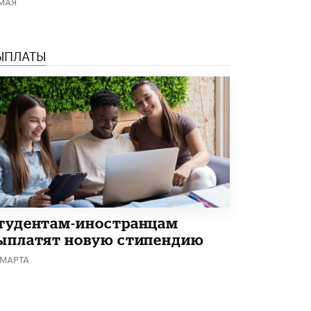
 МАЯ
В Минобрнауки рассказали о новых
правилах приема в аспирантуру
1 ИЮНЯ /
КАЧЕСТВО ОБРАЗОВАНИЯ
ЫПЛАТЫ
тудентам-иностранцам
ыплатят новую стипендию
 МАРТА