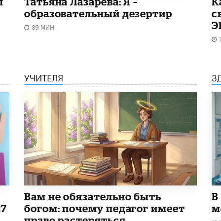
ы
Татьяна Лазарева: Я –
​
образовательный дезертир
с
Э
39 МИН.
УЧИТЕЛЯ
З
​Вам не обязательно быть
В
27
богом: почему педагог имеет
м
право растеряться