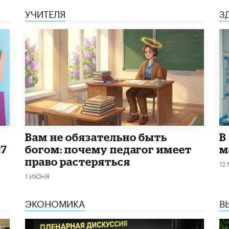
УЧИТЕЛЯ
З
​Вам не обязательно быть
В
27
богом: почему педагог имеет
м
право растеряться
12
1 ИЮНЯ
ЭКОНОМИКА
В