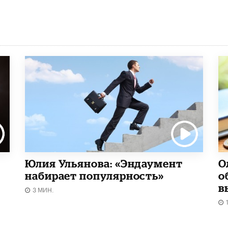
Юлия Ульянова: «Эндаумент
О
набирает популярность»
о
в
3 МИН.