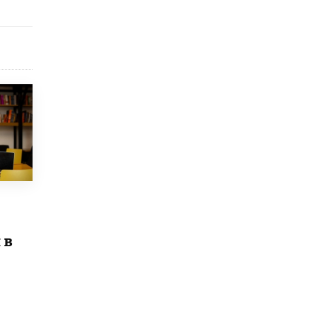
Рособрнадзор ответил на жалобы
школьников на ошибки в ЕГЭ по
русскому
8 ИЮНЯ /
ЕГЭ И ОГЭ
Школа «СКОЛКА» и Госкорпорация
«Росатом» подписали соглашение о
сотрудничестве
8 ИЮНЯ /
ОБРАЗОВАТЕЛЬНАЯ ПОЛИТИКА
Депутаты призвали не отклонять
дипломы только из-за не пройденного
антиплагиата
5 ИЮНЯ /
ЧТО ПРОИСХОДИТ?
Минпросвещения просят добавить в
школьные учебники примеры женщин-
 в
инженеров
5 ИЮНЯ /
УЧЕБНИКИ
Уличенный в списывании школьник
вернул себе призовое место на
олимпиаде через суд