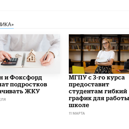
МИКА»
н и Фоксфорд
МГПУ с 3-го курса
чат подростков
предоставит
ачивать ЖКУ
студентам гибкий
график для работы
ЕЛЯ
школе
11 МАРТА