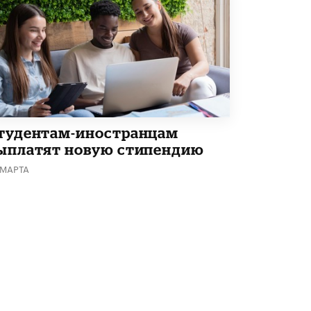
тудентам-иностранцам
ыплатят новую стипендию
 МАРТА