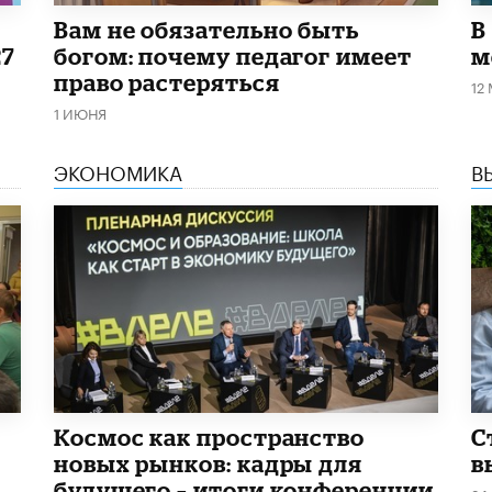
​Вам не обязательно быть
В
27
богом: почему педагог имеет
м
право растеряться
12
1 ИЮНЯ
ЭКОНОМИКА
В
Космос как пространство
С
новых рынков: кадры для
в
будущего – итоги конференции