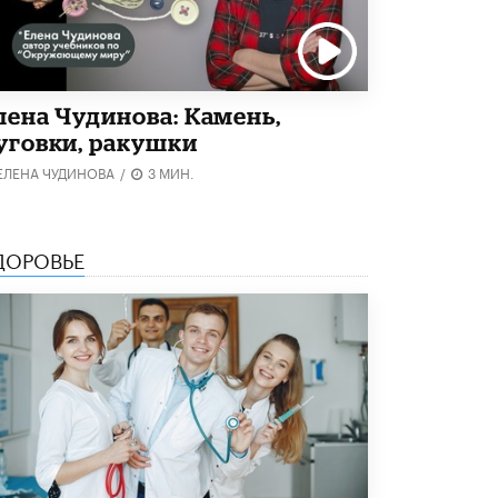
3 ИЮНЯ /
ЕГЭ И ОГЭ
​Яндекс выпустил бесплатный курс по
защите от ИИ-мошенничества
2 ИЮНЯ /
BIG DATA
лена Чудинова: Камень,
уговки, ракушки
В России начнут применять новые
подходы к разрешению конфликтов в
ЕЛЕНА ЧУДИНОВА
/
3 МИН.
школах
2 ИЮНЯ /
ПОДРОСТКИ
Академик РАН предупредил, что
ДОРОВЬЕ
ChatGPT отучит школьников думать
1 ИЮНЯ /
ШКОЛЬНИКИ
В Минобрнауки рассказали о новых
правилах приема в аспирантуру
1 ИЮНЯ /
КАЧЕСТВО ОБРАЗОВАНИЯ
Кто будет оценивать поведение
школьников
29 МАЯ /
ШКОЛЬНИКИ