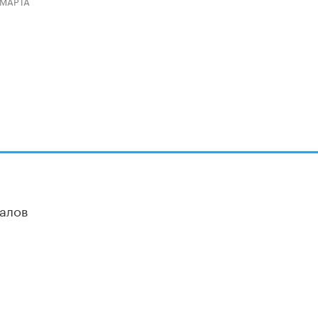
 МАРТА
алов