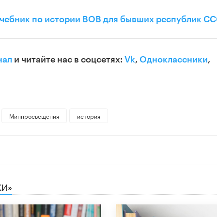
учебник по истории ВОВ для бывших республик С
нал
и читайте нас в соцсетях:
Vk
,
Одноклассники
,
Минпросвещения
история
КИ»