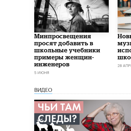
Минпросвещения
Нов
просят добавить в
муз
школьные учебники
исп
примеры женщин-
школ
инженеров
28 АПР
5 ИЮНЯ
ВИДЕО