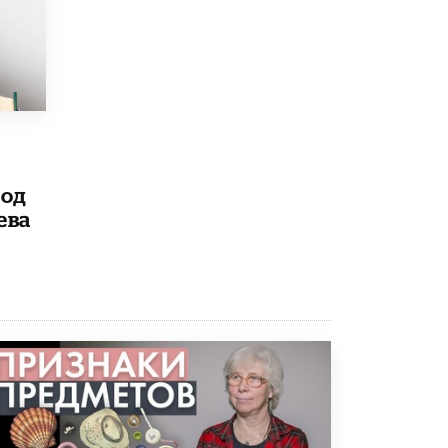
5 ИЮНЯ /
ЧТО ПРОИСХОДИТ?
Минпросвещения просят добавить в
школьные учебники примеры женщин-
инженеров
5 ИЮНЯ /
УЧЕБНИКИ
Уличенный в списывании школьник
вернул себе призовое место на
олимпиаде через суд
под
5 ИЮНЯ /
ЧТО ПРОИСХОДИТ?
ева
«Евгений Онегин» станет обязательным
для повторения в 10–11-х классах
4 ИЮНЯ /
КАЧЕСТВО ОБРАЗОВАНИЯ
В Общественной палате предложили
шить школьную форму с учетом
национальных традиций регионов
4 ИЮНЯ /
ШКОЛЬНИКИ
В Госдуме предложили ввести онлайн-
формат для апелляций ЕГЭ