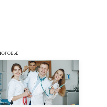
Академик РАН предупредил, что
ChatGPT отучит школьников думать
1 ИЮНЯ /
ШКОЛЬНИКИ
ДОРОВЬЕ