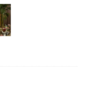
5 ИЮНЯ /
ЧТО ПРОИСХОДИТ?
«Евгений Онегин» станет обязательным
для повторения в 10–11-х классах
4 ИЮНЯ /
КАЧЕСТВО ОБРАЗОВАНИЯ
В Общественной палате предложили
шить школьную форму с учетом
национальных традиций регионов
4 ИЮНЯ /
ШКОЛЬНИКИ
В Госдуме предложили ввести онлайн-
формат для апелляций ЕГЭ
3 ИЮНЯ /
ЕГЭ И ОГЭ
​Яндекс выпустил бесплатный курс по
защите от ИИ-мошенничества
2 ИЮНЯ /
BIG DATA
В России начнут применять новые
подходы к разрешению конфликтов в
школах
2 ИЮНЯ /
ПОДРОСТКИ