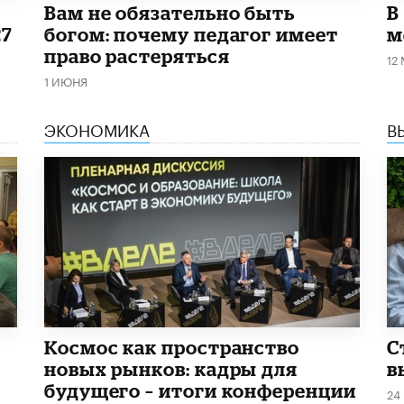
​Вам не обязательно быть
В
27
богом: почему педагог имеет
м
право растеряться
12
1 ИЮНЯ
ЭКОНОМИКА
В
Космос как пространство
С
новых рынков: кадры для
в
будущего – итоги конференции
24