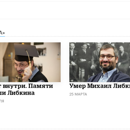
А»
т внутри. Памяти
​Умер Михаил Либк
и Либкина
25 МАРТА
ЛЯ