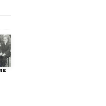
Рособрнадзор ответил на жалобы
школьников на ошибки в ЕГЭ по
русскому
8 ИЮНЯ /
ЕГЭ И ОГЭ
Школа «СКОЛКА» и Госкорпорация
«Росатом» подписали соглашение о
сотрудничестве
8 ИЮНЯ /
ОБРАЗОВАТЕЛЬНАЯ ПОЛИТИКА
Депутаты призвали не отклонять
дипломы только из-за не пройденного
антиплагиата
5 ИЮНЯ /
ЧТО ПРОИСХОДИТ?
ин
Минпросвещения просят добавить в
школьные учебники примеры женщин-
инженеров
5 ИЮНЯ /
УЧЕБНИКИ
Уличенный в списывании школьник
вернул себе призовое место на
олимпиаде через суд