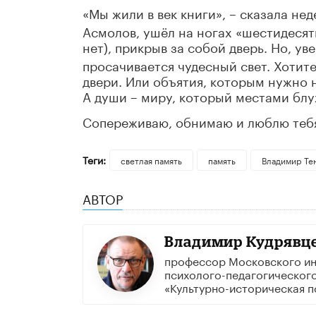
«Мы жили в век книги»,
сказала нед
–
Асмолов, ушёл на ногах «шестидесятн
нет), прикрыв за собой дверь. Но, ув
просачивается чудесный свет. Хотите
двери. Или объятия, которым нужно н
А души – миру, который местами блу
Сопереживаю, обнимаю и люблю тебя
Теги:
светлая память
память
Владимир Те
АВТОР
Владимир Кудрявц
профессор Московского ин
психолого-педагогического
«Культурно-историческая п