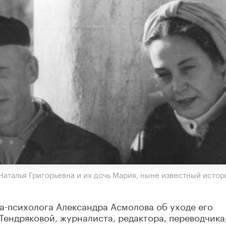
аталья Григорьевна и их дочь Мария, ныне известный истор
а-психолога Александра Асмолова об уходе его
ендряковой, журналиста, редактора, переводчика