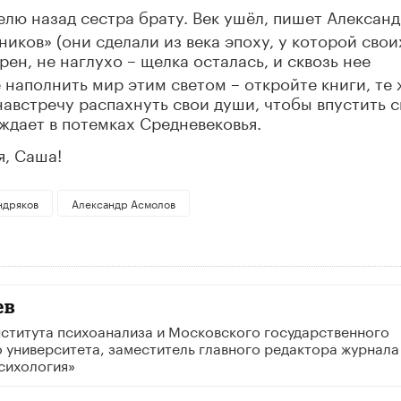
елю назад сестра брату. Век ушёл, пишет Алексан
иков» (они сделали из века эпоху, у которой свои
ерен, не наглухо
щелка осталась, и сквозь нее
–
 наполнить мир этим светом – откройте книги, те 
австречу распахнуть свои души, чтобы впустить с
ждает в потемках Средневековья.
, Саша!
ндряков
Александр Асмолов
ев
ститута психоанализа и Московского государственного
 университета, заместитель главного редактора журнала
сихология»