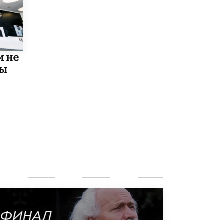
8 ИЮНЯ /
ЕГЭ И ОГЭ
Школа «СКОЛКА» и Госкорпорация
«Росатом» подписали соглашение о
сотрудничестве
8 ИЮНЯ /
ОБРАЗОВАТЕЛЬНАЯ ПОЛИТИКА
и не
мы
Депутаты призвали не отклонять
дипломы только из-за не пройденного
антиплагиата
5 ИЮНЯ /
ЧТО ПРОИСХОДИТ?
Минпросвещения просят добавить в
школьные учебники примеры женщин-
инженеров
5 ИЮНЯ /
УЧЕБНИКИ
Уличенный в списывании школьник
вернул себе призовое место на
олимпиаде через суд
5 ИЮНЯ /
ЧТО ПРОИСХОДИТ?
«Евгений Онегин» станет обязательным
для повторения в 10–11-х классах