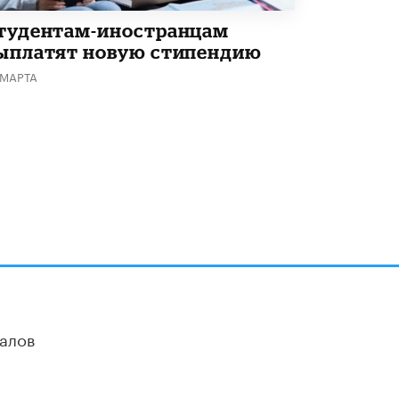
тудентам-иностранцам
ыплатят новую стипендию
 МАРТА
алов