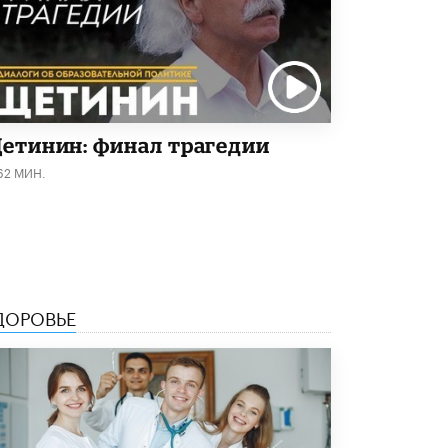
4 ИЮНЯ /
КАЧЕСТВО ОБРАЗОВАНИЯ
В Общественной палате предложили
шить школьную форму с учетом
национальных традиций регионов
4 ИЮНЯ /
ШКОЛЬНИКИ
В Госдуме предложили ввести онлайн-
етинин: финал трагедии
формат для апелляций ЕГЭ
62 МИН.
3 ИЮНЯ /
ЕГЭ И ОГЭ
​Яндекс выпустил бесплатный курс по
защите от ИИ-мошенничества
2 ИЮНЯ /
BIG DATA
В России начнут применять новые
ДОРОВЬЕ
подходы к разрешению конфликтов в
школах
2 ИЮНЯ /
ПОДРОСТКИ
Академик РАН предупредил, что
ChatGPT отучит школьников думать
1 ИЮНЯ /
ШКОЛЬНИКИ