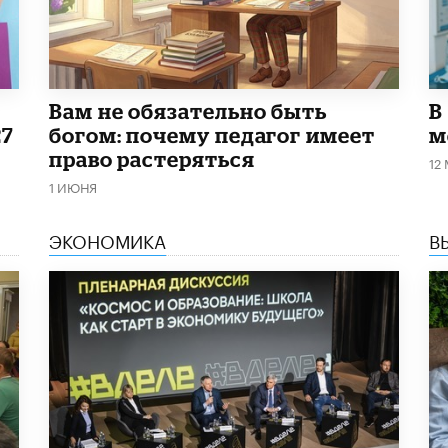
​Вам не обязательно быть
В
27
богом: почему педагог имеет
м
право растеряться
12
1 ИЮНЯ
ЭКОНОМИКА
В