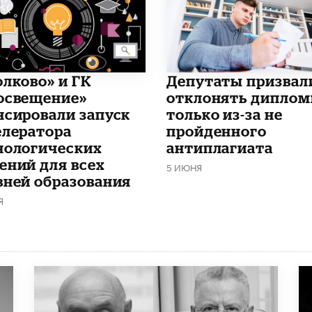
олково» и ГК
Депутаты призвал
освещение»
отклонять дипло
нсировали запуск
только из-за не
елератора
пройденного
нологических
антиплагиата
ений для всех
5 ИЮНЯ
вней образования
Я