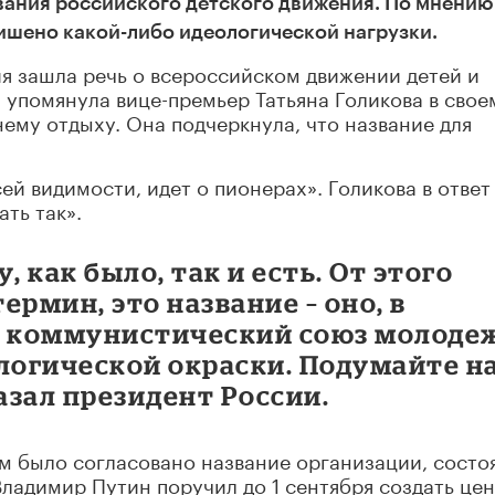
вания российского детского движения. По мнению
лишено какой-либо идеологической нагрузки.
я зашла речь о всероссийском движении детей и
упомянула вице-премьер Татьяна Голикова в свое
нему отдыху. Она подчеркнула, что название для
всей видимости, идет о пионерах». Голикова в ответ
ать так».
, как было, так и есть. От этого
термин, это название – оно, в
– коммунистический союз молоде
логической окраски. Подумайте н
азал президент России.
м было согласовано название организации, состо
Владимир Путин поручил до 1 сентября создать це