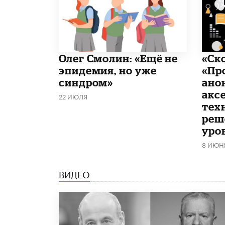
​Олег Смолин: «Ещё не
«Ск
эпидемия, но уже
«Пр
синдром»
ано
акс
22 ИЮЛЯ
тех
реш
уро
8 ИЮН
ВИДЕО